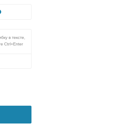
бку в тексте,
е Ctrl+Enter