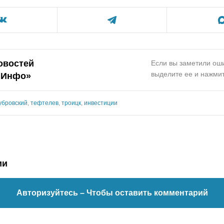
овостей
Если вы заметили оши
выделите ее и нажмит
.Инфо»
убровский
,
тефтелев
,
троицк
,
инвестиции
ии
Авторизуйтесь
– Чтобы оставить комментарий