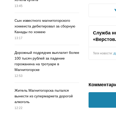
13:45
Сын известного магнитогорского
хоккеиста дебютировал за сборную
Канады по хоккею
Служба н
13:17
«Верстов
Дорожный подрядчик выплатит более
Теги новости:
д
100 тысяч рублей за падение
горожанина на тротуаре в
Магнитогорске
12:53
Комментар
Житель Магнитогорска пытался
вынести из супермаркета дорогой
алкоголь
12:22