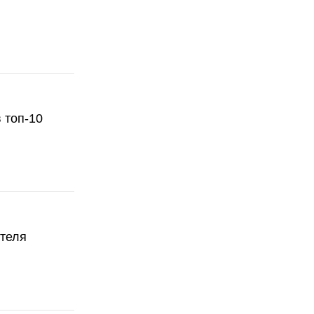
 топ-10
ателя