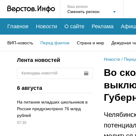
Ваш регион
Главное
Новости
О сайте
Реклама
Афиш
ВИП-новость
Перед фактом
Страна и мир
Дежурная ч
Новости
/
Перед
Лента новостей
Во ск
Календарь новостей
выклю
6 августа
Губер
На питание младших школьников в
России предусмотрено 76 млрд
Челябинск
рублей
07:30
потенциал
молиться 