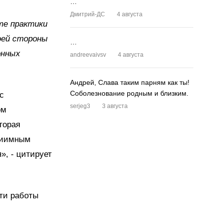
…
Дмитрий-ДС
4 августа
те практики
оей стороны
…
онных
andreevaivsv
4 августа
Андрей, Слава таким парням как ты!
Соболезнование родным и близким.
с
serjeg3
3 августа
ом
торая
приимным
», - цитирует
сти работы