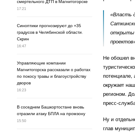
смертельного ДТП в Магнитогорске
17:21
«Власть 
Саткинско
Синоптики прогнозируют до +35
открыты 
градусов в Челябинской области.
Скрин
проектов»
16:47
Не обошел в
Управляющие компании
туристическо
Магнитогорска рассказали о работах
потенциале, 
по покосу травы и благоустройству
дворов
окружает наш
16:23
регионом. До
пресс-служба
В соседнем Башкортостане вновь
отразили атаку БПЛА на промзону
Ну и отдельн
15:50
глав муници