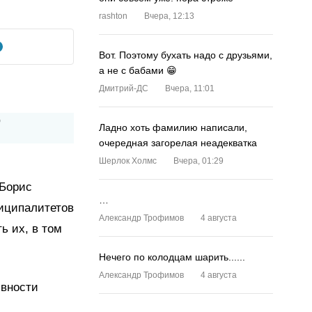
rashton
Вчера, 12:13
Вот. Поэтому бухать надо с друзьями,
а не с бабами 😁
Дмитрий-ДС
Вчера, 11:01
Ладно хоть фамилию написали,
очередная загорелая неадекватка
Шерлок Холмс
Вчера, 01:29
 Борис
…
ниципалитетов
Александр Трофимов
4 августа
ь их, в том
Нечего по колодцам шарить......
Александр Трофимов
4 августа
ивности