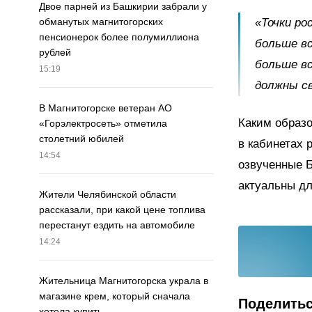
Двое парней из Башкирии забрали у
«Точки р
обманутых магнитогорских
пенсионерок более полумиллиона
больше вс
рублей
больше в
15:19
должны св
В Магнитогорске ветеран АО
Каким образо
«Горэлектросеть» отметила
столетний юбилей
в кабинетах 
14:54
озвученные Б
актуальны дл
Жители Челябинской области
рассказали, при какой цене топлива
перестанут ездить на автомобиле
14:24
Жительница Магнитогорска украла в
магазине крем, который сначала
Поделить
хотела купить