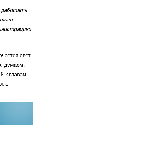
м работать
ботает
инистрациях
ючается свет
о, думаем,
й к главам,
рск.