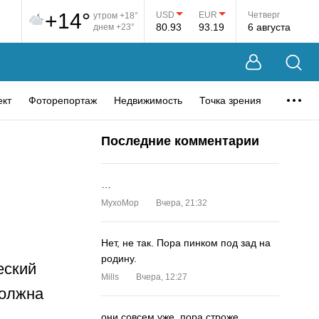
+14°
USD
EUR
Четверг
утром +18°
80.93
93.19
6 августа
днем +23°
ект
Фоторепортаж
Недвижимость
Точка зрения
Последние комментарии
…
MyxoMop
Вчера, 21:32
Нет, не так. Пора пинком под зад на
родину.
еский
Mills
Вчера, 12:27
должна
они совсем уже. пора строже