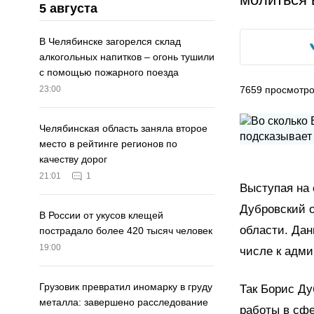
5 августа
В Челябинске загорелся склад
алкогольных напитков – огонь тушили
с помощью пожарного поезда
7659
просмотр
23:00
Челябинская область заняла второе
место в рейтинге регионов по
качеству дорог
21:01
1
Выступая на 
Дубровский о
В России от укусов клещей
области. Дан
пострадало более 420 тысяч человек
19:00
числе к адми
Грузовик превратил иномарку в груду
Так Борис Ду
металла: завершено расследование
работы в сф