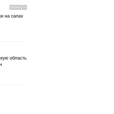
РЕКЛАМА
ки на сапах
скую область
н