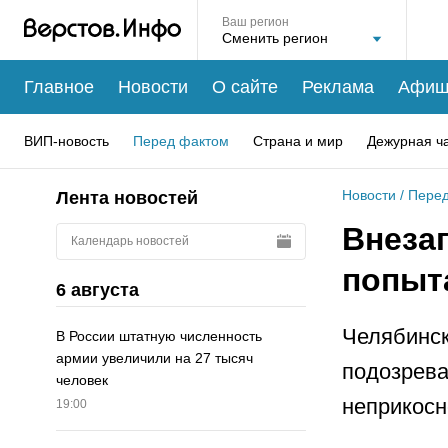
Ваш регион
Главное
Новости
О сайте
Реклама
Афиш
ВИП-новость
Перед фактом
Страна и мир
Дежурная ч
Новости
/
Перед
Лента новостей
Внеза
Календарь новостей
попыт
6 августа
Челябинск
В России штатную численность
армии увеличили на 27 тысяч
подозрева
человек
неприкосн
19:00