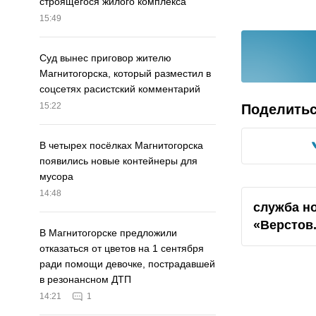
строящегося жилого комплекса
15:49
Суд вынес приговор жителю
Магнитогорска, который разместил в
соцсетях расистский комментарий
15:22
Поделить
В четырех посёлках Магнитогорска
появились новые контейнеры для
мусора
14:48
служба н
«Верстов
В Магнитогорске предложили
отказаться от цветов на 1 сентября
ради помощи девочке, пострадавшей
в резонансном ДТП
14:21
1