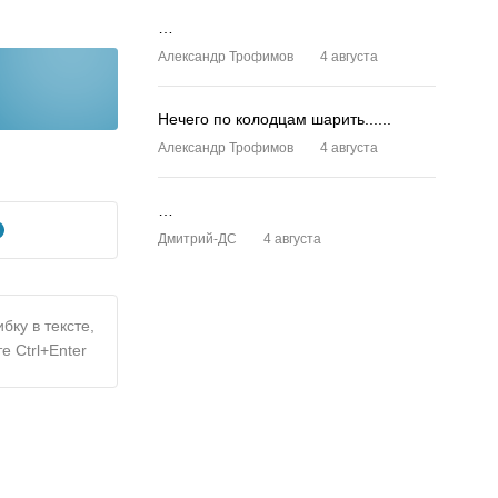
…
Александр Трофимов
4 августа
Нечего по колодцам шарить......
Александр Трофимов
4 августа
…
Дмитрий-ДС
4 августа
бку в тексте,
е Ctrl+Enter