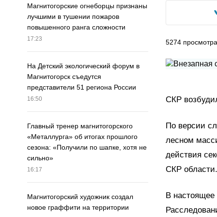
Магнитогорские огнеборцы признаны
лучшими в тушении пожаров
повышенного ранга сложности
17:23
5274
просмотр
На Детский экологический форум в
Магнитогорск съедутся
представители 51 региона России
СКР возбудил
16:50
По версии сл
Главный тренер магнитогорского
«Металлурга» об итогах прошлого
лесном масс
сезона: «Получили по шапке, хотя не
действия сек
сильно»
СКР области
16:17
В настоящее 
Магнитогорский художник создал
новое граффити на территории
Расследовани