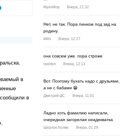
MyxoMop
Вчера, 21:32
Нет, не так. Пора пинком под зад на
родину.
Mills
Вчера, 12:27
они совсем уже. пора строже
ральска.
rashton
Вчера, 12:13
еваемый в
Вот. Поэтому бухать надо с друзьями,
а не с бабами 😁
венные
Дмитрий-ДС
Вчера, 11:01
, сообщили в
Ладно хоть фамилию написали,
очередная загорелая неадекватка
Ф.
Шерлок Холмс
Вчера, 01:29