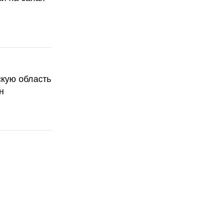
скую область
н