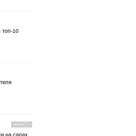
 топ-10
ателя
РЕКЛАМА
ки на сапах