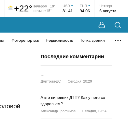
+22°
USD
EUR
Четверг
вечером +19°
81.41
94.06
6 августа
ночью +15°
ект
Фоторепортаж
Недвижимость
Точка зрения
Последние комментарии
…
Дмитрий-ДС
Сегодня, 20:20
А кто виновник ДТП? Как у него со
здоровьем?
половой
Александр Трофимов
Сегодня, 19:54
…