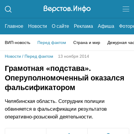
Главное
Новости
О сайте
Реклама
Афиша
Фотор
ВИП-новость
Перед фактом
Страна и мир
Дежурная ча
Новости
/
Перед фактом
13 ноября 2014
Грамотная «подстава».
Оперуполномоченный оказался
фальсификатором
Челябинская область. Сотрудник полиции
обвиняется в фальсификации результатов
оперативно-розыскной деятельности.