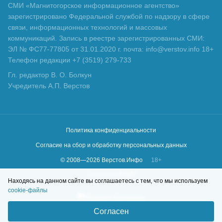
СМИ «Магнитогорское информационное агентство»
зарегистрировано Федеральной службой по надзору в сфере
связи, информационных технологий и массовых
коммуникаций. Запись в реестре зарегистрированных СМИ:
ЭЛ № ФС77-77805 от 31.01.2020 г. почта: info@verstov.info 18+
Телефон редакции +7 (3519) 279-733
Гл. редактор В. О. Болкун
Учредитель А.П. Верстов
Политика конфиденциальности
Согласие на сбор и обработку персональных данных
© 2008—
2026
Верстов.Инфо
18+
Сделано в
KLBR
Находясь на данном сайте вы соглашаетесь с тем, что мы используем
cookie-файлы
Согласен