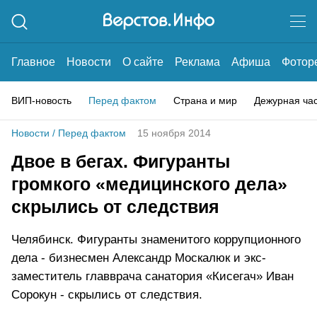
Главное
Новости
О сайте
Реклама
Афиша
Фотор
ВИП-новость
Перед фактом
Страна и мир
Дежурная ча
Новости
/
Перед фактом
15 ноября 2014
Двое в бегах. Фигуранты
громкого «медицинского дела»
скрылись от следствия
Челябинск. Фигуранты знаменитого коррупционного
дела - бизнесмен Александр Москалюк и экс-
заместитель главврача санатория «Кисегач» Иван
Сорокун - скрылись от следствия.