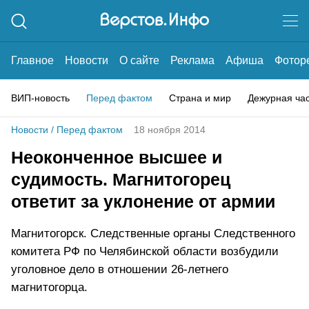
Главное
Новости
О сайте
Реклама
Афиша
Фотор
ВИП-новость
Перед фактом
Страна и мир
Дежурная ча
Новости
/
Перед фактом
18 ноября 2014
Неоконченное высшее и
судимость. Магнитогорец
ответит за уклонение от армии
Магнитогорск. Следственные органы Следственного
комитета РФ по Челябинской области возбудили
уголовное дело в отношении 26-летнего
магнитогорца.