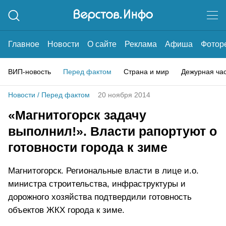
Главное
Новости
О сайте
Реклама
Афиша
Фотор
ВИП-новость
Перед фактом
Страна и мир
Дежурная ча
Новости
/
Перед фактом
20 ноября 2014
«Магнитогорск задачу
выполнил!». Власти рапортуют о
готовности города к зиме
Магнитогорск. Региональные власти в лице и.о.
министра строительства, инфраструктуры и
дорожного хозяйства подтвердили готовность
объектов ЖКХ города к зиме.