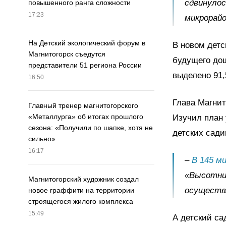
сдвинулос
повышенного ранга сложности
17:23
микрорайо
На Детский экологический форум в
В новом детс
Магнитогорск съедутся
будущего дош
представители 51 региона России
выделено 91,
16:50
Глава Магнит
Главный тренер магнитогорского
«Металлурга» об итогах прошлого
Изучил план 
сезона: «Получили по шапке, хотя не
детских сади
сильно»
16:17
–
В 145 м
«Высотник
Магнитогорский художник создал
осуществ
новое граффити на территории
строящегося жилого комплекса
15:49
А детский са