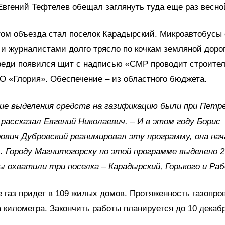
Евгений Тефтелев обещал заглянуть туда еще раз весно
ом объезда стал поселок Карадырский. Микроавтобусы 
и журналистами долго трясло по кочкам земляной дорог
реди появился щит с надписью «СМР проводит строите
 «Глория». Обеспечение – из областного бюджета.
ие выделения средств на газификацию были при Петр
 рассказал Евгений Николаевич. – И в этом году Борис
ович Дубровский реанимировал эту программу, она нач
 Городу Магнитогорску по этой программе выделено 
ы охватили три поселка – Карадырский, Горького и Раб
 газ придет в 109 жилых домов. Протяженность газопро
 километра. Закончить работы планируется до 10 декабр