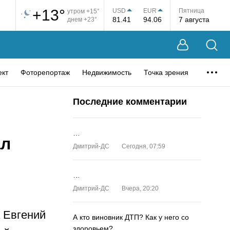
+13°
USD
EUR
Пятница
утром +15°
81.41
94.06
7 августа
днем +23°
ект
Фоторепортаж
Недвижимость
Точка зрения
Последние комментарии
…
ал
Дмитрий-ДС
Сегодня, 07:59
…
Дмитрий-ДС
Вчера, 20:20
а Евгений
А кто виновник ДТП? Как у него со
здоровьем?