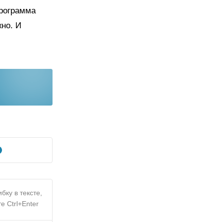
программа
но. И
бку в тексте,
е Ctrl+Enter