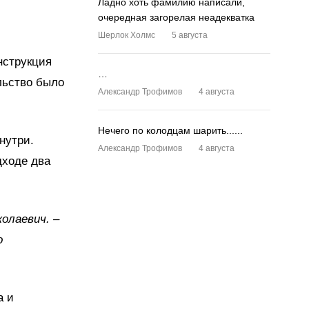
Ладно хоть фамилию написали,
очередная загорелая неадекватка
Шерлок Холмс
5 августа
нструкция
…
льство было
Александр Трофимов
4 августа
Нечего по колодцам шарить......
нутри.
Александр Трофимов
4 августа
дходе два
колаевич. –
о
а и