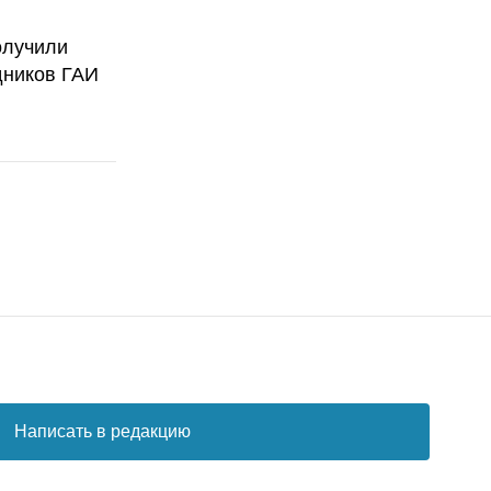
олучили
дников ГАИ
Написать в редакцию