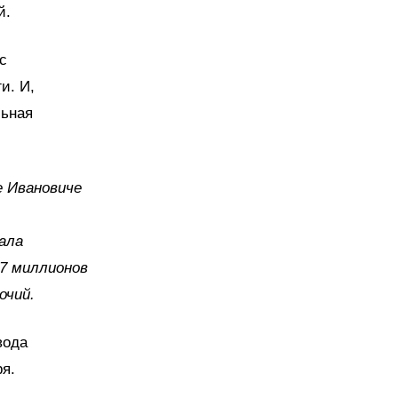
й.
с
и. И,
льная
е Ивановиче
ала
27 миллионов
очий.
вода
я.