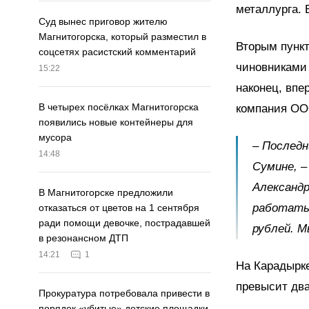
металлурга. 
Суд вынес приговор жителю
Магнитогорска, который разместил в
Вторым пункт
соцсетях расистский комментарий
чиновниками 
15:22
наконец, впе
В четырех посёлках Магнитогорска
компания ООО
появились новые контейнеры для
мусора
– Последн
14:48
Сумине, –
Александр
В Магнитогорске предложили
работать.
отказаться от цветов на 1 сентября
ради помощи девочке, пострадавшей
рублей. М
в резонансном ДТП
14:21
1
На Карадырке
превысит два
Прокуратура потребовала привести в
порядок «убитые» детские площадки