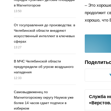
– Это хороше
в Магнитогорске
13:50
продолжит св
хорошо, что 
От госуправления до производства: в
Челябинской области внедряют
искусственный интеллект в ключевых
сферах
13:27
В МЧС Челябинской области
Поделить
предупредили об угрозе воздушного
нападения
12:33
Самовыдвиженец по
Служба н
Магнитогорскому округу Наумов уже
«Верстов
более 14 часов сдает подписи в
избирком