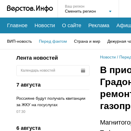
Ваш регион
Главное
Новости
О сайте
Реклама
Афиш
ВИП-новость
Перед фактом
Страна и мир
Дежурная ч
Новости
/
Перед
Лента новостей
В прио
Календарь новостей
Градо
7 августа
ремон
Россияне будут получать квитанции
газоп
за ЖКУ на госуслугах
07:30
Магнитого
6 августа