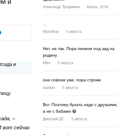
ий и
Александр Трофимов
Вчера, 19:54
…
MyxoMop
5 августа
Нет, не так. Пора пинком под зад на
родину.
Mills
5 августа
они совсем уже. пора строже
rashton
5 августа
лицу
Вот. Поэтому бухать надо с друзьями,
а не с бабами 😁
ада, –
Дмитрий-ДС
5 августа
И вот сейчас