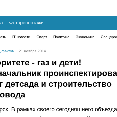
а
Фоторепортажи
асть
IT новости
Спорт
Политика
Экономика
Спецпро
 фактом
21 ноября 2014
ритете - газ и дети!
начальник проинспектиров
т детсада и строительство
ровода
рск. В рамках своего сегодняшнего объезд