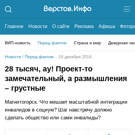
Главное
Новости
О сайте
Реклама
Афиша
Фотор
ВИП-новость
Перед фактом
Страна и мир
Дежурная ча
Новости
/
Перед фактом
10 декабря 2014
28 тысяч, ау! Проект-то
замечательный, а размышления
– грустные
Магнитогорск. Что мешает масштабной интеграции
инвалидов в социум? Шаг навстречу должно
сделать общество или сами инвалиды?