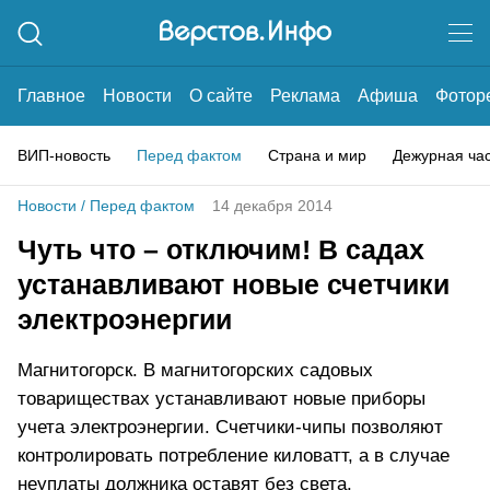
Главное
Новости
О сайте
Реклама
Афиша
Фотор
ВИП-новость
Перед фактом
Страна и мир
Дежурная ча
Новости
/
Перед фактом
14 декабря 2014
Чуть что – отключим! В садах
устанавливают новые счетчики
электроэнергии
Магнитогорск. В магнитогорских садовых
товариществах устанавливают новые приборы
учета электроэнергии. Счетчики-чипы позволяют
контролировать потребление киловатт, а в случае
неуплаты должника оставят без света.