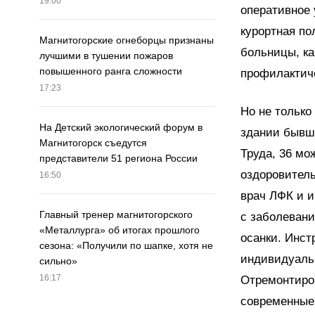
19:00
оперативное 
курортная по
Магнитогорские огнеборцы признаны
больницы, ка
лучшими в тушении пожаров
повышенного ранга сложности
профилактич
17:23
Но не только
На Детский экологический форум в
здании бывше
Магнитогорск съедутся
Труда, 36 мо
представители 51 региона России
оздоровитель
16:50
врач ЛФК и 
Главный тренер магнитогорского
с заболевани
«Металлурга» об итогах прошлого
осанки. Инст
сезона: «Получили по шапке, хотя не
индивидуальн
сильно»
16:17
Отремонтиро
современные