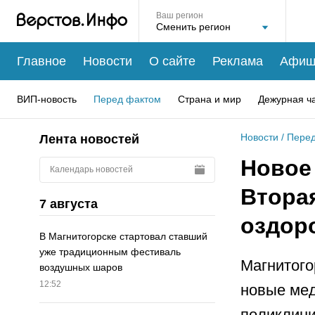
Ваш регион
Главное
Новости
О сайте
Реклама
Афиш
ВИП-новость
Перед фактом
Страна и мир
Дежурная ч
Новости
/
Перед
Лента новостей
Новое
Календарь новостей
Втора
7 августа
оздор
В Магнитогорске стартовал ставший
уже традиционным фестиваль
Магнитого
воздушных шаров
12:52
новые мед
поликлини