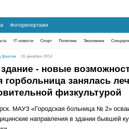
а
Фоторепортажи
асть
IT новости
Спорт
Политика
Экономика
Спецпро
 фактом
16 декабря 2014
 здание - новые возможност
я горбольница занялась ле
овительной физкультурой
рск. МАУЗ «Городская больница № 2» осва
ицинские направления в здании бывшей к
ки.