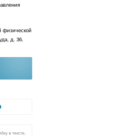
равления
й физической
да, д. 36.
бку в тексте,