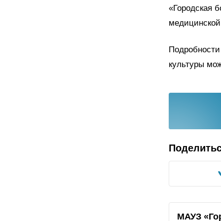
«Городская б
медицинской
Подробности
культуры мож
Поделить
МАУЗ «Го