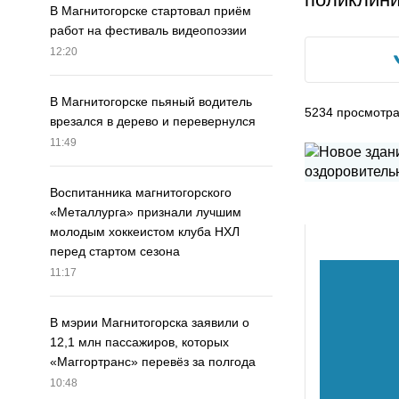
В Магнитогорске стартовал приём
работ на фестиваль видеопоэзии
12:20
В Магнитогорске пьяный водитель
5234
просмотр
врезался в дерево и перевернулся
11:49
Воспитанника магнитогорского
«Металлурга» признали лучшим
молодым хоккеистом клуба НХЛ
перед стартом сезона
11:17
В мэрии Магнитогорска заявили о
12,1 млн пассажиров, которых
«Маггортранс» перевёз за полгода
10:48