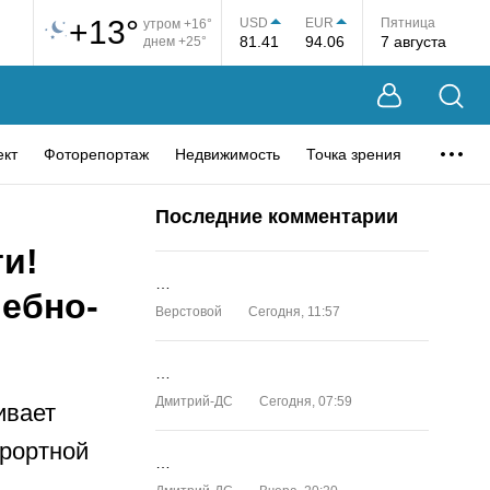
+13°
USD
EUR
Пятница
утром +16°
81.41
94.06
7 августа
днем +25°
ект
Фоторепортаж
Недвижимость
Точка зрения
Последние комментарии
и!
…
чебно-
Верстовой
Сегодня, 11:57
…
Дмитрий-ДС
Сегодня, 07:59
ивает
урортной
…