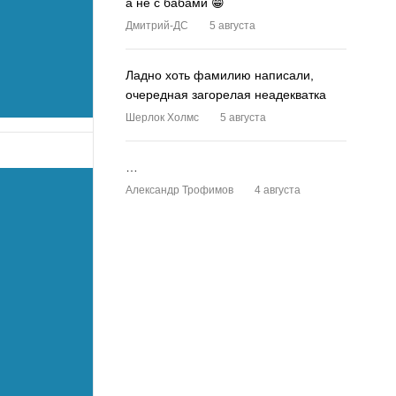
а не с бабами 😁
Дмитрий-ДС
5 августа
Ладно хоть фамилию написали,
очередная загорелая неадекватка
Шерлок Холмс
5 августа
…
Александр Трофимов
4 августа