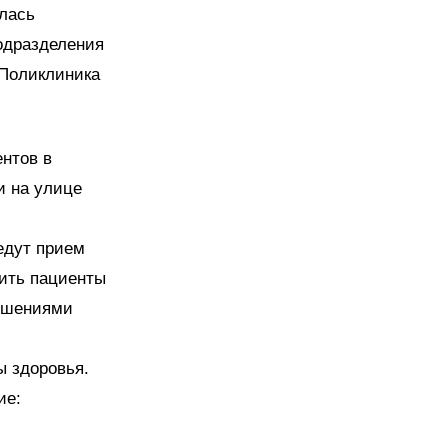
лась
подразделения
 Поликлиника
ентов в
и на улице
едут прием
ить пациенты
рушениями
ы здоровья.
ие: