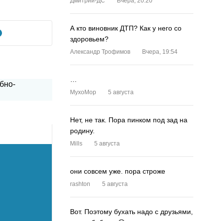
Дмитрий-ДС
Вчера, 20:20
А кто виновник ДТП? Как у него со
здоровьем?
Александр Трофимов
Вчера, 19:54
…
MyxoMop
5 августа
Нет, не так. Пора пинком под зад на
родину.
Mills
5 августа
они совсем уже. пора строже
rashton
5 августа
Вот. Поэтому бухать надо с друзьями,