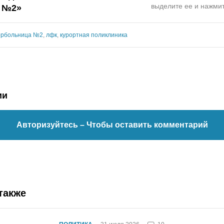
выделите ее и нажмит
 №2»
орбольница №2
,
лфк
,
курортная поликлиника
ии
Авторизуйтесь
– Чтобы оставить комментарий
также