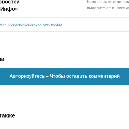
овостей
Если вы заметили оши
выделите ее и нажмит
.Инфо»
утин
,
пресс-конференция
,
сми
,
москва
ии
Авторизуйтесь
– Чтобы оставить комментарий
также