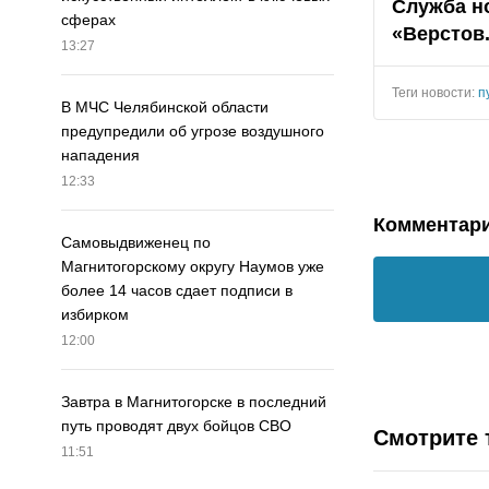
Служба н
сферах
«Верстов
13:27
Теги новости:
п
В МЧС Челябинской области
предупредили об угрозе воздушного
нападения
12:33
Комментар
Самовыдвиженец по
Магнитогорскому округу Наумов уже
более 14 часов сдает подписи в
избирком
12:00
Завтра в Магнитогорске в последний
путь проводят двух бойцов СВО
Смотрите 
11:51