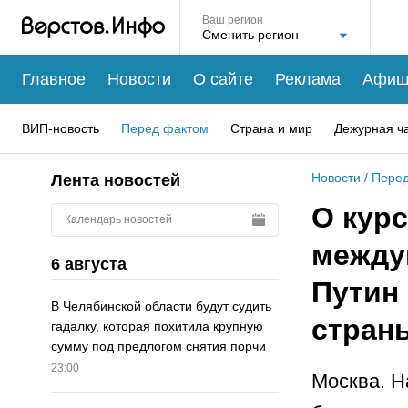
Ваш регион
Главное
Новости
О сайте
Реклама
Афиш
ВИП-новость
Перед фактом
Страна и мир
Дежурная ч
Новости
/
Перед
Лента новостей
О курс
Календарь новостей
между
6 августа
Путин 
В Челябинской области будут судить
стран
гадалку, которая похитила крупную
сумму под предлогом снятия порчи
23:00
Москва. Н