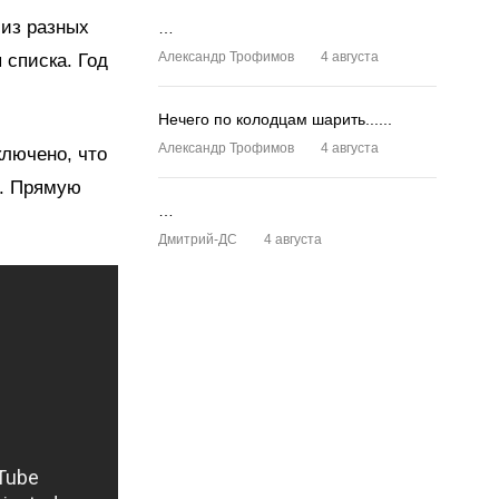
 из разных
…
Александр Трофимов
4 августа
 списка. Год
Нечего по колодцам шарить......
Александр Трофимов
4 августа
ключено, что
и. Прямую
…
Дмитрий-ДС
4 августа