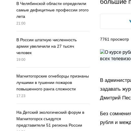
большие п
В Челябинской области определили
самые дефицитные профессии этого
лета
21:00
7761
просмотр
В России штатную численность
армии увеличили на 27 тысяч
человек
19:00
Магнитогорские огнеборцы признаны
В администра
лучшими в тушении пожаров
задавать жур
повышенного ранга сложности
17:23
Дмитрий Пес
На Детский экологический форум в
Без сомнения
Магнитогорск съедутся
рубля и межд
представители 51 региона России