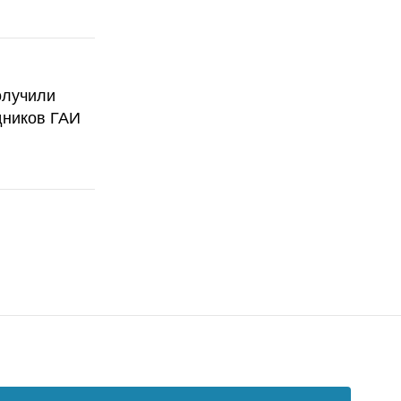
олучили
дников ГАИ