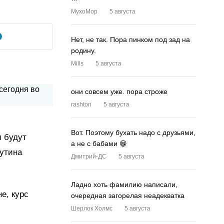
MyxoMop
5 августа
Нет, не так. Пора пинком под зад на
родину.
Mills
5 августа
они совсем уже. пора строже
rashton
5 августа
Вот. Поэтому бухать надо с друзьями,
ы будут
а не с бабами 😁
Путина
Дмитрий-ДС
5 августа
Ладно хоть фамилию написали,
е, курс
очередная загорелая неадекватка
Шерлок Холмс
5 августа