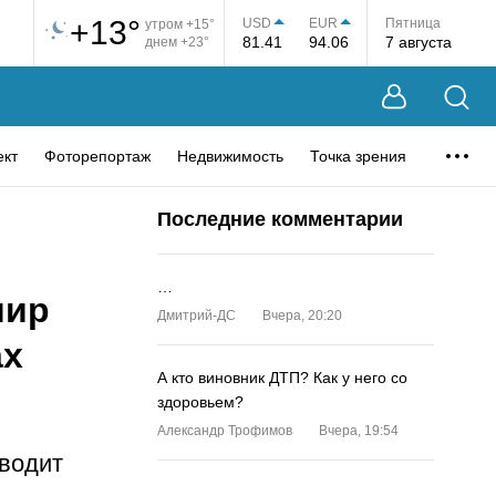
+13°
USD
EUR
Пятница
утром +15°
81.41
94.06
7 августа
днем +23°
ект
Фоторепортаж
Недвижимость
Точка зрения
Последние комментарии
…
мир
Дмитрий-ДС
Вчера, 20:20
ах
А кто виновник ДТП? Как у него со
здоровьем?
Александр Трофимов
Вчера, 19:54
оводит
…