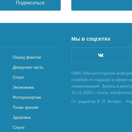
Подписаться
Мы в соцсетях
Перед фактом
Дежурная часть
СМИ «Магнитогорское информа
Спорт
службой по надзору в сфере с
коммуникаций. Запись в реес
Экономика
31.01.2020 г. почта: info@vers
Фоторепортаж
Гл. редактор В. О. Болкун
Уч
Точка зрения
Здоровье
Слухи