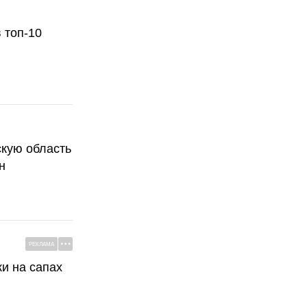
 топ-10
скую область
н
РЕКЛАМА
ки на сапах