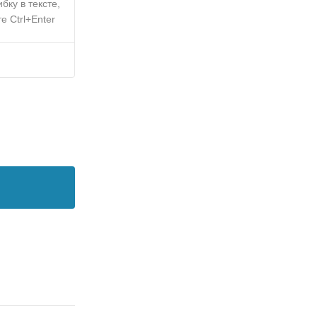
бку в тексте,
е Ctrl+Enter