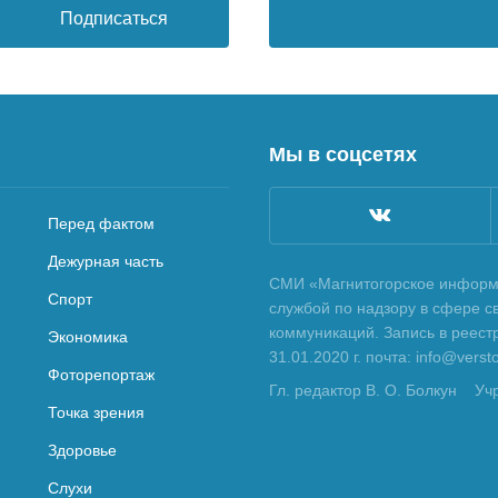
Подписаться
Мы в соцсетях
Перед фактом
Дежурная часть
СМИ «Магнитогорское информа
Спорт
службой по надзору в сфере с
коммуникаций. Запись в реес
Экономика
31.01.2020 г. почта: info@vers
Фоторепортаж
Гл. редактор В. О. Болкун
Уч
Точка зрения
Здоровье
Слухи