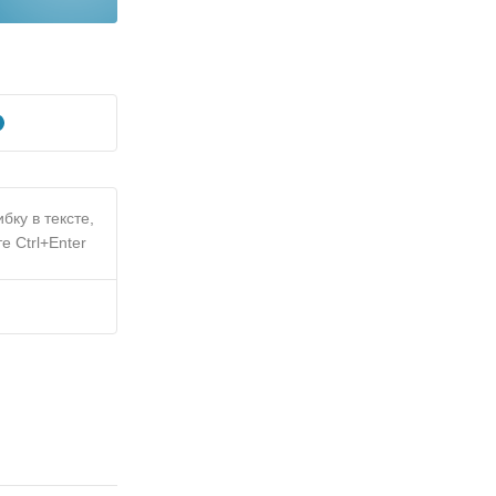
бку в тексте,
е Ctrl+Enter