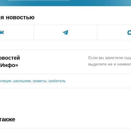
ся новостью
овостей
Если вы заметили оши
выделите ее и нажмит
.Инфо»
олиция
,
школьники
,
грамоты
,
грабитель
также