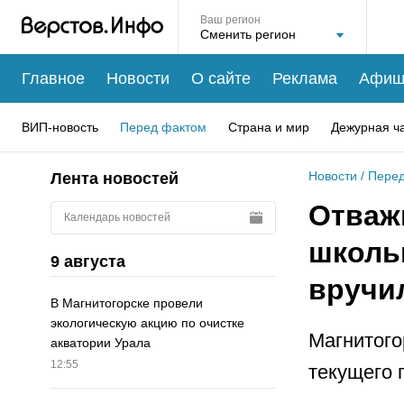
Ваш регион
Главное
Новости
О сайте
Реклама
Афиш
ВИП-новость
Перед фактом
Страна и мир
Дежурная ч
Новости
/
Перед
Лента новостей
Отваж
Календарь новостей
школь
9 августа
вручи
В Магнитогорске провели
экологическую акцию по очистке
Магнитого
акватории Урала
12:55
текущего 