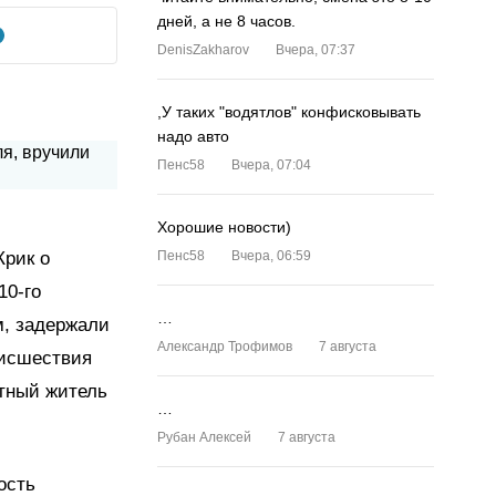
дней, а не 8 часов.
DenisZakharov
Вчера, 07:37
,У таких "водятлов" конфисковывать
надо авто
Пенс58
Вчера, 07:04
Хорошие новости)
Крик о
Пенс58
Вчера, 06:59
10-го
…
м, задержали
Александр Трофимов
7 августа
оисшествия
тный житель
…
Рубан Алексей
7 августа
ость