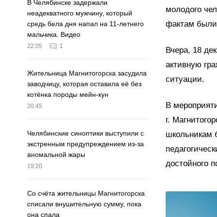
В Челябинске задержали
молодого че
неадекватного мужчину, который
фактам были
средь бела дня напал на 11-летнего
мальчика. Видео
22:05
1
Вчера, 18 де
активную гр
Жительница Магнитогорска засудила
ситуации.
заводчицу, которая оставила её без
котёнка породы мейн-кун
В мероприят
20:45
г. Магнитого
Челябинские синоптики выступили с
школьникам б
экстренным предупреждением из-за
педагогическ
аномальной жары
достойного п
19:20
Со счёта жительницы Магнитогорска
списали внушительную сумму, пока
она спала