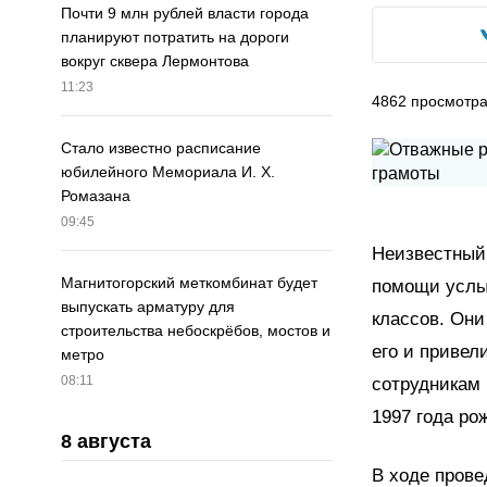
Почти 9 млн рублей власти города
планируют потратить на дороги
вокруг сквера Лермонтова
11:23
4862
просмотр
Стало известно расписание
юбилейного Мемориала И. Х.
Ромазана
09:45
Неизвестный 
Магнитогорский меткомбинат будет
помощи услыш
выпускать арматуру для
классов. Он
строительства небоскрёбов, мостов и
его и привел
метро
08:11
сотрудникам
1997 года ро
8 августа
В ходе пров