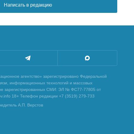
Написать в редакцию
ционное агентство» зарегистрировано Федеральной
вязи, информационных технологий и массовых
тре зарегистрированных СМИ: ЭЛ № ФС77-77805 от
tov.info 18+ Телефон редакции +7 (3519) 279-733
редитель А.П. Верстов