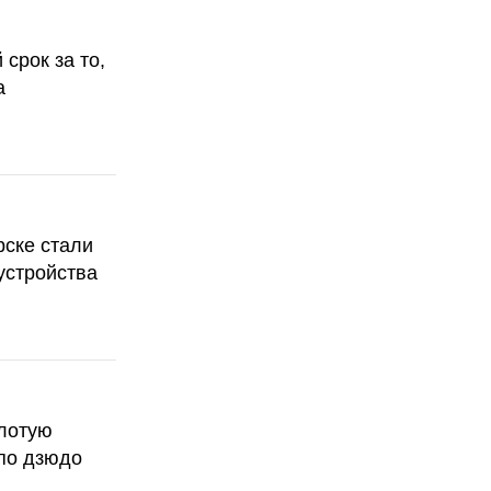
срок за то,
а
рске стали
устройства
олотую
по дзюдо