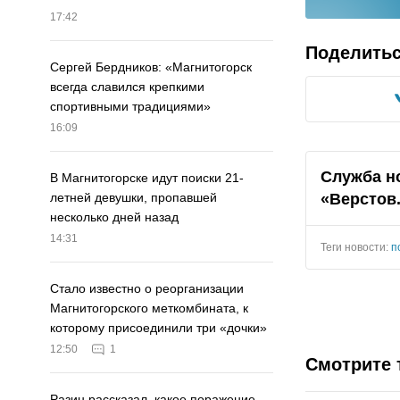
17:42
Поделить
Сергей Бердников: «Магнитогорск
всегда славился крепкими
спортивными традициями»
16:09
Служба н
В Магнитогорске идут поиски 21-
«Верстов
летней девушки, пропавшей
несколько дней назад
14:31
Теги новости:
п
Стало известно о реорганизации
Магнитогорского меткомбината, к
которому присоединили три «дочки»
12:50
1
Смотрите 
Разин рассказал, какое поражение