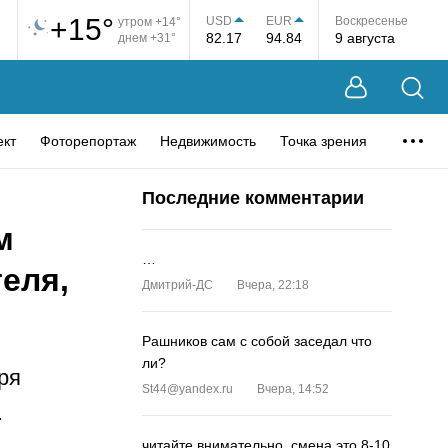
+15°
USD
EUR
Воскресенье
утром +14°
82.17
94.84
9 августа
днем +31°
ект
Фоторепортаж
Недвижимость
Точка зрения
Последние комментарии
м
…
еля,
Дмитрий-ДС
Вчера, 22:18
Рашников сам с собой заседал что
ли?
ря
St44@yandex.ru
Вчера, 14:52
.
читайте внимательно, смена это 8-10