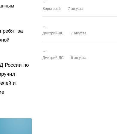
…
данным
Верстовой
7 августа
…
 ребят за
Дмитрий-ДС
7 августа
жной
…
Дмитрий-ДС
6 августа
Д России по
вручил
телей и
ие