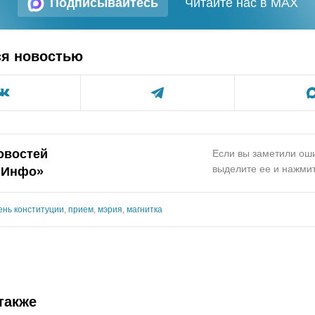
Подписывайтесь
Читайте нас в MAX
ся новостью
овостей
Если вы заметили оши
выделите ее и нажмит
.Инфо»
ень конституции
,
прием
,
мэрия
,
магнитка
также