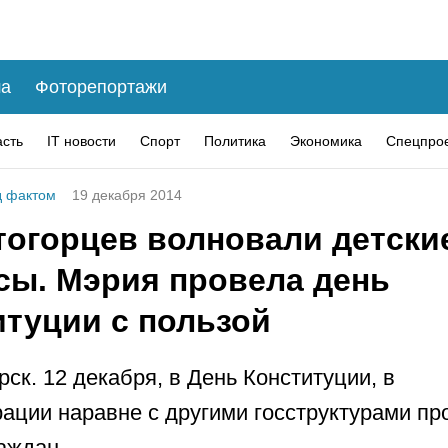
а
Фоторепортажи
асть
IT новости
Спорт
Политика
Экономика
Спецпро
 фактом
19 декабря 2014
тогорцев волновали детски
сы. Мэрия провела день
итуции с пользой
рск. 12 декабря, в День Конституции, в
ации наравне с другими госструктурами пр
аждан.