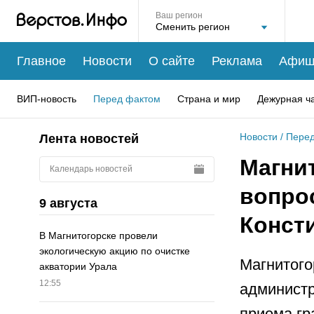
Ваш регион
Главное
Новости
О сайте
Реклама
Афиш
ВИП-новость
Перед фактом
Страна и мир
Дежурная ч
Новости
/
Перед
Лента новостей
Магни
Календарь новостей
вопро
9 августа
Конст
В Магнитогорске провели
экологическую акцию по очистке
Магнитого
акватории Урала
12:55
администр
приема гр