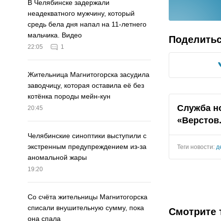
В Челябинске задержали
неадекватного мужчину, который
средь бела дня напал на 11-летнего
мальчика. Видео
Поделить
22:05
1
Жительница Магнитогорска засудила
заводчицу, которая оставила её без
котёнка породы мейн-кун
Служба н
20:45
«Верстов
Челябинские синоптики выступили с
экстренным предупреждением из-за
Теги новости:
д
аномальной жары
19:20
Со счёта жительницы Магнитогорска
списали внушительную сумму, пока
Смотрите 
она спала