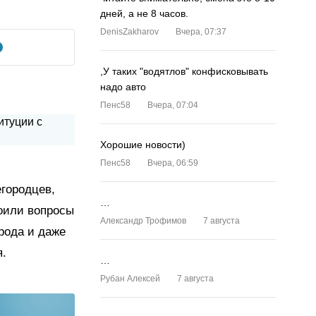
дней, а не 8 часов.
DenisZakharov
Вчера, 07:37
,У таких "водятлов" конфисковывать
надо авто
Пенс58
Вчера, 07:04
Хорошие новости)
Пенс58
Вчера, 06:59
городцев,
…
коили вопросы
Александр Трофимов
7 августа
орода и даже
я.
…
Рубан Алексей
7 августа