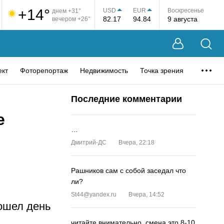
+14°
USD
EUR
Воскресенье
днем +31°
82.17
94.84
9 августа
вечером +26°
ект
Фоторепортаж
Недвижимость
Точка зрения
Последние комментарии
е
…
Дмитрий-ДС
Вчера, 22:18
Рашников сам с собой заседал что
ли?
St44@yandex.ru
Вчера, 14:52
ошел день
читайте внимательно, смена это 8-10