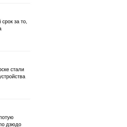
срок за то,
а
рске стали
устройства
олотую
по дзюдо