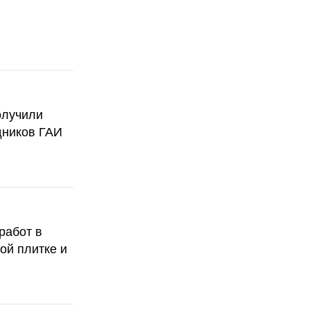
олучили
дников ГАИ
работ в
ой плитке и