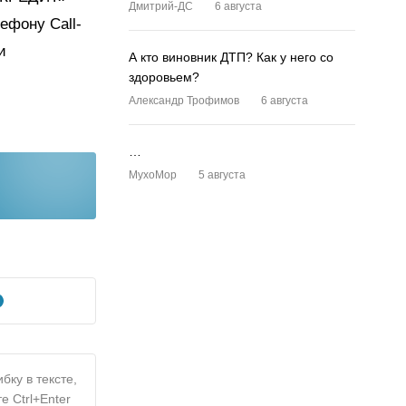
Дмитрий-ДС
6 августа
ефону Call-
и
А кто виновник ДТП? Как у него со
здоровьем?
Александр Трофимов
6 августа
…
MyxoMop
5 августа
бку в тексте,
е Ctrl+Enter