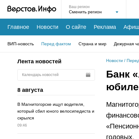
Ваш регион
Главное
Новости
О сайте
Реклама
Афиш
ВИП-новость
Перед фактом
Страна и мир
Дежурная ч
Новости
/
Перед
Лента новостей
Банк 
Календарь новостей
юбиле
8 августа
Магнитого
В Магнитогорске ищут водителя,
который сбил юного велосипедиста и
финансов
скрылся
«Пенсион
09:46
годовых.