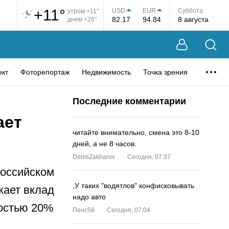
+11°
USD
EUR
Суббота
утром +11°
82.17
94.84
8 августа
днем +26°
ект
Фоторепортаж
Недвижимость
Точка зрения
Последние комментарии
ает
читайте внимательно, смена это 8-10
дней, а не 8 часов.
DenisZakharov
Сегодня, 07:37
российском
,У таких "водятлов" конфисковывать
ает вклад
надо авто
остью 20%
Пенс58
Сегодня, 07:04