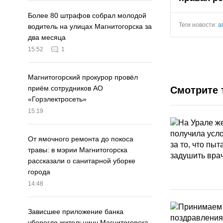
Более 80 штрафов собрал молодой
Теги новости:
а
водитель на улицах Магнитогорска за
два месяца
15:52
1
Магнитогорский прокурор провёл
приём сотрудников АО
Смотрите 
«Горэлектросеть»
15:19
От ямочного ремонта до покоса
травы: в мэрии Магнитогорска
рассказали о санитарной уборке
города
14:48
Зависшее приложение банка
уберегло жительницу Магнитогорска