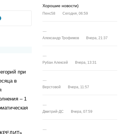
Хорошие новости)
Пенс58
Сегодня, 06:59
…
Александр Трофимов
Вчера, 21:37
…
Рубан Алексей
Вчера, 13:31
егорий при
…
есяца в
Верстовой
Вчера, 11:57
я
олнения – 1
…
оматическая
Дмитрий-ДС
Вчера, 07:59
…
МКРЕДИТ»