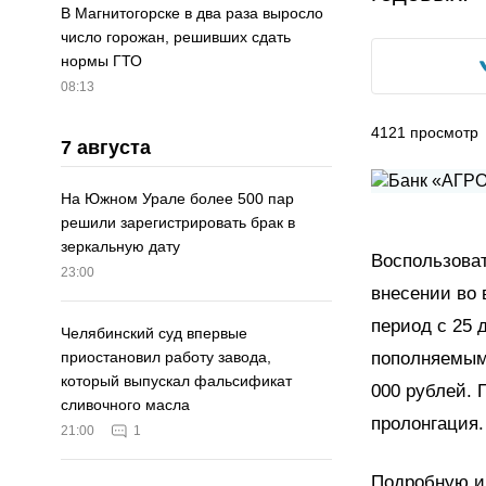
В Магнитогорске в два раза выросло
число горожан, решивших сдать
нормы ГТО
08:13
4121
просмотр
7 августа
На Южном Урале более 500 пар
решили зарегистрировать брак в
зеркальную дату
Воспользоват
23:00
внесении во 
период с 25 
Челябинский суд впервые
пополняемым 
приостановил работу завода,
который выпускал фальсификат
000 рублей. 
сливочного масла
пролонгация.
21:00
1
Подробную и