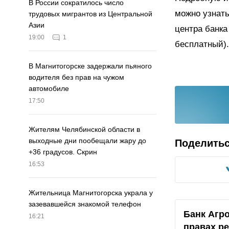
В России сократилось число
можно узнать
трудовых мигрантов из Центральной
Азии
центра банка
19:00
1
бесплатный).
В Магнитогорске задержали пьяного
водителя без прав на чужом
автомобиле
17:50
Жителям Челябинской области в
выходные дни пообещали жару до
Поделить
+36 градусов. Скрин
16:53
Жительница Магнитогорска украла у
зазевавшейся знакомой телефон
Банк Агр
16:21
правах р