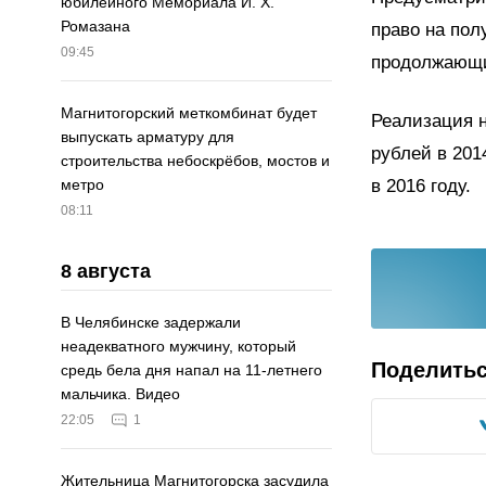
юбилейного Мемориала И. Х.
Ромазана
право на пол
09:45
продолжающи
Магнитогорский меткомбинат будет
Реализация н
выпускать арматуру для
рублей в 201
строительства небоскрёбов, мостов и
в 2016 году.
метро
08:11
8 августа
В Челябинске задержали
неадекватного мужчину, который
Поделить
средь бела дня напал на 11-летнего
мальчика. Видео
22:05
1
Жительница Магнитогорска засудила