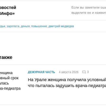
овостей
Если вы заметили оши
выделите ее и нажмит
.Инфо»
удьи
,
зарплата
,
деньги
,
повышение
,
дмитрий медведев
также
3
ДЕЖУРНАЯ ЧАСТЬ
4 августа 2026
На Урале женщина получила условный 
что пыталась задушить врача-педиатр