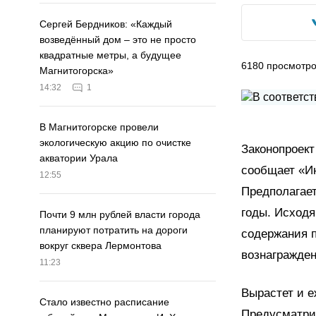
Сергей Бердников: «Каждый
возведённый дом – это не просто
квадратные метры, а будущее
6180
просмотр
Магнитогорска»
14:32
1
В Магнитогорске провели
экологическую акцию по очистке
Законопроект
акватории Урала
сообщает «И
12:55
Предполагает
годы. Исходя
Почти 9 млн рублей власти города
планируют потратить на дороги
содержания п
вокруг сквера Лермонтова
вознагражден
11:23
Вырастет и е
Стало известно расписание
Предусматри