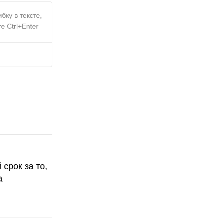
бку в тексте,
е Ctrl+Enter
срок за то,
а