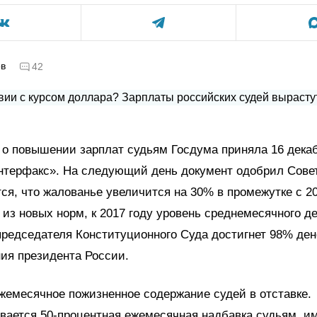
ов
42
 о повышении зарплат судьям Госдума приняла 16 дека
нтерфакс». На следующий день документ одобрил Сове
ся, что жалованье увеличится на 30% в промежутке с 20
 из новых норм, к 2017 году уровень среднемесячного д
редседателя Конституционного Суда достигнет 98% ден
ия президента России.
жемесячное пожизненное содержание судей в отставке.
вается 50-процентная ежемесячная надбавка судьям, 