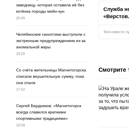
заводчицу, которая оставила её без
Служба н
котёнка породы мейн-кун
«Верстов
20:45
Теги новости:
с
Челябинские синоптики выступили с
экстренным предупреждением из-за
аномальной жары
19:20
Смотрите 
Со счёта жительницы Магнитогорска
списали внушительную сумму, пока
она спала
17:42
Сергей Бердников: «Магнитогорск
всегда славился крепкими
спортивными традициями»
16:09