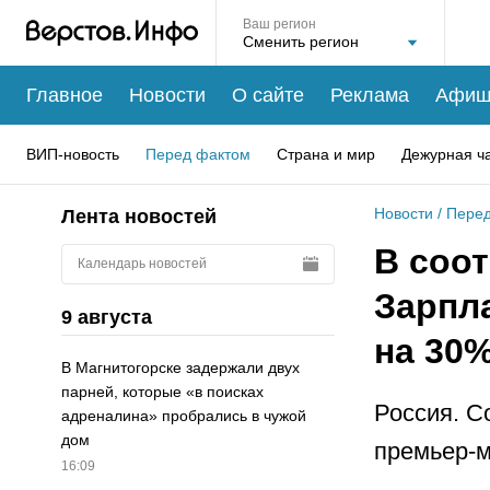
Ваш регион
Главное
Новости
О сайте
Реклама
Афиш
ВИП-новость
Перед фактом
Страна и мир
Дежурная ч
Новости
/
Перед
Лента новостей
В соо
Календарь новостей
Зарпл
9 августа
на 30
В Магнитогорске задержали двух
парней, которые «в поисках
Россия. С
адреналина» пробрались в чужой
дом
премьер-м
16:09