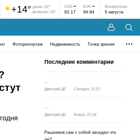
+14°
USD
EUR
Воскресенье
днем +32°
82.17
94.84
9 августа
вечером +26°
ект
Фоторепортаж
Недвижимость
Точка зрения
Последние комментарии
?
…
стут
Дмитрий-ДС
Сегодня, 15:57
…
Дмитрий-ДС
Вчера, 22:18
годня
Рашников сам с собой заседал что
ли?