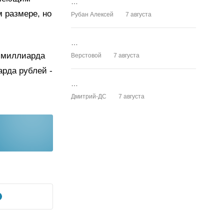
…
 размере, но
Рубан Алексей
7 августа
…
7 миллиарда
Верстовой
7 августа
арда рублей -
…
Дмитрий-ДС
7 августа