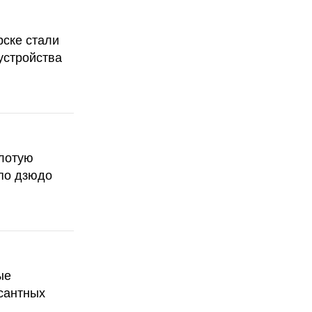
рске стали
устройства
олотую
по дзюдо
ые
сантных