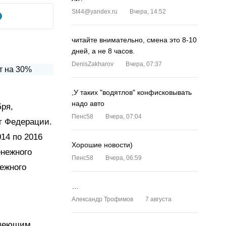
St44@yandex.ru
Вчера, 14:52
читайте внимательно, смена это 8-10
дней, а не 8 часов.
DenisZakharov
Вчера, 07:37
,У таких "водятлов" конфисковывать
надо авто
бря,
Пенс58
Вчера, 07:04
т Федерации.
14 по 2016
Хорошие новости)
енежного
Пенс58
Вчера, 06:59
ежного
…
Александр Трофимов
7 августа
имеющим