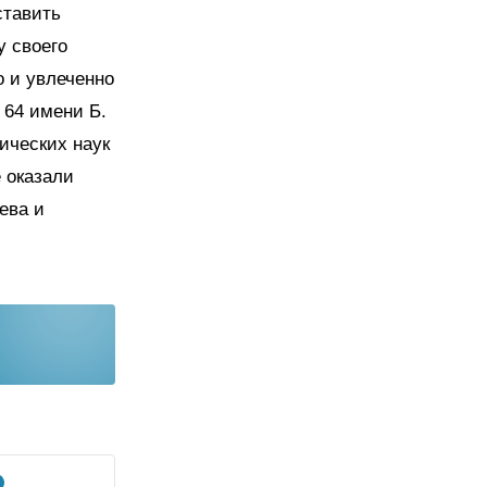
ставить
у своего
о и увлеченно
 64 имени Б.
ических наук
 оказали
ева и