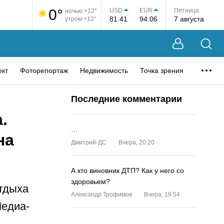
0°
USD
EUR
Пятница
ночью +12°
81.41
94.06
7 августа
утром +12°
ект
Фоторепортаж
Недвижимость
Точка зрения
Последние комментарии
.
…
на
Дмитрий-ДС
Вчера, 20:20
А кто виновник ДТП? Как у него со
здоровьем?
отдыха
Александр Трофимов
Вчера, 19:54
Медиа-
…