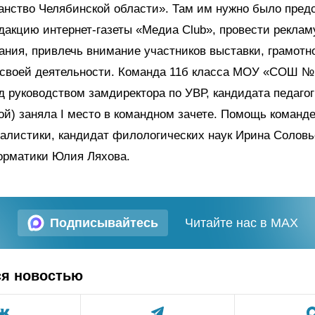
анство Челябинской области». Там им нужно было пред
дакцию интернет-газеты «Медиа
Club
», провести реклам
ания, привлечь внимание участников выставки, грамотн
 своей деятельности. Команда 11б класса МОУ «СОШ №
д руководством замдиректора по УВР, кандидата педагог
ой) заняла
I
место в командном зачете. Помощь команде
алистики, кандидат филологических наук Ирина Соловь
орматики Юлия Ляхова.
Подписывайтесь
Читайте нас в MAX
ся новостью