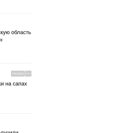
скую область
н
РЕКЛАМА
ки на сапах
олучили