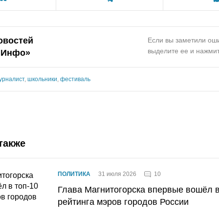
овостей
Если вы заметили оши
выделите ее и нажмит
.Инфо»
урналист
,
школьники
,
фестиваль
также
10
ПОЛИТИКА
31 июля 2026
Глава Магнитогорска впервые вошёл в
рейтинга мэров городов России