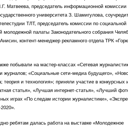
Л.Г. Матвеева, председатель информационной комиссии
осударственного университета З. Шамигулова, соучреди
елестудии ТЛТ, председатель комиссии по социальной
й молодежной палаты Законодательного собрания Челя
 Анисин, контент-менеджер рекламного отдела ТРК «Горк
кже побывали на мастер-классах «Сетевая журналистик
 и журналов; «Социальные сети-медиа будущего», «Нов
; теория и технология»; приняли участие в конкурсных
тная статья», «Лучшая интернет-статья», «Лучший фот
ных играх «По следам истории журналистики», «Экспрес
2020».
удно ребятам далась работа на выставке «Молодежное