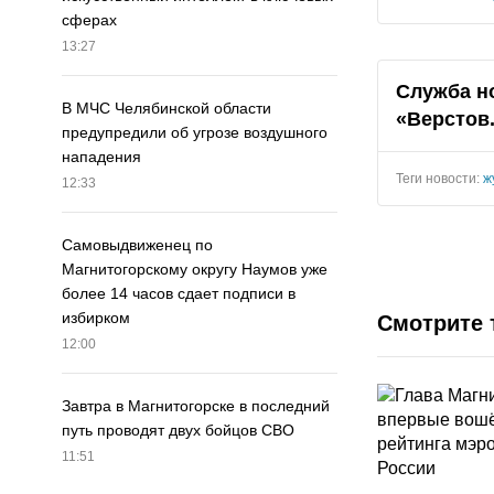
сферах
13:27
Служба н
В МЧС Челябинской области
«Верстов
предупредили об угрозе воздушного
нападения
Теги новости:
ж
12:33
Самовыдвиженец по
Магнитогорскому округу Наумов уже
более 14 часов сдает подписи в
избирком
Смотрите 
12:00
Завтра в Магнитогорске в последний
путь проводят двух бойцов СВО
11:51