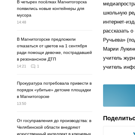
В четырех посёлках Магнитогорска
медиапростр
появились новые контейнеры для
школьную ре
мусора
интернет-изд
14:48
рассказать о
В Магнитогорске предложили
Ручьева» (по
отказаться от цветов на 1 сентября
Марии Лукин
ради помощи девочке, пострадавшей
учитель журн
в резонансном ДТП
учитель инф
14:21
1
Прокуратура потребовала привести в
порядок «убитые» детские площадки
в Магнитогорске
13:50
Поделить
От госуправления до производства: в
Челябинской области внедряют
искусственный интеллект в ключевых