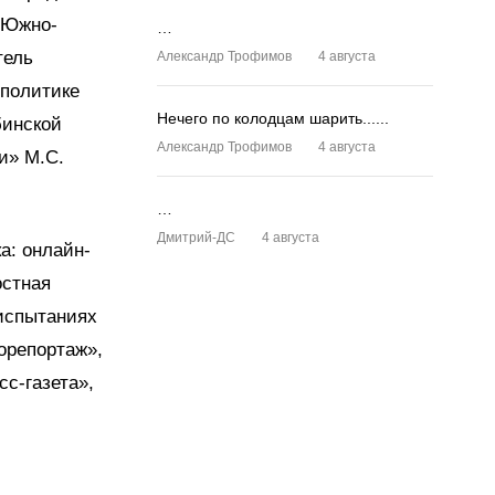
 Южно-
…
тель
Александр Трофимов
4 августа
 политике
Нечего по колодцам шарить......
бинской
Александр Трофимов
4 августа
и» М.С.
…
Дмитрий-ДС
4 августа
а: онлайн-
остная
 испытаниях
орепортаж»,
с-газета»,