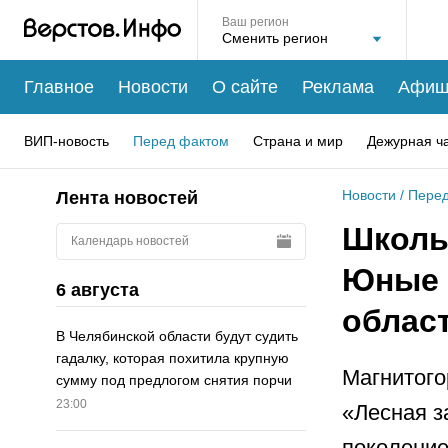
Ваш регион
Главное
Новости
О сайте
Реклама
Афиш
ВИП-новость
Перед фактом
Страна и мир
Дежурная ч
Новости
/
Перед
Лента новостей
Школь
Календарь новостей
Юные 
6 августа
облас
В Челябинской области будут судить
гадалку, которая похитила крупную
Магнитого
сумму под предлогом снятия порчи
23:00
«Лесная з
поколение