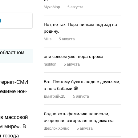
MyxoMop
5 августа
Нет, не так. Пора пинком под зад на
родину.
Mills
5 августа
они совсем уже. пора строже
rashton
5 августа
нтернет-СМИ
Вот. Поэтому бухать надо с друзьями,
а не с бабами 😁
режиме нон-
Дмитрий-ДС
5 августа
Ладно хоть фамилию написали,
тв массовой
очередная загорелая неадекватка
м мире». В
Шерлок Холмс
5 августа
 города