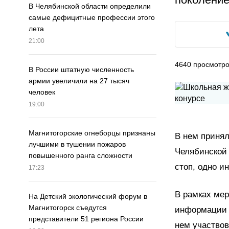
В Челябинской области определили
самые дефицитные профессии этого
лета
21:00
4640
просмотр
В России штатную численность
армии увеличили на 27 тысяч
человек
19:00
Магнитогорские огнеборцы признаны
В нем приня
лучшими в тушении пожаров
Челябинской 
повышенного ранга сложности
стоп, одно и
17:23
В рамках ме
На Детский экологический форум в
Магнитогорск съедутся
информации 
представители 51 региона России
нем участвов