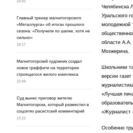
16:50
Челябинска 
Уральского г
Главный тренер магнитогорского
молодежной т
«Металлурга» об итогах прошлого
сезона: «Получили по шапке, хотя не
общественно
сильно»
области А.А.
16:17
Мозжерина.
Магнитогорский художник создал
Школьники та
новое граффити на территории
строящегося жилого комплекса
версии газет
15:49
журналистика
«Лучшая печа
Суд вынес приговор жителю
образователь
Магнитогорска, который разместил в
соцсетях расистский комментарий
«Журналист -
15:22
Особенно тр