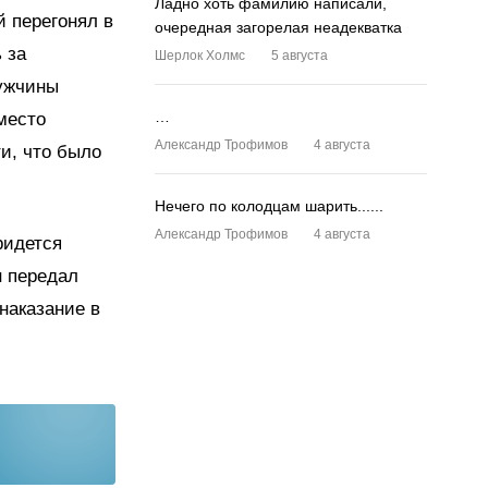
Ладно хоть фамилию написали,
й перегонял в
очередная загорелая неадекватка
 за
Шерлок Холмс
5 августа
мужчины
…
место
Александр Трофимов
4 августа
и, что было
Нечего по колодцам шарить......
Александр Трофимов
4 августа
ридется
н передал
наказание в