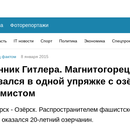
а
Фоторепортажи
асть
IT новости
Спорт
Политика
Экономика
Спецпро
 фактом
8 января 2015
нник Гитлера. Магнитогорец
зался в одной упряжке с о
емистом
рск - Озёрск. Распространителем фашистск
 оказался 20-летний озерчанин.