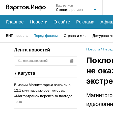
Ваш регион
Главное
Новости
О сайте
Реклама
Афиш
ВИП-новость
Перед фактом
Страна и мир
Дежурная ч
Новости
/
Перед
Лента новостей
Покло
Календарь новостей
не ока
7 августа
экстр
В мэрии Магнитогорска заявили о
12,1 млн пассажиров, которых
Магнитого
«Маггортранс» перевёз за полгода
10:48
идеологии