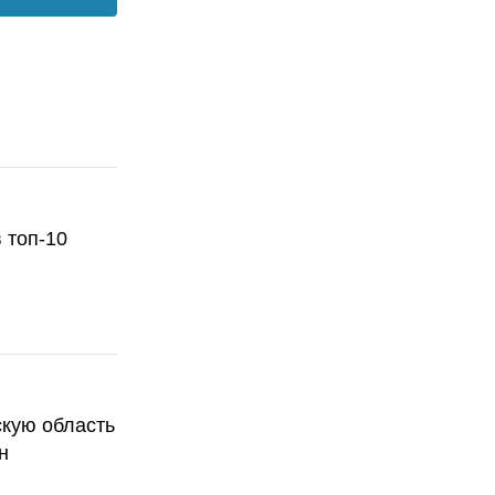
 топ-10
скую область
н