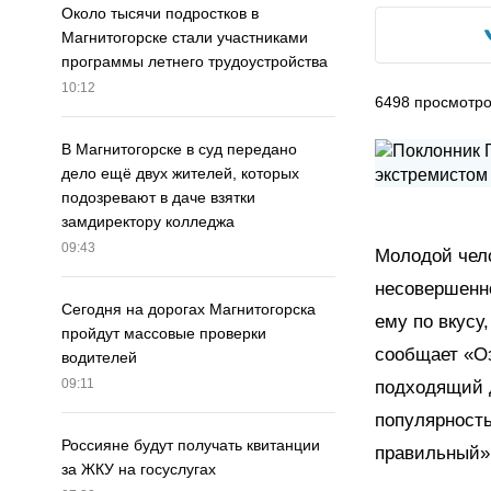
Около тысячи подростков в
Магнитогорске стали участниками
программы летнего трудоустройства
10:12
6498
просмотр
В Магнитогорске в суд передано
дело ещё двух жителей, которых
подозревают в даче взятки
замдиректору колледжа
09:43
Молодой чел
несовершенн
Сегодня на дорогах Магнитогорска
ему по вкусу
пройдут массовые проверки
сообщает «Оз
водителей
09:11
подходящий д
популярность
Россияне будут получать квитанции
правильный»
за ЖКУ на госуслугах