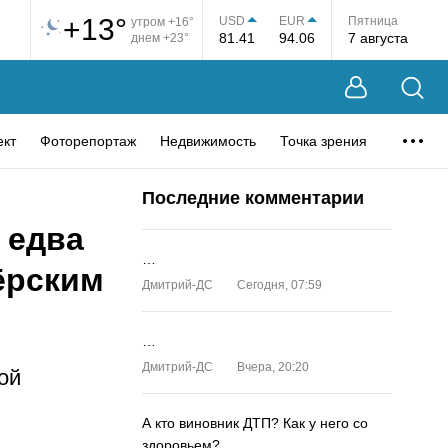
+13°
USD
EUR
Пятница
утром +16°
81.41
94.06
7 августа
днем +23°
ект
Фоторепортаж
Недвижимость
Точка зрения
Последние комментарии
 едва
…
зёрским
Дмитрий-ДС
Сегодня, 07:59
…
Дмитрий-ДС
Вчера, 20:20
ой
А кто виновник ДТП? Как у него со
здоровьем?