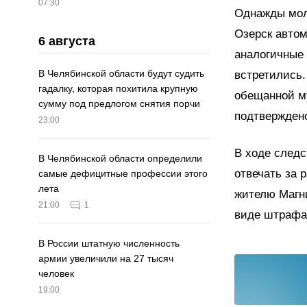
07:30
Однажды моло
Озерск автом
6 августа
аналогичные 
В Челябинской области будут судить
встретились.
гадалку, которая похитила крупную
обещанной м
сумму под предлогом снятия порчи
подтверждено
23:00
В ходе следс
В Челябинской области определили
отвечать за 
самые дефицитные профессии этого
лета
жителю Магни
21:00
1
виде штрафа 
В России штатную численность
армии увеличили на 27 тысяч
человек
19:00