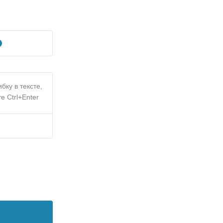
бку в тексте,
е Ctrl+Enter