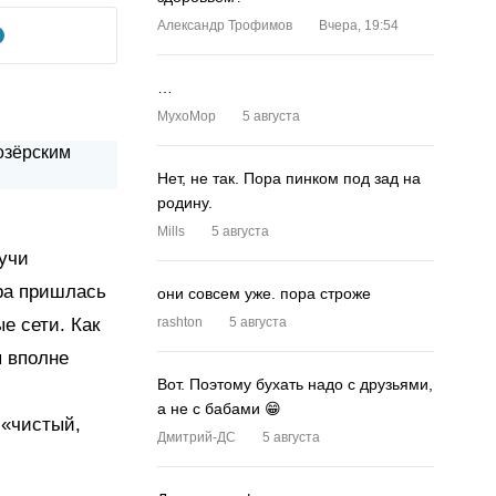
Александр Трофимов
Вчера, 19:54
…
MyxoMop
5 августа
Нет, не так. Пора пинком под зад на
родину.
Mills
5 августа
учи
ра пришлась
они совсем уже. пора строже
е сети. Как
rashton
5 августа
я вполне
Вот. Поэтому бухать надо с друзьями,
а не с бабами 😁
 «чистый,
Дмитрий-ДС
5 августа