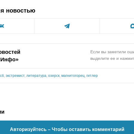
ся новостью
овостей
Если вы заметили оши
выделите ее и нажмит
.Инфо»
сб
,
экстремист
,
литература
,
озерск
,
магнитогорец
,
гитлер
ии
Авторизуйтесь
– Чтобы оставить комментарий