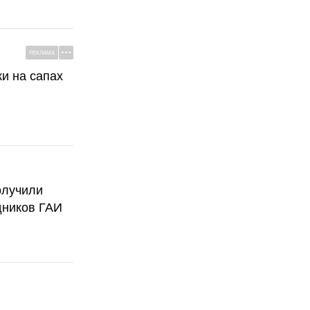
РЕКЛАМА
ки на сапах
олучили
дников ГАИ