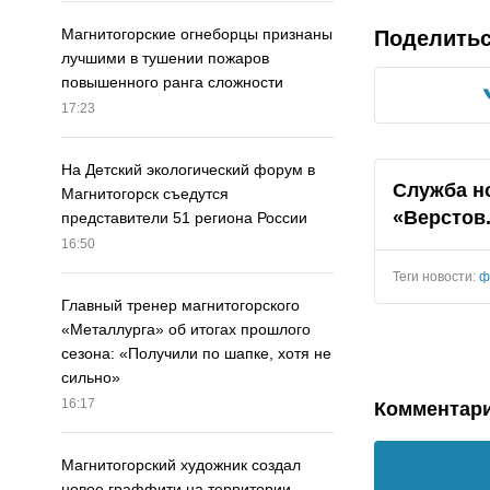
Магнитогорские огнеборцы признаны
Поделить
лучшими в тушении пожаров
повышенного ранга сложности
17:23
На Детский экологический форум в
Cлужба н
Магнитогорск съедутся
«Верстов
представители 51 региона России
16:50
Теги новости:
ф
Главный тренер магнитогорского
«Металлурга» об итогах прошлого
сезона: «Получили по шапке, хотя не
сильно»
16:17
Комментар
Магнитогорский художник создал
новое граффити на территории