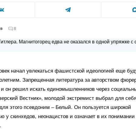
ов
8
овек начал увлекаться фашистской идеологией еще буд
олетним. Запрещенная литература за авторством фюре
, и он решил искать единомышленников через социальны
ерский Вестник», молодой экстремист выбрал для себ
ля этого псевдоним – Белый. Он пользуется широкой
ю у скинхедов, неонацистов и означает в их понимании
.