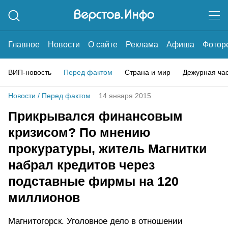
Главное
Новости
О сайте
Реклама
Афиша
Фотор
ВИП-новость
Перед фактом
Страна и мир
Дежурная ча
Новости
/
Перед фактом
14 января 2015
Прикрывался финансовым
кризисом? По мнению
прокуратуры, житель Магнитки
набрал кредитов через
подставные фирмы на 120
миллионов
Магнитогорск. Уголовное дело в отношении