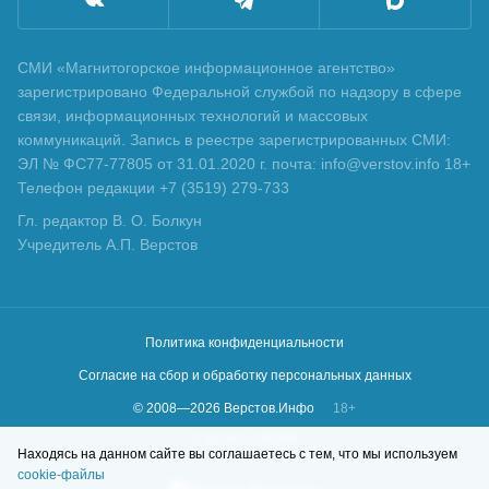
СМИ «Магнитогорское информационное агентство»
зарегистрировано Федеральной службой по надзору в сфере
связи, информационных технологий и массовых
коммуникаций. Запись в реестре зарегистрированных СМИ:
ЭЛ № ФС77-77805 от 31.01.2020 г. почта: info@verstov.info 18+
Телефон редакции +7 (3519) 279-733
Гл. редактор В. О. Болкун
Учредитель А.П. Верстов
Политика конфиденциальности
Согласие на сбор и обработку персональных данных
© 2008—
2026
Верстов.Инфо
18+
Сделано в
KLBR
Находясь на данном сайте вы соглашаетесь с тем, что мы используем
cookie-файлы