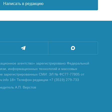
Написать в редакцию
ционное агентство» зарегистрировано Федеральной
вязи, информационных технологий и массовых
тре зарегистрированных СМИ: ЭЛ № ФС77-77805 от
tov.info 18+ Телефон редакции +7 (3519) 279-733
редитель А.П. Верстов