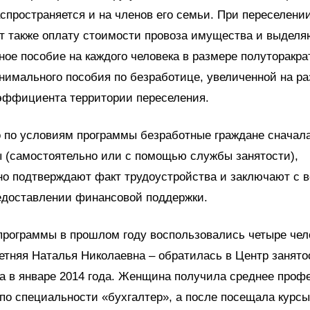
спространяется и на членов его семьи. При переселени
т также оплату стоимости провоза имущества и выделя
ое пособие на каждого человека в размере полуторакра
имального пособия по безработице, увеличенной на р
оэффициента территории переселения.
 по условиям программы безработные граждане сначал
 (самостоятельно или с помощью службы занятости),
но подтверждают факт трудоустройства и заключают с 
едоставлении финансовой поддержки.
программы в прошлом году воспользовались четыре чел
летняя Наталья Николаевна – обратилась в Центр занято
а в январе 2014 года. Женщина получила среднее проф
по специальности «бухгалтер», а после посещала курсы