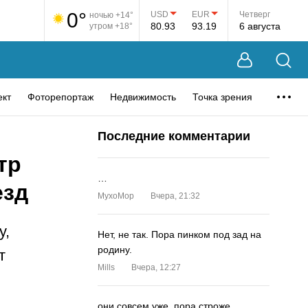
0°
USD
EUR
Четверг
ночью +14°
80.93
93.19
6 августа
утром +18°
ект
Фоторепортаж
Недвижимость
Точка зрения
Последние комментарии
тр
…
езд
MyxoMop
Вчера, 21:32
у,
Нет, не так. Пора пинком под зад на
родину.
т
Mills
Вчера, 12:27
они совсем уже. пора строже