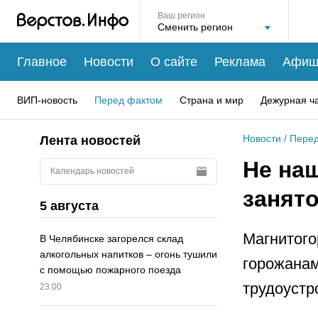
Ваш регион
Главное
Новости
О сайте
Реклама
Афиш
ВИП-новость
Перед фактом
Страна и мир
Дежурная ч
Новости
/
Перед
Лента новостей
Не на
Календарь новостей
занято
5 августа
Магнитого
В Челябинске загорелся склад
алкогольных напитков – огонь тушили
горожанам
с помощью пожарного поезда
трудоустр
23:00