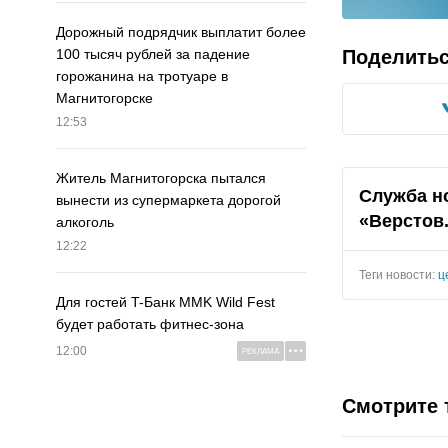
Дорожный подрядчик выплатит более
Поделить
100 тысяч рублей за падение
горожанина на тротуаре в
Магнитогорске
12:53
Житель Магнитогорска пытался
Служба н
вынести из супермаркета дорогой
«Верстов
алкоголь
12:22
Теги новости:
ц
Для гостей T-Банк MMK Wild Fest
будет работать фитнес-зона
12:00
РЕКЛАМА
Смотрите 