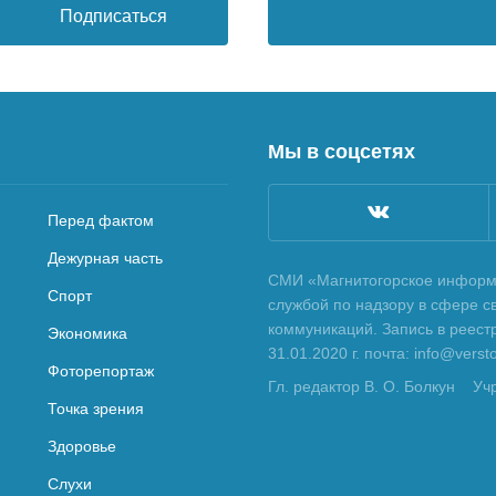
Подписаться
Мы в соцсетях
Перед фактом
Дежурная часть
СМИ «Магнитогорское информа
Спорт
службой по надзору в сфере с
коммуникаций. Запись в реес
Экономика
31.01.2020 г. почта: info@vers
Фоторепортаж
Гл. редактор В. О. Болкун
Уч
Точка зрения
Здоровье
Слухи