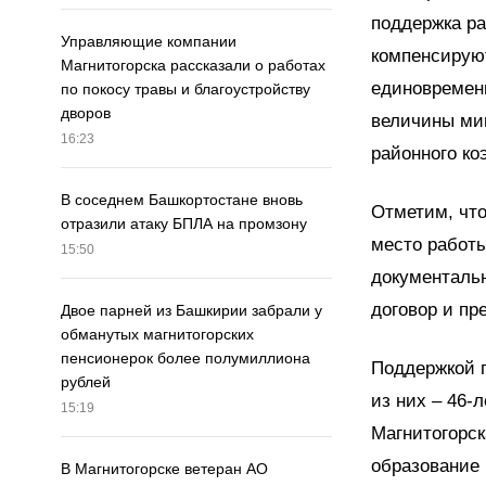
поддержка ра
Управляющие компании
компенсирую
Магнитогорска рассказали о работах
единовременн
по покосу травы и благоустройству
дворов
величины мин
16:23
районного к
В соседнем Башкортостане вновь
Отметим, что
отразили атаку БПЛА на промзону
место работы
15:50
документаль
договор и пр
Двое парней из Башкирии забрали у
обманутых магнитогорских
пенсионерок более полумиллиона
Поддержкой 
рублей
из них – 46-
15:19
Магнитогорск
образование 
В Магнитогорске ветеран АО