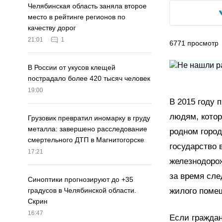
Челябинская область заняла второе
место в рейтинге регионов по
качеству дорог
21:01
1
6771
просмотр
В России от укусов клещей
пострадало более 420 тысяч человек
19:00
В 2015 году 
людям, котор
Грузовик превратил иномарку в груду
металла: завершено расследование
родном город
смертельного ДТП в Магнитогорске
государство 
17:21
железнодоро
за время сле
Синоптики прогнозируют до +35
жилого поме
градусов в Челябинской области.
Скрин
16:47
Если граждан