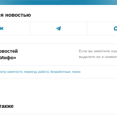
ся новостью
овостей
Если вы заметили оши
выделите ее и нажмит
.Инфо»
ентр занятости
,
переезд
,
работа
,
безработные
,
поиск
также