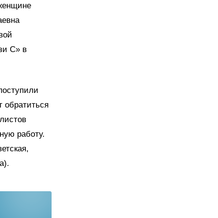
 женщине
аевна
вой
зи С» в
 поступили
т обратиться
алистов
ную работу.
етская,
а).