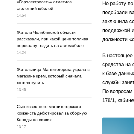
«Горэлектросеть» отметила
Но работу по
столетний юбилей
подобрали ва
14:54
заключила со
поддержкой и
Жители Челябинской области
должности «с
рассказали, при какой цене топлива
перестанут ездить на автомобиле
14:24
В настоящее 
средства на
Жительница Магнитогорска украла в
к базе данны
магазине крем, который сначала
службы занят
хотела купить
13:45
По вопросам 
178/1, кабин
Сын известного магнитогорского
хоккеиста дебютировал за сборную
Канады по хоккею
13:17