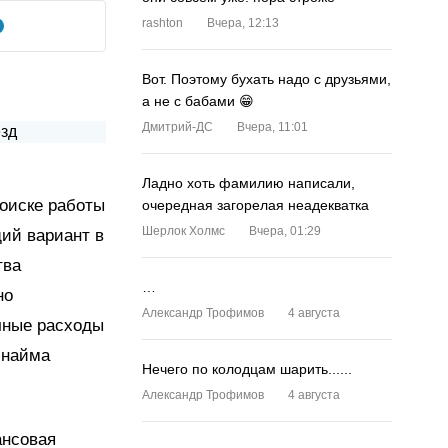
rashton
Вчера, 12:13
Вот. Поэтому бухать надо с друзьями,
а не с бабами 😁
Дмитрий-ДС
Вчера, 11:01
Ладно хоть фамилию написали,
поиске работы
очередная загорелая неадекватка
Шерлок Холмс
Вчера, 01:29
ий вариант в
тва
…
но
Александр Трофимов
4 августа
чные расходы
 найма
Нечего по колодцам шарить......
Александр Трофимов
4 августа
ансовая