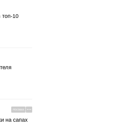
 топ-10
ателя
РЕКЛАМА
ки на сапах