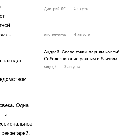
…
и
Дмитрий-ДС
4 августа
ют
тной
…
азмер
andreevaivsv
4 августа
Андрей, Слава таким парням как ты!
Соболезнование родным и близким.
а находят
serjeg3
3 августа
ведомством
овека. Одна
сти
ессиональное
 секретарей.