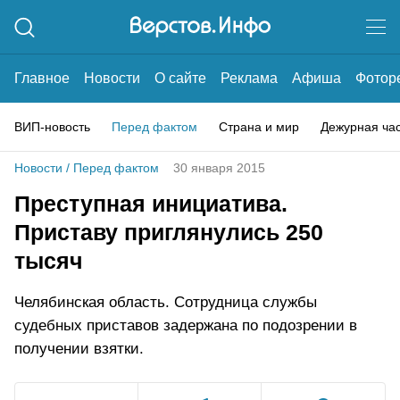
Главное
Новости
О сайте
Реклама
Афиша
Фотор
ВИП-новость
Перед фактом
Страна и мир
Дежурная ча
Новости
/
Перед фактом
30 января 2015
Преступная инициатива.
Приставу приглянулись 250
тысяч
Челябинская область. Сотрудница службы
судебных приставов задержана по подозрении в
получении взятки.