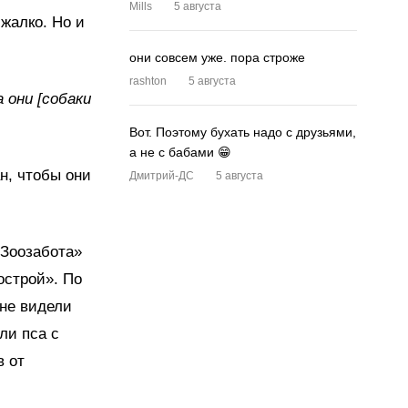
Mills
5 августа
жалко. Но и
они совсем уже. пора строже
rashton
5 августа
 они [собаки
Вот. Поэтому бухать надо с друзьями,
а не с бабами 😁
н, чтобы они
Дмитрий-ДС
5 августа
«Зоозабота»
острой». По
 не видели
ли пса с
в от