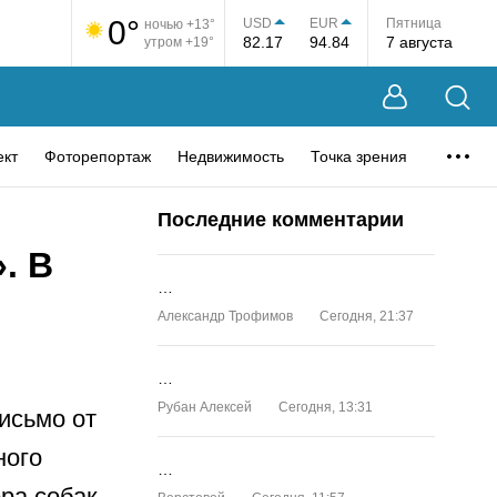
0°
USD
EUR
Пятница
ночью +13°
82.17
94.84
7 августа
утром +19°
ект
Фоторепортаж
Недвижимость
Точка зрения
Последние комментарии
. В
…
Александр Трофимов
Сегодня, 21:37
…
Рубан Алексей
Сегодня, 13:31
исьмо от
ного
…
ра собак.