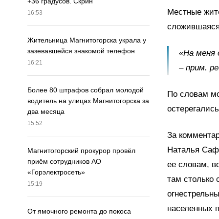
+36 градусов. Скрин
Местные жите
16:53
сложившаяся 
Жительница Магнитогорска украла у
зазевавшейся знакомой телефон
«На меня 
16:21
– прим. ре
Более 80 штрафов собрал молодой
По словам мо
водитель на улицах Магнитогорска за
остерегались
два месяца
15:52
За коммента
Наталья Сафо
Магнитогорский прокурор провёл
приём сотрудников АО
ее словам, в
«Горэлектросеть»
там столько 
15:19
огнестрельны
населенных п
От ямочного ремонта до покоса