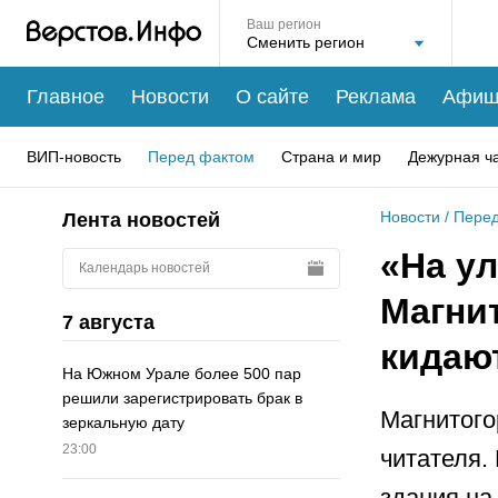
Ваш регион
Главное
Новости
О сайте
Реклама
Афиш
ВИП-новость
Перед фактом
Страна и мир
Дежурная ч
Новости
/
Перед
Лента новостей
«На у
Календарь новостей
Магни
7 августа
кидаю
На Южном Урале более 500 пар
решили зарегистрировать брак в
Магнитого
зеркальную дату
23:00
читателя.
здания на