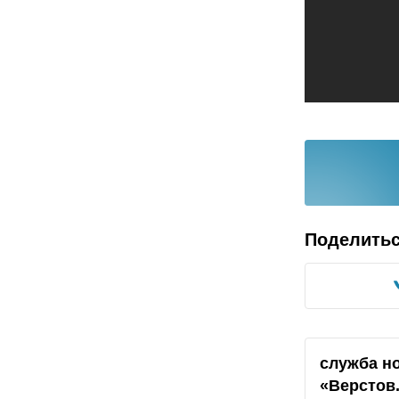
Поделить
служба н
«Верстов