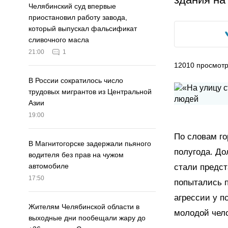
Челябинский суд впервые
приостановил работу завода,
который выпускал фальсификат
сливочного масла
21:00
1
12010
просмот
В России сократилось число
трудовых мигрантов из Центральной
Азии
19:00
По словам го
В Магнитогорске задержали пьяного
полугода. До
водителя без прав на чужом
автомобиле
стали предст
17:50
попытались п
агрессии у п
Жителям Челябинской области в
молодой чело
выходные дни пообещали жару до