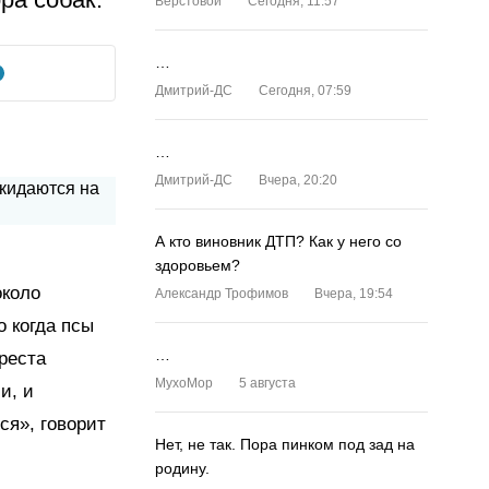
Верстовой
Сегодня, 11:57
…
Дмитрий-ДС
Сегодня, 07:59
…
Дмитрий-ДС
Вчера, 20:20
А кто виновник ДТП? Как у него со
здоровьем?
около
Александр Трофимов
Вчера, 19:54
 когда псы
…
реста
MyxoMop
5 августа
и, и
ся», говорит
Нет, не так. Пора пинком под зад на
родину.