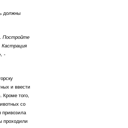
ть должны
о. Постройте
. Кастрация
, -
горску
ных и ввести
 Кроме того,
животных со
я привозила
бы проходили