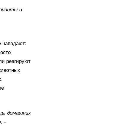
привиты и
е нападают:
росто
или реагируют
животных
х,
ые
ьцы домашних
, -