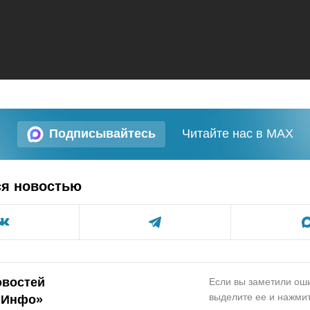
Подписывайтесь
Читайте нас в MAX
ся новостью
овостей
Если вы заметили оши
выделите ее и нажмит
.Инфо»