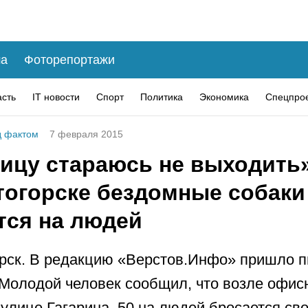
а
Фоторепортажи
асть
IT новости
Спорт
Политика
Экономика
Спецпро
 фактом
7 февраля 2015
лицу стараюсь не выходить»
тогорске бездомные собаки
тся на людей
рск. В редакцию «Верстов.Инфо» пришло п
 Молодой человек сообщил, что возле офис
 улице Гагарина, 50 на людей бросается сво