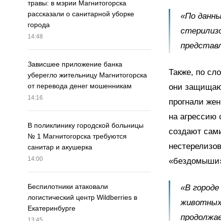
травы: в мэрии Магнитогорска
рассказали о санитарной уборке
«По данны
города
стерилизо
14:48
представл
Зависшее приложение банка
Также, по сл
уберегло жительницу Магнитогорска
от перевода денег мошенникам
они защищают
14:16
прогнали жен
на агрессию 
В поликлинику городской больницы
создают сами
№ 1 Магнитогорска требуются
нестерелизов
санитар и акушерка
14:00
«бездомыши
Беспилотники атаковали
«В городе
логистический центр Wildberries в
животных
Екатеринбурге
продолжа
13:45