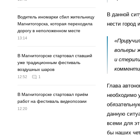
В данной сит
Водитель иномарки сбил жительницу
нести город 
Магнитогорска, которая переходила
дорогу в неположенном месте
13:14
«Приручил
вольеры 
В Магнитогорске стартовал ставший
и стерили
уже традиционным фестиваль
комменти
воздушных шаров
12:52
1
Глава автоно
В Магнитогорске стартовал приём
необходимо 
работ на фестиваль видеопоэзии
обязательную
12:20
данную ситуа
всеми для эт
бы наших чет