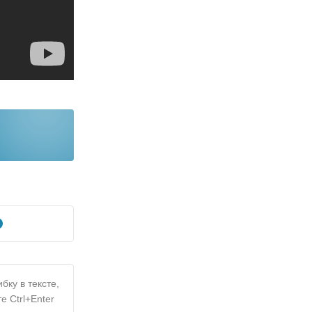
бку в тексте,
е Ctrl+Enter