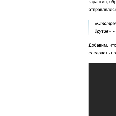
карантин, об
отправлялись
«Отстрел
другие», 
Добавим, что
следовать пр