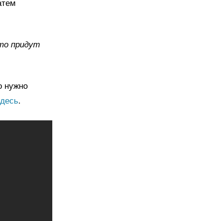
атем
то придут
о нужно
здесь
.