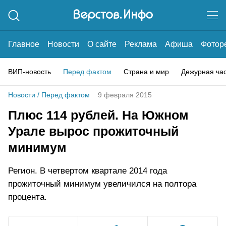
Главное
Новости
О сайте
Реклама
Афиша
Фотор
ВИП-новость
Перед фактом
Страна и мир
Дежурная ча
Новости
/
Перед фактом
9 февраля 2015
Плюс 114 рублей. На Южном
Урале вырос прожиточный
минимум
Регион. В четвертом квартале 2014 года
прожиточный минимум увеличился на полтора
процента.