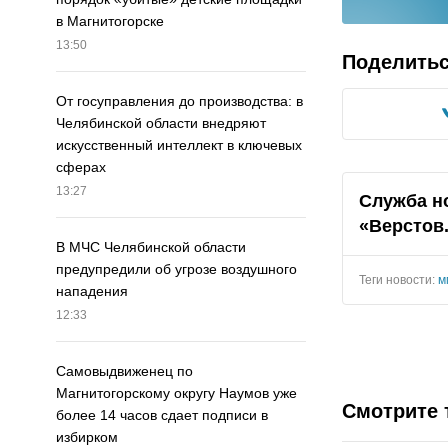
в Магнитогорске
13:50
Поделить
От госуправления до производства: в
Челябинской области внедряют
искусственный интеллект в ключевых
сферах
13:27
Служба н
«Верстов
В МЧС Челябинской области
предупредили об угрозе воздушного
Теги новости:
м
нападения
12:33
Самовыдвиженец по
Магнитогорскому округу Наумов уже
Смотрите 
более 14 часов сдает подписи в
избирком