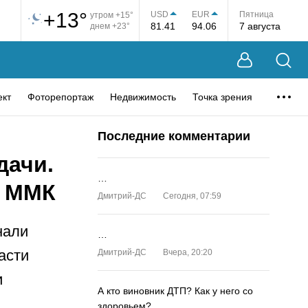
+13°
USD
EUR
Пятница
утром +15°
81.41
94.06
7 августа
днем +23°
ект
Фоторепортаж
Недвижимость
Точка зрения
Последние комментарии
дачи.
…
а ММК
Дмитрий-ДС
Сегодня, 07:59
нали
…
асти
Дмитрий-ДС
Вчера, 20:20
и
А кто виновник ДТП? Как у него со
здоровьем?