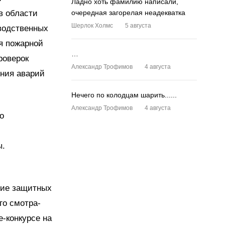
Ладно хоть фамилию написали,
в области
очередная загорелая неадекватка
Шерлок Холмс
5 августа
водственных
я пожарной
…
роверок
Александр Трофимов
4 августа
ения аварий
Нечего по колодцам шарить......
Александр Трофимов
4 августа
о
ы.
ние защитных
го смотра-
е-конкурсе на