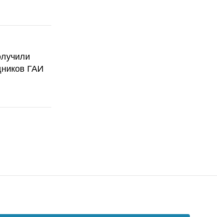
олучили
дников ГАИ