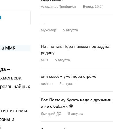
Александр Трофимов
Вчера, 19:54
…
MyxoMop
5 августа
Нет, не так. Пора пинком под зад на
родину.
Mills
5 августа
да –
они совсем уже. пора строже
ахметьева
rashton
5 августа
 чрезвычайных
Вот. Поэтому бухать надо с друзьями,
а не с бабами 😁
сти системы
Дмитрий-ДС
5 августа
роны и
й