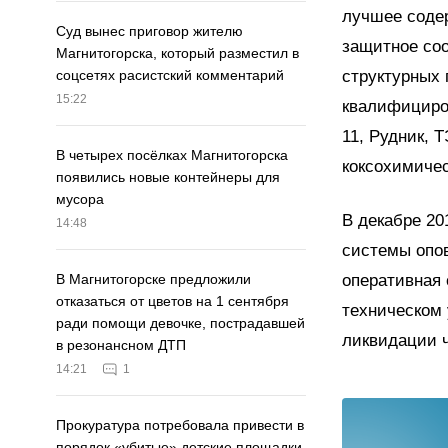
лучшее содер
Суд вынес приговор жителю
защитное со
Магнитогорска, который разместил в
структурных
соцсетях расистский комментарий
15:22
квалифициро
11, Рудник, 
В четырех посёлках Магнитогорска
коксохимиче
появились новые контейнеры для
мусора
В декабре 20
14:48
системы опо
оперативная 
В Магнитогорске предложили
отказаться от цветов на 1 сентября
техническом 
ради помощи девочке, пострадавшей
ликвидации 
в резонансном ДТП
14:21
1
Прокуратура потребовала привести в
порядок «убитые» детские площадки