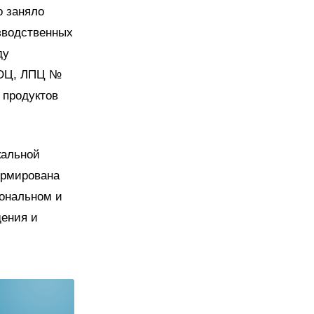
о заняло
зводственных
ду
ДОЦ, ЛПЦ №
 продуктов
кальной
ормирована
иональном и
дения и