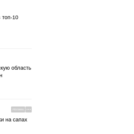
 топ-10
скую область
н
РЕКЛАМА
ки на сапах