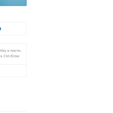
бку в тексте,
е Ctrl+Enter