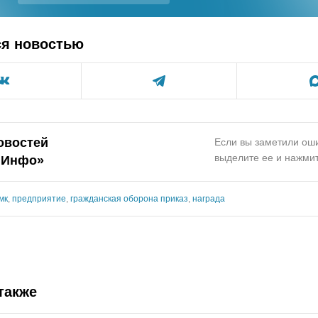
ся новостью
овостей
Если вы заметили оши
выделите ее и нажмит
.Инфо»
мк
,
предприятие
,
гражданская оборона приказ
,
награда
также