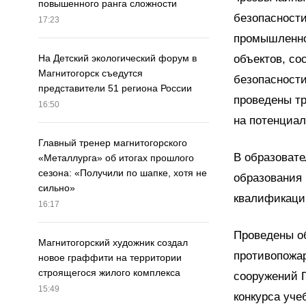
повышенного ранга сложности
безопасност
17:23
промышленно
объектов, со
На Детский экологический форум в
Магнитогорск съедутся
безопасност
представители 51 региона России
проведены тр
16:50
на потенциал
Главный тренер магнитогорского
В образоват
«Металлурга» об итогах прошлого
сезона: «Получили по шапке, хотя не
образования 
сильно»
квалификацию
16:17
Проведены о
Магнитогорский художник создал
противопожа
новое граффити на территории
строящегося жилого комплекса
сооружений Г
15:49
конкурса уче