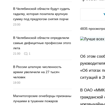
В Челябинской области будут судить
гадалку, которая похитила крупную
сумму под предлогом снятия порчи
23:00
4835
просмотр
В Челябинской области определили
самые дефицитные профессии этого
лета
21:00
1
Об этом сооб
руководителя
В России штатную численность
«Об итогах п
армии увеличили на 27 тысяч
ситуаций в 2
человек
19:00
В ОАО «ММК»
Магнитогорские огнеборцы признаны
гражданской 
лучшими в тушении пожаров
чрезвычайны