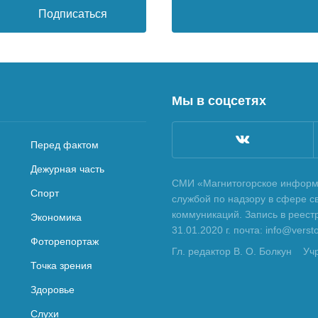
Подписаться
Мы в соцсетях
Перед фактом
Дежурная часть
СМИ «Магнитогорское информа
Спорт
службой по надзору в сфере с
коммуникаций. Запись в реес
Экономика
31.01.2020 г. почта: info@vers
Фоторепортаж
Гл. редактор В. О. Болкун
Уч
Точка зрения
Здоровье
Слухи