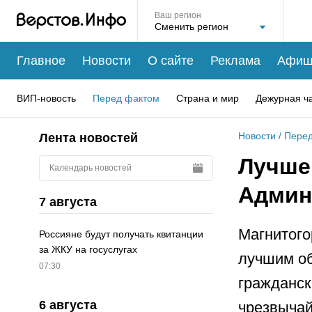
Ваш регион
Главное
Новости
О сайте
Реклама
Афиш
ВИП-новость
Перед фактом
Страна и мир
Дежурная ч
Новости
/
Перед
Лента новостей
Лучше
Календарь новостей
Админ
7 августа
Магнитого
Россияне будут получать квитанции
за ЖКУ на госуслугах
лучшим об
07:30
гражданск
6 августа
чрезвычай