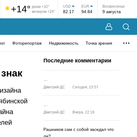
+14°
USD
EUR
Воскресенье
днем +32°
82.17
94.84
9 августа
вечером +26°
ект
Фоторепортаж
Недвижимость
Точка зрения
Последние комментарии
 знак
…
Дмитрий-ДС
Сегодня, 15:57
дизайна
ябинской
…
айна
Дмитрий-ДС
Вчера, 22:18
елей
Рашников сам с собой заседал что
е
ли?