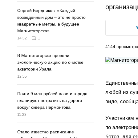
организац
Сергей Бердников: «Каждый
возведённый дом – это не просто
квадратные метры, а будущее
Магнитогорска»
14:32
1
4144
просмотр
В Магнитогорске провели
экологическую акцию по очистке
акватории Урала
12:55
Единственным
любой из су
Почти 9 млн рублей власти города
планируют потратить на дороги
виде, сообщ
вокруг сквера Лермонтова
11:23
Участникам н
по электронн
Стало известно расписание
ботов, для е