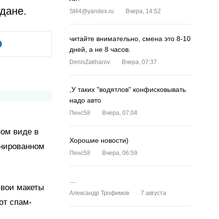
дане.
St44@yandex.ru
Вчера, 14:52
читайте внимательно, смена это 8-10
дней, а не 8 часов.
DenisZakharov
Вчера, 07:37
,У таких "водятлов" конфисковывать
надо авто
Пенс58
Вчера, 07:04
ом виде в
Хорошие новости)
анированном
Пенс58
Вчера, 06:59
…
свои макеты
Александр Трофимов
7 августа
от спам-