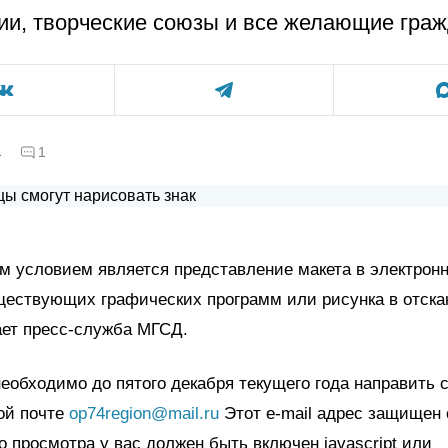
ии, творческие союзы и все желающие граж
а
1
 условием является представление макета в электронн
ществующих графических программ или рисунка в отск
ает пресс-служба МГСД.
еобходимо до пятого декабря текущего года направить 
ой почте
op74region@mail.ru
Этот e-mail адрес защищен 
го просмотра у вас должен быть включен javascript или