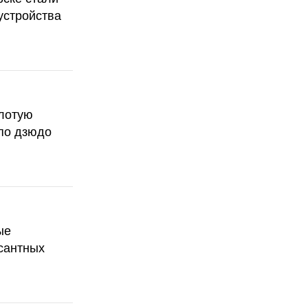
устройства
олотую
по дзюдо
ые
сантных