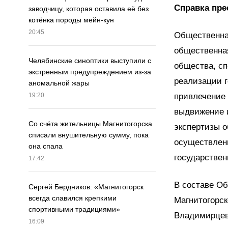
Справка пре
заводчицу, которая оставила её без
котёнка породы мейн-кун
20:45
Общественна
общественная
Челябинские синоптики выступили с
общества, сп
экстренным предупреждением из-за
реализации г
аномальной жары
привлечение 
19:20
выдвижение 
Со счёта жительницы Магнитогорска
экспертизы 
списали внушительную сумму, пока
осуществлени
она спала
государствен
17:42
В составе О
Сергей Бердников: «Магнитогорск
всегда славился крепкими
Магнитогорск
спортивными традициями»
Владимирцев
16:09