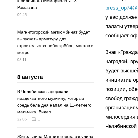
юбилейного Мемориала И. Х.
press_op74@m
Ромазана
09:45
у вас должен
палаты утвер
Магнитогорский меткомбинат будет
сообщает оф
выпускать арматуру для
строительства небоскрёбов, мостов и
Знак «Гражда
метро
08:11
наградой, вр
будет высшей
8 августа
инициатив ор
позиции, обе
В Челябинске задержали
свобод гражд
неадекватного мужчину, который
средь бела дня напал на 11-летнего
организациям
мальчика. Видео
милосердия и
22:05
1
Челябинской 
Жительница Магнитогорска засудила