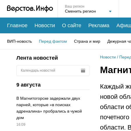
Ваш регион
Главное
Новости
О сайте
Реклама
Афиш
ВИП-новость
Перед фактом
Страна и мир
Дежурная ч
Новости
/
Перед
Лента новостей
Магни
Календарь новостей
9 августа
Каждый жи
новой обл
В Магнитогорске задержали двух
парней, которые «в поисках
области о
адреналина» пробрались в чужой
почетного
дом
16:09
области. 