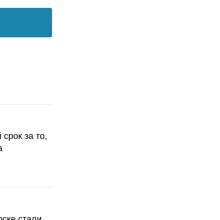
срок за то,
а
рске стали