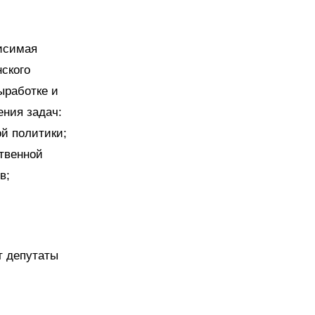
исимая
ского
ыработке и
ения задач:
й политики;
твенной
в;
т депутаты