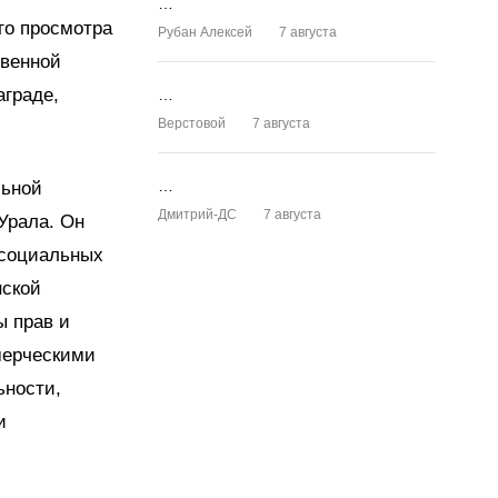
…
его просмотра
Рубан Алексей
7 августа
твенной
аграде,
…
Верстовой
7 августа
…
льной
Дмитрий-ДС
7 августа
Урала. Он
 социальных
нской
ы прав и
мерческими
ьности,
и