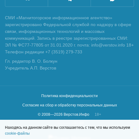
СМИ «Магнитогорское информационное агентство»
зарегистрировано Федеральной службой по надзору в сфере
связи, информационных технологий и массовых
коммуникаций. Запись в реестре зарегистрированных СМИ:
ЭЛ № ФС77-77805 от 31.01.2020 г. почта: info@verstov.info 18+
Телефон редакции +7 (3519) 279-733
Гл. редактор В. О. Болкун
Учредитель А.П. Верстов
Политика конфиденциальности
Согласие на сбор и обработку персональных данных
© 2008—
2026
Верстов.Инфо
18+
Сделано в
KLBR
Находясь на данном сайте вы соглашаетесь с тем, что мы используем
cookie-файлы