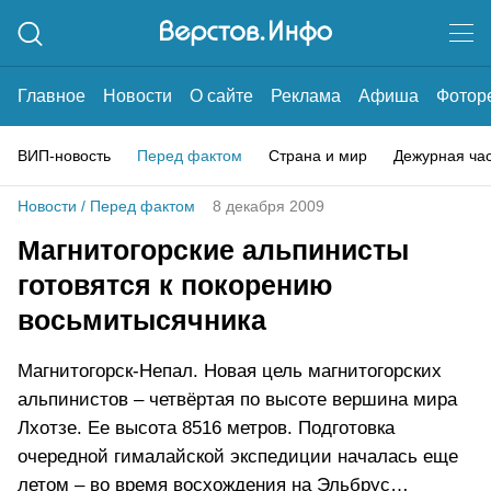
Главное
Новости
О сайте
Реклама
Афиша
Фотор
ВИП-новость
Перед фактом
Страна и мир
Дежурная ча
Новости
/
Перед фактом
8 декабря 2009
Магнитогорские альпинисты
готовятся к покорению
восьмитысячника
Магнитогорск-Непал. Новая цель магнитогорских
альпинистов – четвёртая по высоте вершина мира
Лхотзе. Ее высота 8516 метров. Подготовка
очередной гималайской экспедиции началась еще
летом – во время восхождения на Эльбрус…