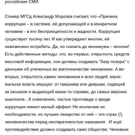
российские СМИ.
Спикер МГСд Александр Морозов считает, что «Причина
коррупции – в системе, её допускающей и в конкретном
человеке - в его беспринципности и жадности. Коррупция
существует тысячу лет. И как утверждают многие, её
невозможно истребить. Да, но снизить до минимума – вполне!
Есть действенные методы: это, во-первых, открытость средств
массовой информации, они должны создавать "базу позора" с
данными об уличенных во взяточничестве чиновниках. А во-
вторых, открытость самих чиновников и всех людей, мало-
мальски власть имущих: от гаишника или девушки, сидящей
за окошком и выдающей какие-то справки, до самых верхних
эшелонов…К сожалению, частые проповеди о вреде
коррупции имеют малый эффект. Не исключаю их
необходимости, но лучшее лекарство от неё – это страх (!)
чиновничества перед неотвратимостью наказания. И ещё:
противодействие должно создавать само общество. Чиновник