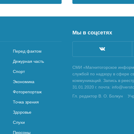
Мы в соцсетях
Перед фактом
Дежурная часть
СМИ «Магнитогорское информа
Спорт
службой по надзору в сфере с
коммуникаций. Запись в реес
Экономика
31.01.2020 г. почта: info@vers
Фоторепортаж
Гл. редактор В. О. Болкун
Уч
Точка зрения
Здоровье
Слухи
Персоны