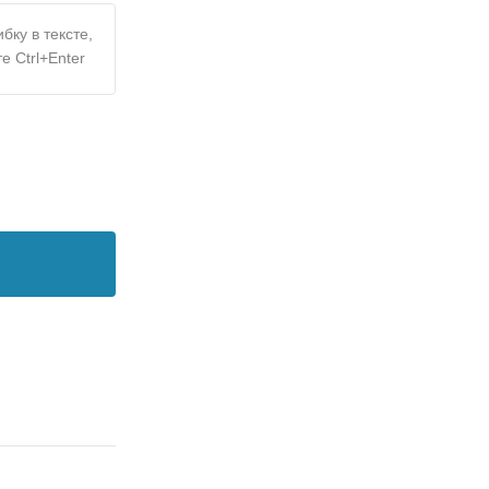
бку в тексте,
е Ctrl+Enter