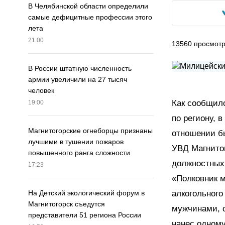
В Челябинской области определили
самые дефицитные профессии этого
лета
21:00
13560
просмот
В России штатную численность
армии увеличили на 27 тысяч
человек
Как сообщило
19:00
по региону, 
Магнитогорские огнеборцы признаны
отношении б
лучшими в тушении пожаров
УВД Магнито
повышенного ранга сложности
должностных 
17:23
«Полковник м
алкогольного
На Детский экологический форум в
Магнитогорск съедутся
мужчинами, о
представители 51 региона России
нанес одному