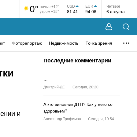
0°
USD
EUR
Четверг
ночью +12°
81.41
94.06
6 августа
утром +15°
ект
Фоторепортаж
Недвижимость
Точка зрения
Последние комментарии
тки
…
Дмитрий-ДС
Сегодня, 20:20
А кто виновник ДТП? Как у него со
здоровьем?
иении и
Александр Трофимов
Сегодня, 19:54
…