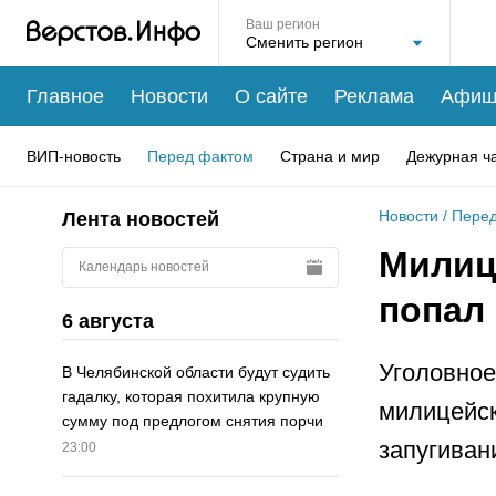
Ваш регион
Главное
Новости
О сайте
Реклама
Афиш
ВИП-новость
Перед фактом
Страна и мир
Дежурная ч
Новости
/
Перед
Лента новостей
Милиц
Календарь новостей
попал 
6 августа
Уголовное
В Челябинской области будут судить
гадалку, которая похитила крупную
милицейск
сумму под предлогом снятия порчи
запугиван
23:00