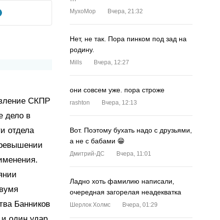
MyxoMop
Вчера, 21:32
Нет, не так. Пора пинком под зад на
родину.
Mills
Вчера, 12:27
они совсем уже. пора строже
авление СКПР
rashton
Вчера, 12:13
е дело в
и отдела
Вот. Поэтому бухать надо с друзьями,
а не с бабами 😁
превышении
Дмитрий-ДС
Вчера, 11:01
именения.
янии
Ладно хоть фамилию написали,
двумя
очередная загорелая неадекватка
тва Банников
Шерлок Холмс
Вчера, 01:29
 и один удар