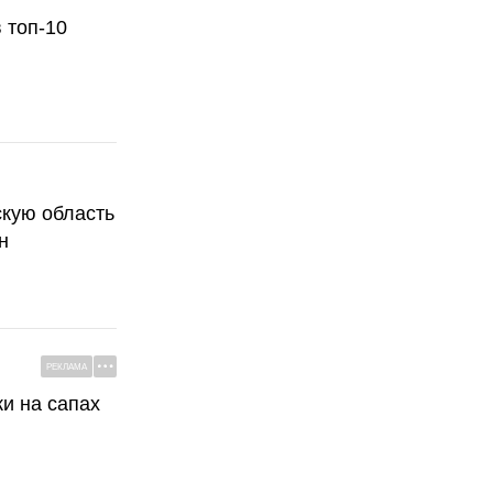
 топ-10
скую область
н
РЕКЛАМА
ки на сапах