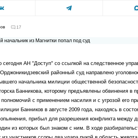
ров
17
 сегодня АН "Доступ" со ссылкой на следственное упр
в Орджоникидзевский районный суд направлено уголовно
ывшего начальника милиции общественной безопасност
горска Банникова, которому предъявлены обвинения в 
полномочий с применением насилия и с угрозой его пр
илиции Банников в августе 2009 года, находясь в состо
 опьянения, прибыл для разрешения конфликта между 
дин из которых был знаком с ним. В ходе разбирательс
 из участников ссоры два удара рукой в область живота