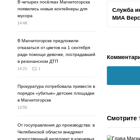
В четырех посёлках Магнитогорска
появились новые контейнеры для
Служба и
мусора
МИА
Вер
14:48
В Магнитогорске предложили
отказаться от цветов на 1 сентября
ради помощи девочке, пострадавшей
Комментар
в резонансном ДТП
14:21
1
Прокуратура потребовала привести в
порядок «убитые» детские площадки
в Магнитогорске
13:50
Смотрите 
От госуправления до производства: в
Челябинской области внедряют
искусственный интеллект в ключевых