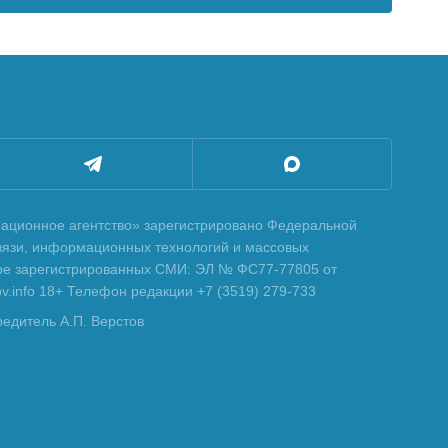
ционное агентство» зарегистрировано Федеральной
вязи, информационных технологий и массовых
тре зарегистрированных СМИ: ЭЛ № ФС77-77805 от
tov.info 18+ Телефон редакции +7 (3519) 279-733
редитель А.П. Верстов