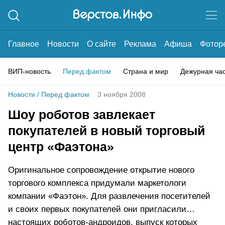
Главное
Новости
О сайте
Реклама
Афиша
Фотор
ВИП-новость
Перед фактом
Страна и мир
Дежурная ча
Новости
/
Перед фактом
3 ноября 2008
Шоу роботов завлекает
покупателей в новый торговый
центр «Фаэтона»
Оригинальное сопровождение открытие нового
торгового комплекса придумали маркетологи
компании «Фаэтон». Для развлечения посетителей
и своих первых покупателей они пригласили…
настоящих роботов-андроидов, выпуск которых