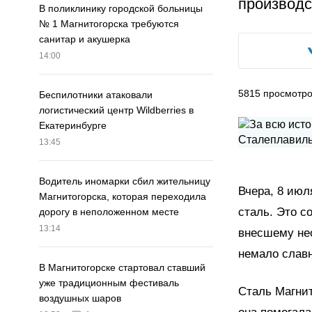
производс
В поликлинику городской больницы
№ 1 Магнитогорска требуются
санитар и акушерка
14:00
5815
просмотр
Беспилотники атаковали
логистический центр Wildberries в
Екатеринбурге
13:45
Водитель иномарки сбил жительницу
Вчера, 8 июл
Магнитогорска, которая переходила
сталь. Это 
дорогу в неположенном месте
13:14
внесшему не
немало славн
В Магнитогорске стартовал ставший
уже традиционным фестиваль
Сталь Магнит
воздушных шаров