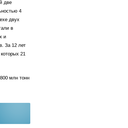
й две
ьностью 4
цехе двух
тали в
х и
. За 12 лет
 которых 21
800 млн тонн