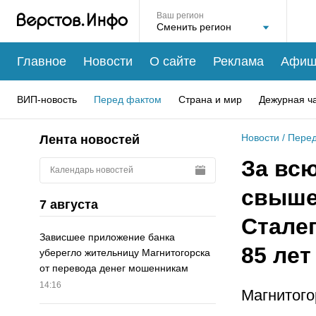
Ваш регион
Главное
Новости
О сайте
Реклама
Афиш
ВИП-новость
Перед фактом
Страна и мир
Дежурная ч
Новости
/
Перед
Лента новостей
За вс
Календарь новостей
свыше 
7 августа
Стале
Зависшее приложение банка
85 лет
уберегло жительницу Магнитогорска
от перевода денег мошенникам
14:16
Магнитого