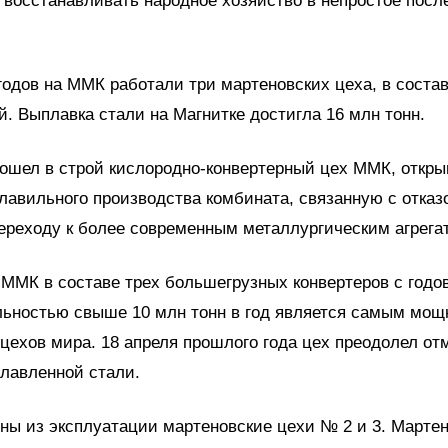
 восстанавливать народное хозяйство в непростое посл
 годов на ММК работали три мартеновских цеха, в соста
й. Выплавка стали на Магнитке достигла 16 млн тонн.
вошел в строй кислородно-конвертерный цех ММК, откр
лавильного производства комбината, связанную с отказ
ереходу к более современным металлургическим агрега
ММК в составе трех большегрузных конвертеров с годо
льностью свыше 10 млн тонн в год является самым мо
цехов мира. 18 апреля прошлого года цех преодолел отм
лавленной стали.
ы из эксплуатации мартеновские цехи № 2 и 3. Марте