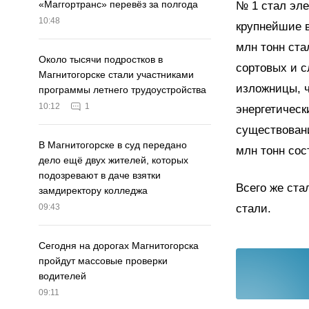
«Маггортранс» перевёз за полгода
№ 1 стал эле
10:48
крупнейшие 
млн тонн ста
Около тысячи подростков в
сортовых и с
Магнитогорске стали участниками
изложницы, 
программы летнего трудоустройства
10:12
1
энергетическ
существовани
В Магнитогорске в суд передано
млн тонн сос
дело ещё двух жителей, которых
подозревают в даче взятки
Всего же ста
замдиректору колледжа
стали.
09:43
Сегодня на дорогах Магнитогорска
пройдут массовые проверки
водителей
09:11