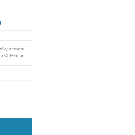
бку в тексте,
е Ctrl+Enter