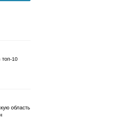
 топ-10
скую область
н