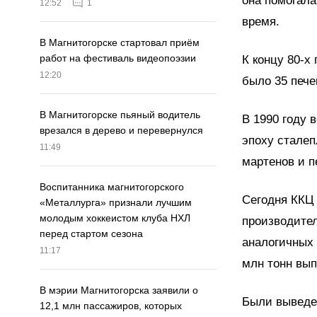
она помогала
12:52
1
время.
В Магнитогорске стартовал приём
работ на фестиваль видеопоэзии
К концу 80-х
12:20
было 35 пече
В Магнитогорске пьяный водитель
В 1990 году 
врезался в дерево и перевернулся
эпоху сталеп
11:49
мартенов и п
Воспитанника магнитогорского
Сегодня ККЦ 
«Металлурга» признали лучшим
молодым хоккеистом клуба НХЛ
производите
перед стартом сезона
аналогичных 
11:17
млн тонн вып
В мэрии Магнитогорска заявили о
Были выведен
12,1 млн пассажиров, которых