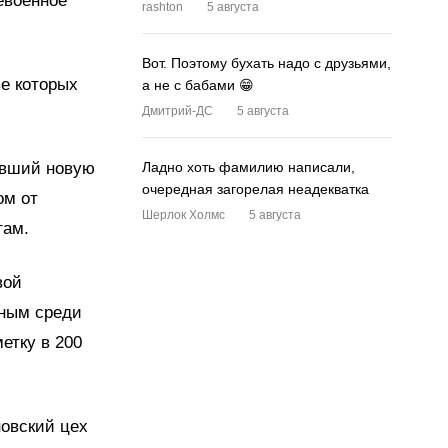
евоенное
rashton
5 августа
Вот. Поэтому бухать надо с друзьями,
ве которых
а не с бабами 😁
Дмитрий-ДС
5 августа
ывший новую
Ладно хоть фамилию написали,
очередная загорелая неадекватка
ом от
Шерлок Холмс
5 августа
там.
вой
щным среди
етку в 200
новский цех