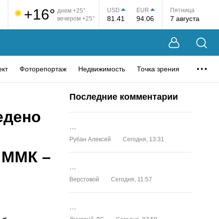
+16°
USD
EUR
Пятница
днем +25°
81.41
94.06
7 августа
вечером +25°
ект
Фоторепортаж
Недвижимость
Точка зрения
Последние комментарии
едено
…
Рубан Алексей
Сегодня, 13:31
 ММК –
…
Верстовой
Сегодня, 11:57
…