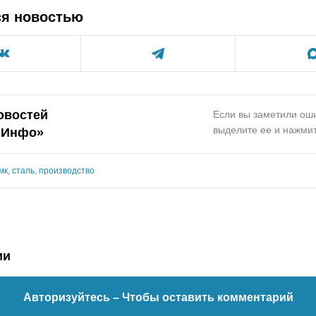
ся новостью
овостей
Если вы заметили оши
выделите ее и нажмит
.Инфо»
мк
,
сталь
,
производство
ии
Авторизуйтесь
– Чтобы оставить комментарий