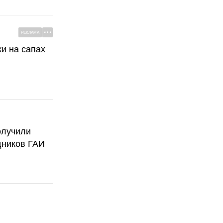
РЕКЛАМА
ки на сапах
олучили
дников ГАИ