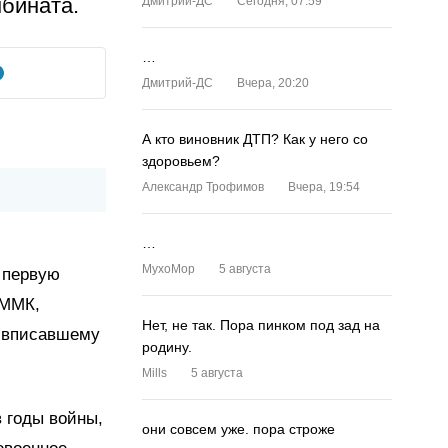
мбината.
Дмитрий-ДС
Сегодня, 07:59
…
Дмитрий-ДС
Вчера, 20:20
А кто виновник ДТП? Как у него со
здоровьем?
Александр Трофимов
Вчера, 19:54
…
MyxoMop
5 августа
а первую
 ММК,
Нет, не так. Пора пинком под зад на
и вписавшему
родину.
Mills
5 августа
в годы войны,
они совсем уже. пора строже