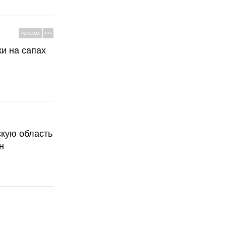
РЕКЛАМА
ки на сапах
скую область
н