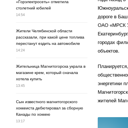
«Горэлектросеть» отметила
Южноуральске
столетний юбилей
14:54
дороге в Баш
ОАО «МРСК У
Жители Челябинской области
Екатеринбург
рассказали, при какой цене топлива
городах фил
перестанут ездить на автомобиле
объектов.
14:24
Планируется,
Жительница Магнитогорска украла в
магазине крем, который сначала
общественног
хотела купить
энергетики п
13:45
Магнитогорск
жителей Магн
Сын известного магнитогорского
хоккеиста дебютировал за сборную
Канады по хоккею
13:17