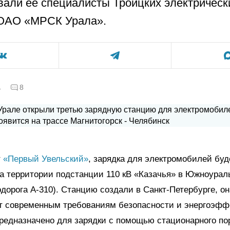
али её специалисты Троицких электрическ
ОАО «МРСК Урала».
а
8
т
«Первый Увельский»
, зарядка для электромобилей буд
а территории подстанции 110 кВ «Казачья» в Южноурал
дорога А-310). Станцию создали в Санкт-Петербурге, он
ет современным требованиям безопасности и энергоэфф
редназначено для зарядки с помощью стационарного по