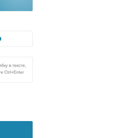
бку в тексте,
е Ctrl+Enter