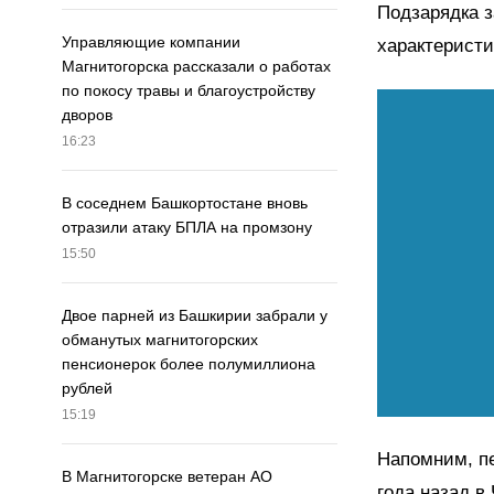
Подзарядка з
Управляющие компании
характеристи
Магнитогорска рассказали о работах
по покосу травы и благоустройству
дворов
16:23
В соседнем Башкортостане вновь
отразили атаку БПЛА на промзону
15:50
Двое парней из Башкирии забрали у
обманутых магнитогорских
пенсионерок более полумиллиона
рублей
15:19
Напомним, п
В Магнитогорске ветеран АО
года назад в