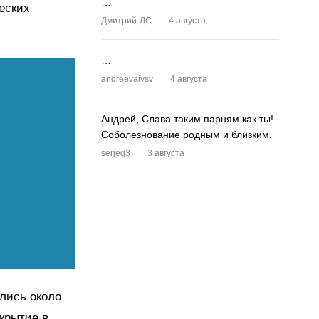
…
еских
Дмитрий-ДС
4 августа
…
andreevaivsv
4 августа
Андрей, Слава таким парням как ты!
Соболезнование родным и близким.
serjeg3
3 августа
лись около
ткрытие в