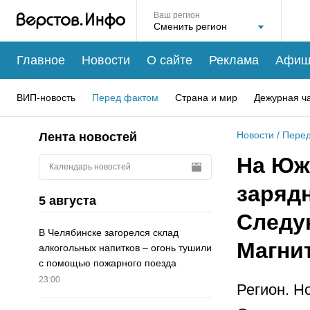
Ваш регион
Главное
Новости
О сайте
Реклама
Афиш
ВИП-новость
Перед фактом
Страна и мир
Дежурная ч
Новости
/
Перед
Лента новостей
На Юж
Календарь новостей
заряд
5 августа
Следу
В Челябинске загорелся склад
Магнит
алкогольных напитков – огонь тушили
с помощью пожарного поезда
23:00
Регион. Н