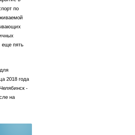
спорт по
уживаемой
зывающих
личных
 еще пять
 для
ца 2018 года
Челябинск -
сле на