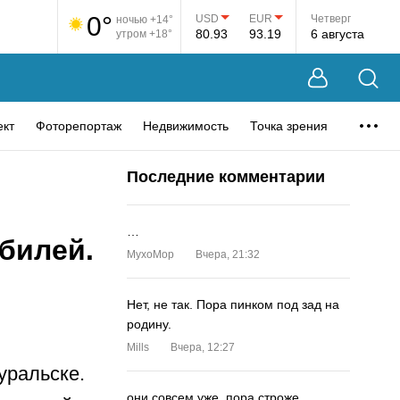
0°
USD
EUR
Четверг
ночью +14°
80.93
93.19
6 августа
утром +18°
ект
Фоторепортаж
Недвижимость
Точка зрения
Последние комментарии
…
билей.
MyxoMop
Вчера, 21:32
Нет, не так. Пора пинком под зад на
родину.
Mills
Вчера, 12:27
уральске.
они совсем уже. пора строже