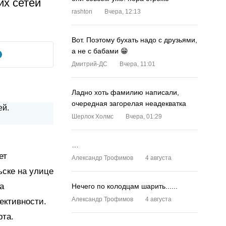
их сетей
rashton
Вчера, 12:13
Вот. Поэтому бухать надо с друзьями,
а не с бабами 😁
Дмитрий-ДС
Вчера, 11:01
Ладно хоть фамилию написали,
очередная загорелая неадекватка
Шерлок Холмс
Вчера, 01:29
…
ет
Александр Трофимов
4 августа
ьске на улице
а
Нечего по колодцам шарить......
Александр Трофимов
4 августа
ективности.
рта.