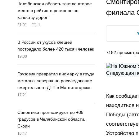
Смонтиров
Челябинская область заняла второе
место в рейтинге регионов по
филиала 
качеству дорог
21:01
1
В России от укусов клещей
пострадало более 420 тысяч человек
7182
просмотр
19:00
Грузовик превратил иномарку в груду
металла: завершено расследование
смертельного ДТП в Магнитогорске
17:21
Как сообщае
находиться н
Синоптики прогнозируют до +35
Победы (авто
градусов в Челябинской области.
соответству
Скрин
Устройство п
16:47