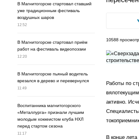
В Магнитогорске стартовал ставший
уже традиционным фестиваль
воздушных шаров
12:52
10588
просмот
В Магнитогорске стартовал приём
работ на фестиваль видеопоэзии
12:20
В Магнитогорске пьяный водитель
врезался в дерево и перевернулся
Работы по ст
11:49
вялотекущими
активно. Исч
Воспитанника магнитогорского
Специалисты
«Металлурга» признали лучшим
молодым хоккеистом клуба НХЛ
токоприемник
перед стартом сезона
11:17
В конце лета