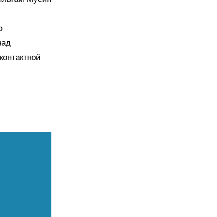
о
над
контактной