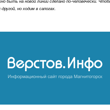
жно быть на новой линии сделано по-человечески. Что
-другой, но ходим в сапогах.