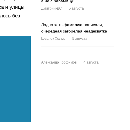
а не с бабами 😁
са и улицы
Дмитрий-ДС
5 августа
шлось без
Ладно хоть фамилию написали,
очередная загорелая неадекватка
Шерлок Холмс
5 августа
…
Александр Трофимов
4 августа