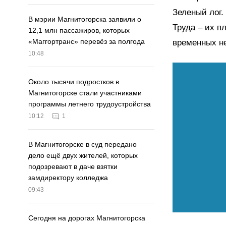
Зеленый лог.
В мэрии Магнитогорска заявили о
Труда – их п
12,1 млн пассажиров, которых
«Маггортранс» перевёз за полгода
временных н
10:48
Около тысячи подростков в
Магнитогорске стали участниками
программы летнего трудоустройства
10:12
1
В Магнитогорске в суд передано
дело ещё двух жителей, которых
подозревают в даче взятки
замдиректору колледжа
09:43
Сегодня на дорогах Магнитогорска