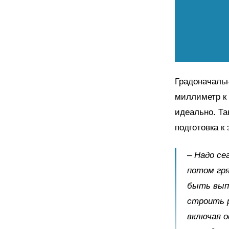
Градоначальн
миллиметр к
идеально. Та
подготовка к
– Надо се
потом гря
быть выпо
строить р
включая о