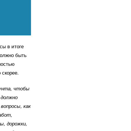
сы в итоге
должно быть
ностью
 скорее.
рунта, чтобы
 должно
вопросы, как
абот,
ы, дорожки,