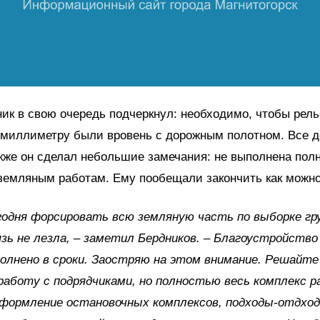
ик в свою очередь подчеркнул: необходимо, чтобы рель
 миллиметру были вровень с дорожным полотном. Все 
кже он сделал небольшие замечания: не выполнена пол
 земляным работам. Ему пообещали закончить как можно
годня форсировать всю земляную часть по выборке г
зь не лезла, – заметил Бердников. – Благоустройство
лнено в сроки. Заостряю на этом внимание. Решайте 
аботу с подрядчиками, но полностью весь комплекс р
формление остановочных комплексов, подходы-отдход