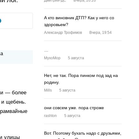
Дмитрий-ДС
Вчера, 20:20
А кто виновник ДТП? Как у него со
здоровьем?
Александр Трофимов
Вчера, 19:54
…
MyxoMop
5 августа
Нет, не так. Пора пинком под зад на
родину.
Mills
5 августа
ни — более
 и щебень.
они совсем уже. пора строже
трамвайные
rashton
5 августа
Вот. Поэтому бухать надо с друзьями,
 и улицы