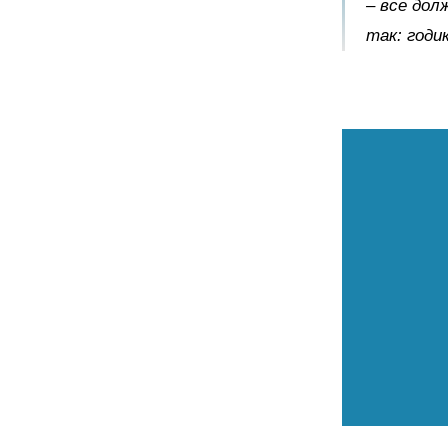
– все дол
так: годик