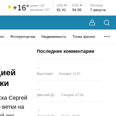
+16°
USD
EUR
Пятница
днем +25°
81.41
94.06
7 августа
вечером +25°
ект
Фоторепортаж
Недвижимость
Точка зрения
Последние комментарии
…
цией
Верстовой
Сегодня, 11:57
ки
…
Дмитрий-ДС
Сегодня, 07:59
ска Сергей
 ветки на
…
й лог.