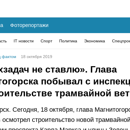
а
Фоторепортажи
асть
IT новости
Спорт
Политика
Экономика
Спецпро
 фактом
18 октября 2019
задач не ставлю». Глава
тогорска побывал с инспек
роительстве трамвайной вет
рск. Сегодня, 18 октября, глава Магнитогор
 осмотрел строительство новой трамвайной
ии проспекта Карла Маркса и улицы Зелены