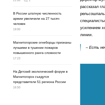
21:00
1
рассказал гл
рельсошпальн
В России штатную численность
армии увеличили на 27 тысяч
специалисты
человек
усилением хо
19:00
линии.
Магнитогорские огнеборцы признаны
– Есть н
лучшими в тушении пожаров
повышенного ранга сложности
17:23
На Детский экологический форум в
Магнитогорск съедутся
представители 51 региона России
16:50