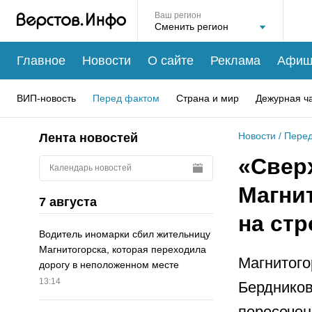
Ваш регион
Главное
Новости
О сайте
Реклама
Афиш
ВИП-новость
Перед фактом
Страна и мир
Дежурная ч
Новости
/
Перед
Лента новостей
«Сверх
Календарь новостей
Магни
7 августа
на ст
Водитель иномарки сбил жительницу
Магнитогорска, которая переходила
Магнитого
дорогу в неположенном месте
13:14
Бердников
пересечен