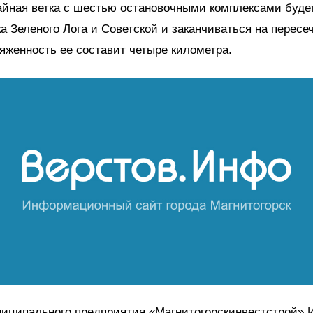
йная ветка с шестью остановочными комплексами буде
ка Зеленого Лога и Советской и заканчиваться на пересе
яженность ее составит четыре километра.
ниципального предприятия «Магнитогорскинвестстрой» 