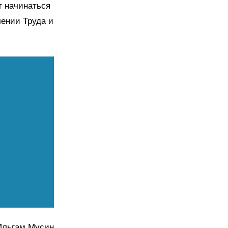
т начинаться
чении Труда и
Ильгам Мусин