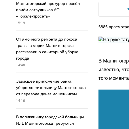
Магнитогорский прокурор провёл
приём сотрудников АО
«Горэлектросеть»
15:19
6886
просмотр
От ямочного ремонта до покоса
травы: в мэрии Магнитогорска
рассказали о санитарной уборке
города
В Магнитогор
14:48
известно, чт
того момента
Зависшее приложение банка
уберегло жительницу Магнитогорска
от перевода денег мошенникам
14:16
В поликлинику городской больницы
№ 1 Магнитогорска требуются