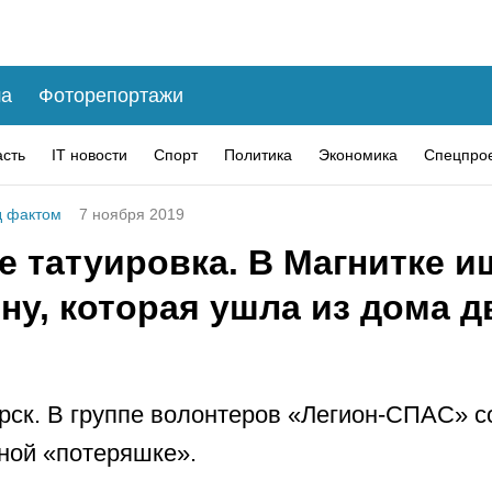
а
Фоторепортажи
асть
IT новости
Спорт
Политика
Экономика
Спецпро
 фактом
7 ноября 2019
е татуировка. В Магнитке и
у, которая ушла из дома д
рск. В группе волонтеров «Легион-СПАС» 
ной «потеряшке».