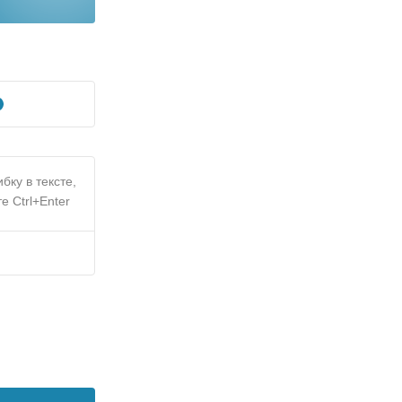
бку в тексте,
е Ctrl+Enter