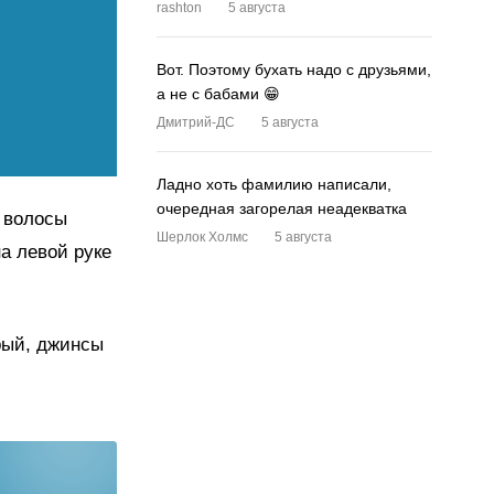
rashton
5 августа
Вот. Поэтому бухать надо с друзьями,
а не с бабами 😁
Дмитрий-ДС
5 августа
Ладно хоть фамилию написали,
очередная загорелая неадекватка
е волосы
Шерлок Холмс
5 августа
а левой руке
ерый, джинсы