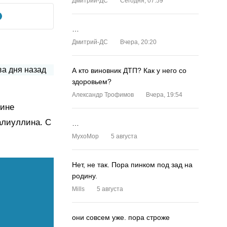
Дмитрий-ДС
Сегодня, 07:59
…
Дмитрий-ДС
Вчера, 20:20
А кто виновник ДТП? Как у него со
здоровьем?
Александр Трофимов
Вчера, 19:54
щине
алиуллина. С
…
MyxoMop
5 августа
Нет, не так. Пора пинком под зад на
родину.
Mills
5 августа
они совсем уже. пора строже