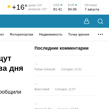
+16°
USD
EUR
Пятница
днем +25°
81.41
94.06
7 августа
вечером +25°
ект
Фоторепортаж
Недвижимость
Точка зрения
Последние комментарии
щут
…
ва дня
Рубан Алексей
Сегодня, 13:31
…
Верстовой
Сегодня, 11:57
сообщили
…