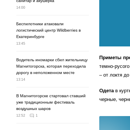
санитар и акушерка
14:00
Беспилотники атаковали
логистический центр Wildberries в
Екатеринбурге
13:45
Приметы пр
Водитель иномарки сбил жительницу
темно-русого
Магнитогорска, которая переходила
дорогу в неположенном месте
– от локтя до
13:14
Одета
в курт
В Магнитогорске стартовал ставший
черные, черн
уже традиционным фестиваль
воздушных шаров
12:52
1