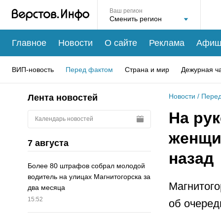
Ваш регион
Главное
Новости
О сайте
Реклама
Афиш
ВИП-новость
Перед фактом
Страна и мир
Дежурная ч
Новости
/
Перед
Лента новостей
На рук
Календарь новостей
женщин
7 августа
назад
Более 80 штрафов собрал молодой
водитель на улицах Магнитогорска за
Магнитого
два месяца
15:52
об очеред