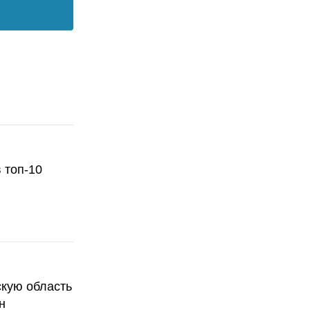
 топ-10
скую область
н