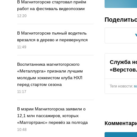
В Магнитогорске стартовал приём
работ на фестиваль видеопоэзии
12:20
Поделить
В Магнитогорске пьяный водитель
врезался в дерево и перевернулся
11:49
Служба н
Воспитанника магнитогорского
«Верстов
«Металлурга» признали лучшим
молодым хоккеистом клуба НХЛ
перед стартом сезона
Теги новости:
м
11:17
В мэрии Магнитогорска заявили о
12,1 млн пассажиров, которых
«Маггортранс» перевёз за полгода
Комментар
10:48