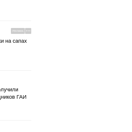
РЕКЛАМА
ки на сапах
олучили
дников ГАИ