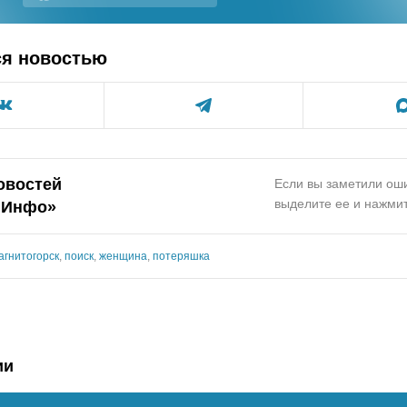
ся новостью
овостей
Если вы заметили оши
выделите ее и нажмит
.Инфо»
агнитогорск
,
поиск
,
женщина
,
потеряшка
ии