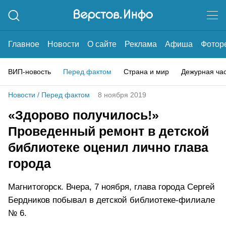
Главное
Новости
О сайте
Реклама
Афиша
Фотор
ВИП-новость
Перед фактом
Страна и мир
Дежурная ча
Новости
/
Перед фактом
8 ноября 2019
«Здорово получилось!»
Проведенный ремонт в детской
библиотеке оценил лично глава
города
Магнитогорск. Вчера, 7 ноября, глава города Сергей
Бердников побывал в детской библиотеке-филиале
№ 6.