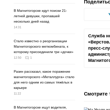
Поделить
В Магнитогорске идут поиски 21-
летней девушки, пропавшей
несколько дней назад
14:31
Служба н
Стало известно о реорганизации
«Верстов
Магнитогорского меткомбината, к
пресс-сл
которому присоединили три «дочки»
админист
12:50
1
Магнитог
Разин рассказал, какое поражение
магнитогорского «Металлурга» стало
для него одним из самых тяжёлых в
карьере
Смотрите 
11:22
В Магнитогорске ищут водителя,