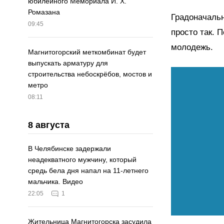
юбилейного Мемориала И. Х.
Ромазана
Градоначальн
09:45
просто так. 
молодежь.
Магнитогорский меткомбинат будет
выпускать арматуру для
строительства небоскрёбов, мостов и
метро
08:11
8 августа
В Челябинске задержали
неадекватного мужчину, который
средь бела дня напал на 11-летнего
мальчика. Видео
22:05
1
Жительница Магнитогорска засудила