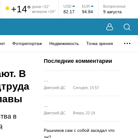
+14°
USD
EUR
Воскресенье
днем +32°
82.17
94.84
9 августа
вечером +26°
ект
Фоторепортаж
Недвижимость
Точка зрения
Последние комментарии
ают. В
…
цтруда
Дмитрий-ДС
Сегодня, 15:57
лавы
…
Дмитрий-ДС
Вчера, 22:18
ства в
й
Рашников сам с собой заседал что
ли?