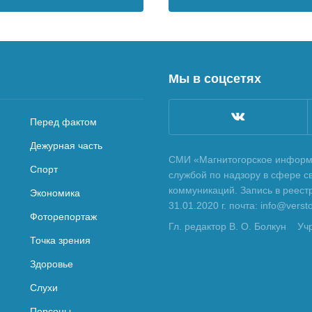
Мы в соцсетях
Перед фактом
Дежурная часть
СМИ «Магнитогорское информа
Спорт
службой по надзору в сфере с
коммуникаций. Запись в реес
Экономика
31.01.2020 г. почта: info@vers
Фоторепортаж
Гл. редактор В. О. Болкун
Уч
Точка зрения
Здоровье
Слухи
Персоны