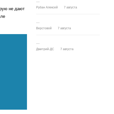
…
Рубан Алексей
7 августа
орую не дают
сле
…
Верстовой
7 августа
…
Дмитрий-ДС
7 августа