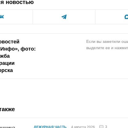
ся новостью
овостей
Если вы заметили оши
выделите ее и нажмит
.Инфо», фото:
ужба
рации
орска
также
3
ДЕЖУРНАЯ ЧАСТЬ
4 августа 2026