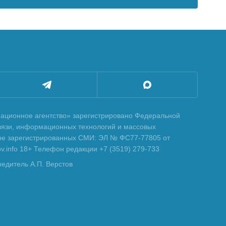
ционное агентство» зарегистрировано Федеральной
вязи, информационных технологий и массовых
тре зарегистрированных СМИ: ЭЛ № ФС77-77805 от
tov.info 18+ Телефон редакции +7 (3519) 279-733
редитель А.П. Верстов