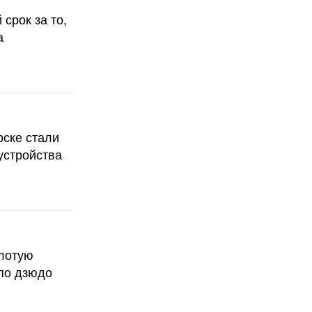
срок за то,
а
рске стали
устройства
олотую
по дзюдо