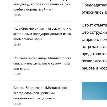
заводчицу, которая оставила её без
Председатель
котёнка породы мейн-кун
относились к
20:45
Стоит отмети
Челябинские синоптики выступили с
Это сотрудни
экстренным предупреждением из-за
аномальной жары
старшего пок
19:20
встречах с д
представите
Со счёта жительницы Магнитогорска
позволяют го
списали внушительную сумму, пока
работе и коо
она спала
17:42
Сергей Бердников: «Магнитогорск
всегда славился крепкими
спортивными традициями»
16:09