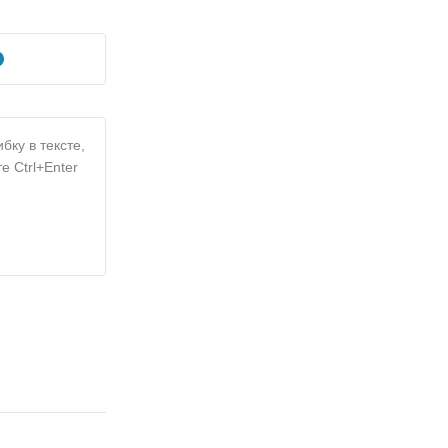
бку в тексте,
е Ctrl+Enter