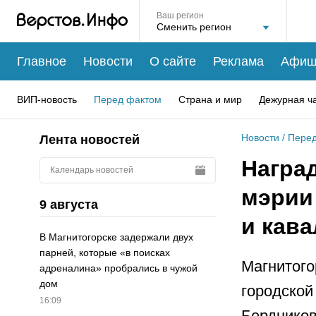
Ваш регион
Главное
Новости
О сайте
Реклама
Афиш
ВИП-новость
Перед фактом
Страна и мир
Дежурная ч
Новости
/
Перед
Лента новостей
Наград
Календарь новостей
мэрии
9 августа
и кав
В Магнитогорске задержали двух
парней, которые «в поисках
Магнитого
адреналина» пробрались в чужой
дом
городской
16:09
Бердников