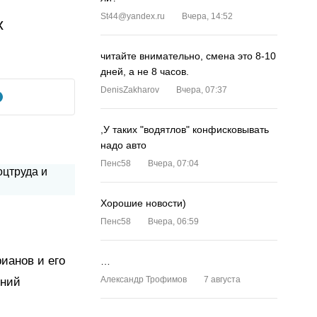
St44@yandex.ru
Вчера, 14:52
х
читайте внимательно, смена это 8-10
дней, а не 8 часов.
DenisZakharov
Вчера, 07:37
,У таких "водятлов" конфисковывать
надо авто
Пенс58
Вчера, 07:04
Хорошие новости)
Пенс58
Вчера, 06:59
ианов и его
…
Александр Трофимов
7 августа
ений