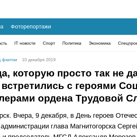
а
Фоторепортажи
асть
IT новости
Спорт
Политика
Экономика
Спецпро
 фактом
10 декабря 2019
а, которую просто так не д
 встретились с героями Со
алерами ордена Трудовой С
рск. Вчера, 9 декабря, в День героев Отече
 администрации глава Магнитогорска Серге
 и председатель МГСД Александр Морозов