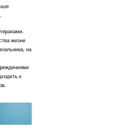
учше
.
етеранами.
ства жизни
ачальника, на
чреждениями
дходить к
ов.