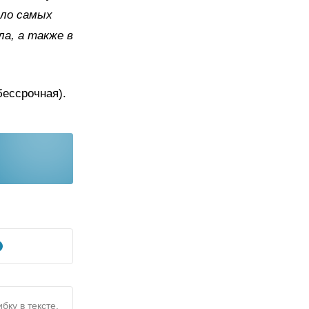
сло самых
ла, а также в
.
бессрочная).
бку в тексте,