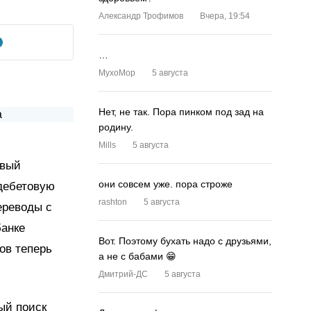
Александр Трофимов
Вчера, 19:54
…
MyxoMop
5 августа
Нет, не так. Пора пинком под зад на
родину.
Mills
5 августа
овый
они совсем уже. пора строже
 дебетовую
rashton
5 августа
ереводы с
банке
Вот. Поэтому бухать надо с друзьями,
ов теперь
а не с бабами 😁
Дмитрий-ДС
5 августа
ый поиск