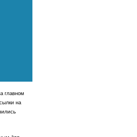
на главном
сылки на
вились