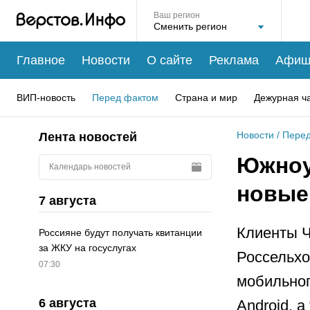
Ваш регион
Главное
Новости
О сайте
Реклама
Афиш
ВИП-новость
Перед фактом
Страна и мир
Дежурная ч
Новости
/
Перед
Лента новостей
Южноу
Календарь новостей
новые
7 августа
Клиенты Ч
Россияне будут получать квитанции
за ЖКУ на госуслугах
Россельхо
07:30
мобильног
6 августа
Android, 