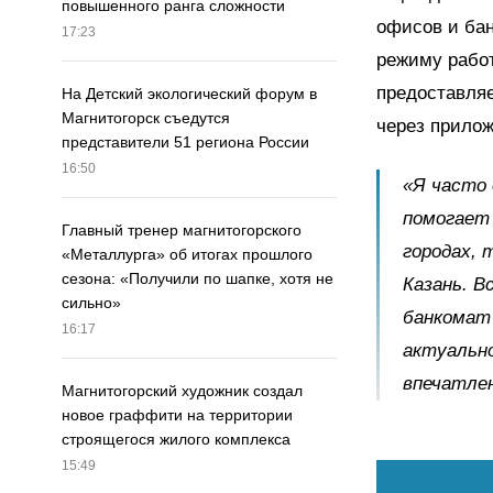
повышенного ранга сложности
офисов и бан
17:23
режиму рабо
предоставляе
На Детский экологический форум в
Магнитогорск съедутся
через прилож
представители 51 региона России
16:50
«Я часто 
помогает 
Главный тренер магнитогорского
городах, 
«Металлурга» об итогах прошлого
сезона: «Получили по шапке, хотя не
Казань. В
сильно»
банкомат 
16:17
актуально
впечатле
Магнитогорский художник создал
новое граффити на территории
строящегося жилого комплекса
15:49