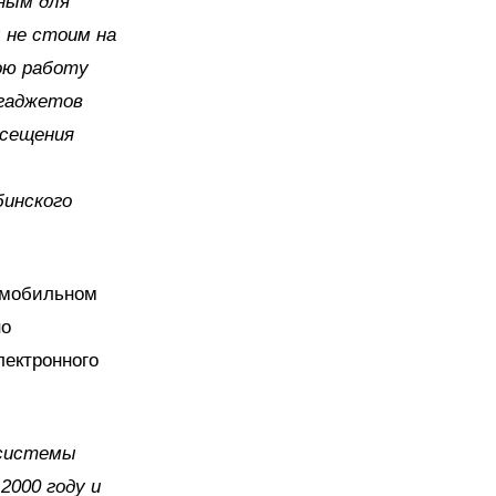
ным для
 не стоим на
вою работу
 гаджетов
осещения
инского
в мобильном
но
лектронного
 системы
2000 году и