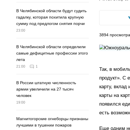
В Челябинской области будут судить
гадалку, которая похитила крупную
сумму под предлогом снятия порчи
23:00
3894
просмотр
В Челябинской области определили
самые дефицитные профессии этого
лета
21:00
1
Так, в мобил
продукт». С 
В России штатную численность
карту, вклад
армии увеличили на 27 тысяч
карты на кар
человек
19:00
появился еди
есть возможн
Магнитогорские огнеборцы признаны
лучшими в тушении пожаров
Еще одним н