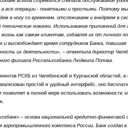
хозбанк всегда стремится сделать обслуживание удоб
 а все операции - понятными и простыми. Поэтому мы
дем в ногу со временем, отслеживаем и внедряем в с
 технические новинки. Использование приложений для
жизнь как самим клиентам, избавляя их от личного п
к и высвобождает время сотрудников Банка, повышая
ность их деятельности», – отметила директор Челяб
ного филиала Россельхозбанка Людмила Попова.
иентов РСХБ из Челябинской и Курганской областей, 
еализован простой и удобный интерфейс, оно бесплат
и позволяет в полной мере использовать возможности э
я.
хозбанк» – основа национальной кредитно-финансовой
 агропромышленного комплекса России. Банк создан в 