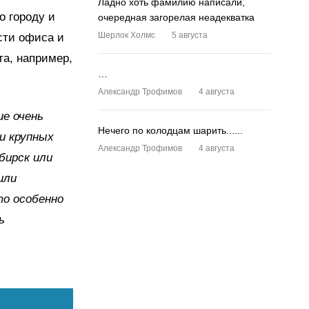
Ладно хоть фамилию написали,
о городу и
очередная загорелая неадекватка
Шерлок Холмс
5 августа
сти офиса и
та, например,
…
Александр Трофимов
4 августа
ие очень
Нечего по колодцам шарить......
и крупных
Александр Трофимов
4 августа
бирск или
или
то особенно
ь