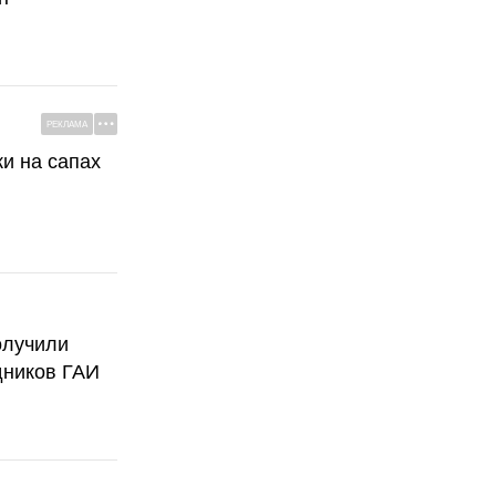
РЕКЛАМА
ки на сапах
олучили
дников ГАИ