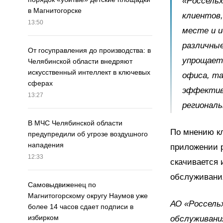
«Россель
в Магнитогорске
клиентов,
13:50
месте и и
различные
От госуправления до производства: в
упрощает 
Челябинской области внедряют
искусственный интеллект в ключевых
офиса, та
сферах
эффектив
13:27
региональ
В МЧС Челябинской области
По мнению кл
предупредили об угрозе воздушного
нападения
приложении р
12:33
скачивается 
обслуживани
Самовыдвиженец по
Магнитогорскому округу Наумов уже
АО «Россель
более 14 часов сдает подписи в
избирком
обслуживания