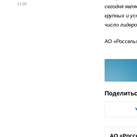
12:00
сегодня явл
крупных и ус
число лидеро
АО «Россельх
Поделить
АО «Росс