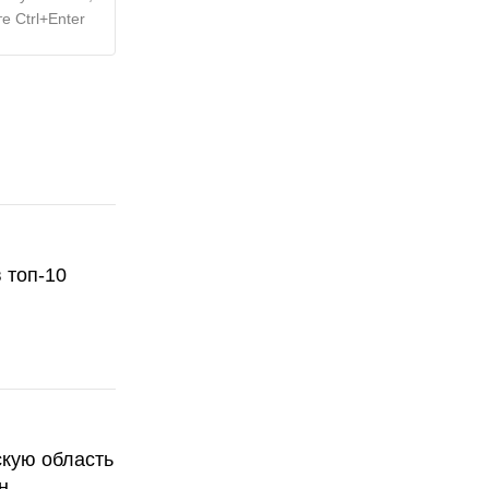
е Ctrl+Enter
 топ-10
скую область
н