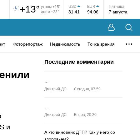
+13°
USD
EUR
Пятница
утром +15°
81.41
94.06
7 августа
днем +23°
ект
Фоторепортаж
Недвижимость
Точка зрения
Последние комментарии
енили
…
Дмитрий-ДС
Сегодня, 07:59
…
о
Дмитрий-ДС
Вчера, 20:20
S и
А кто виновник ДТП? Как у него со
здоровьем?