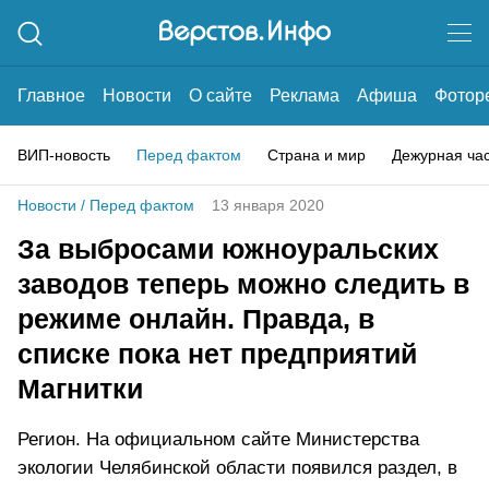
Главное
Новости
О сайте
Реклама
Афиша
Фотор
ВИП-новость
Перед фактом
Страна и мир
Дежурная ча
Новости
/
Перед фактом
13 января 2020
За выбросами южноуральских
заводов теперь можно следить в
режиме онлайн. Правда, в
списке пока нет предприятий
Магнитки
Регион. На официальном сайте Министерства
экологии Челябинской области появился раздел, в