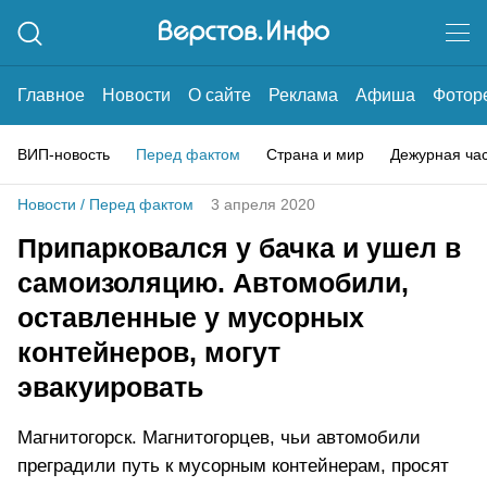
Главное
Новости
О сайте
Реклама
Афиша
Фотор
ВИП-новость
Перед фактом
Страна и мир
Дежурная ча
Новости
/
Перед фактом
3 апреля 2020
Припарковался у бачка и ушел в
самоизоляцию. Автомобили,
оставленные у мусорных
контейнеров, могут
эвакуировать
Магнитогорск. Магнитогорцев, чьи автомобили
преградили путь к мусорным контейнерам, просят