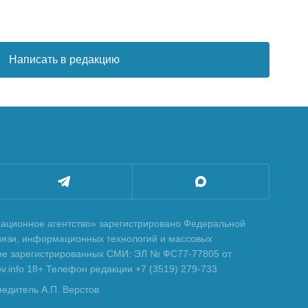
Написать в редакцию
ционное агентство» зарегистрировано Федеральной
вязи, информационных технологий и массовых
тре зарегистрированных СМИ: ЭЛ № ФС77-77805 от
tov.info 18+ Телефон редакции +7 (3519) 279-733
редитель А.П. Верстов