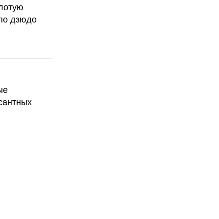
олотую
по дзюдо
ые
сантных