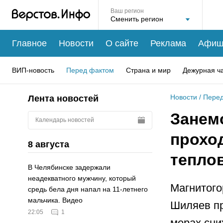
Ваш регион
Главное
Новости
О сайте
Реклама
Афиш
ВИП-новость
Перед фактом
Страна и мир
Дежурная ч
Новости
/
Перед
Лента новостей
Занемо
Календарь новостей
прохо
8 августа
тепло
В Челябинске задержали
неадекватного мужчину, который
Магнитого
средь бела дня напал на 11-летнего
мальчика. Видео
Шиляев п
22:05
1
мерах сни