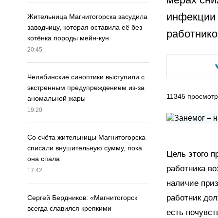
инфекции 
Жительница Магнитогорска засудила
заводчицу, которая оставила её без
работнико
котёнка породы мейн-кун
20:45
Челябинские синоптики выступили с
экстренным предупреждением из-за
11345
просмотр
аномальной жары
19:20
Со счёта жительницы Магнитогорска
списали внушительную сумму, пока
Цель этого п
она спала
работника во
17:42
наличие приз
работник дол
Сергей Бердников: «Магнитогорск
всегда славился крепкими
есть почувст