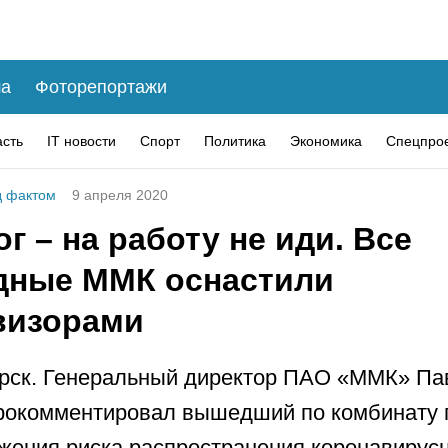
а
Фоторепортажи
асть
IT новости
Спорт
Политика
Экономика
Спецпро
 фактом
9 апреля 2020
г – на работу не иди. Все
дные ММК оснастили
визорами
рск. Генеральный директор ПАО «ММК» Па
рокомментировал вышедший по комбинату 
жения риска распространения коронавирус