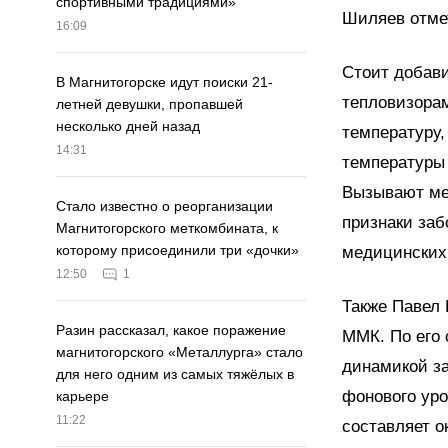
спортивными традициями»
Шиляев отмет
16:09
Стоит добави
В Магнитогорске идут поиски 21-
тепловизорам
летней девушки, пропавшей
несколько дней назад
температуру,
14:31
температуры 
Вызывают мед
Стало известно о реорганизации
признаки заб
Магнитогорского меткомбината, к
которому присоединили три «дочки»
медицинских
12:50
1
Также Павел
Разин рассказал, какое поражение
ММК. По его 
магнитогорского «Металлурга» стало
динамикой за
для него одним из самых тяжёлых в
фонового уро
карьере
11:22
составляет о