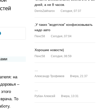
дней, а не 8 часов.
стей
DenisZakharov
Сегодня, 07:37
,У таких "водятлов" конфисковывать
надо авто
Пенс58
Сегодня, 07:04
Хорошие новости)
Пенс58
Сегодня, 06:59
…
Александр Трофимов
Вчера, 21:37
ателя: на
здоровья –
…
 этого
Рубан Алексей
Вчера, 13:31
врача. То
аботу.