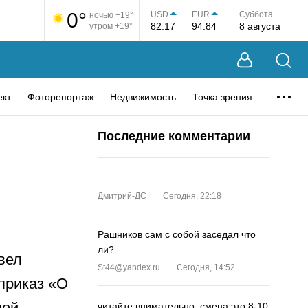
0°
USD
EUR
Суббота
ночью +19°
82.17
94.84
8 августа
утром +19°
ект
Фоторепортаж
Недвижимость
Точка зрения
Последние комментарии
…
Дмитрий-ДС
Сегодня, 22:18
Рашников сам с собой заседал что
ли?
вел
St44@yandex.ru
Сегодня, 14:52
приказ «О
ной
читайте внимательно, смена это 8-10