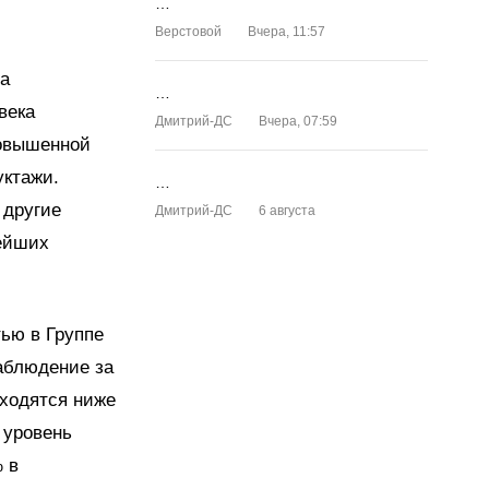
…
Верстовой
Вчера, 11:57
та
…
века
Дмитрий-ДС
Вчера, 07:59
повышенной
уктажи.
…
 другие
Дмитрий-ДС
6 августа
нейших
ью в Группе
наблюдение за
аходятся ниже
 уровень
% в