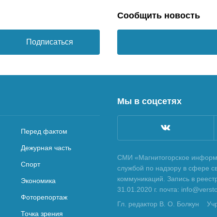
Сообщить новость
Подписаться
Мы в соцсетях
Перед фактом
Дежурная часть
СМИ «Магнитогорское информа
Спорт
службой по надзору в сфере с
коммуникаций. Запись в реес
Экономика
31.01.2020 г. почта: info@vers
Фоторепортаж
Гл. редактор В. О. Болкун
Уч
Точка зрения