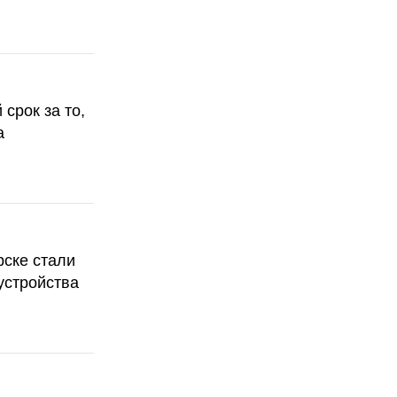
срок за то,
а
рске стали
устройства