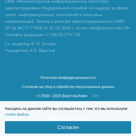
СМИ «Магнитогорское информационное агентство»
зарегистрировано Федеральной службой по надзору в сфере
связи, информационных технологий и массовых
коммуникаций. Запись в реестре зарегистрированных СМИ:
ЭЛ № ФС77-77805 от 31.01.2020 г. почта: info@verstov.info 18+
Телефон редакции +7 (3519) 279-733
Гл. редактор В. О. Болкун
Учредитель А.П. Верстов
Политика конфиденциальности
Согласие на сбор и обработку персональных данных
© 2008—
2026
Верстов.Инфо
18+
Сделано в
KLBR
Находясь на данном сайте вы соглашаетесь с тем, что мы используем
cookie-файлы
Согласен