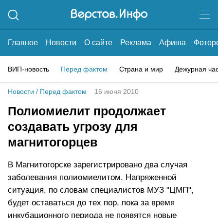
Главное
Новости
О сайте
Реклама
Афиша
Фотор
ВИП-новость
Перед фактом
Страна и мир
Дежурная ча
Новости
/
Перед фактом
16 июня 2010
Полиомиелит продолжает
создавать угрозу для
магнитогорцев
В Магнитогорске зарегистрировано два случая
заболевания полиомиелитом. Напряженной
ситуация, по словам специалистов МУЗ "ЦМП",
будет оставаться до тех пор, пока за время
инкубационного периода не появятся новые