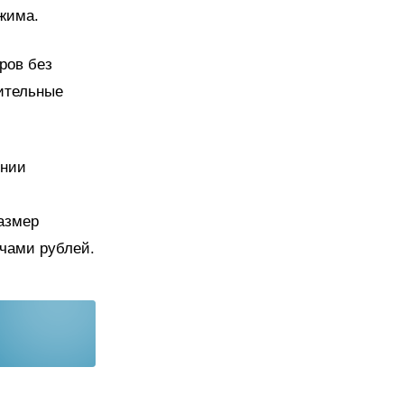
жима.
ров без
ительные
ении
размер
ячами рублей.