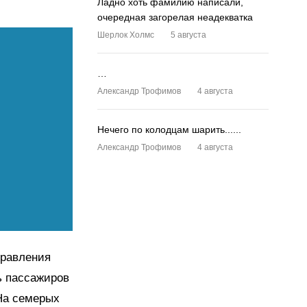
Ладно хоть фамилию написали,
очередная загорелая неадекватка
Шерлок Холмс
5 августа
…
Александр Трофимов
4 августа
Нечего по колодцам шарить......
Александр Трофимов
4 августа
правления
ь пассажиров
На семерых