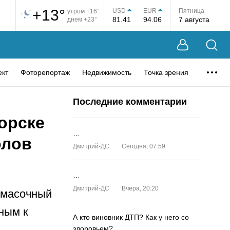
+13°
USD
EUR
Пятница
утром +16°
81.41
94.06
7 августа
днем +23°
ект
Фоторепортаж
Недвижимость
Точка зрения
Последние комментарии
орске
…
олов
Дмитрий-ДС
Сегодня, 07:59
…
Дмитрий-ДС
Вчера, 20:20
, масочный
ным к
А кто виновник ДТП? Как у него со
здоровьем?