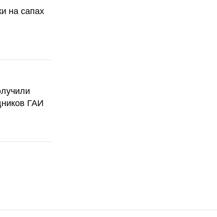
ки на сапах
олучили
дников ГАИ