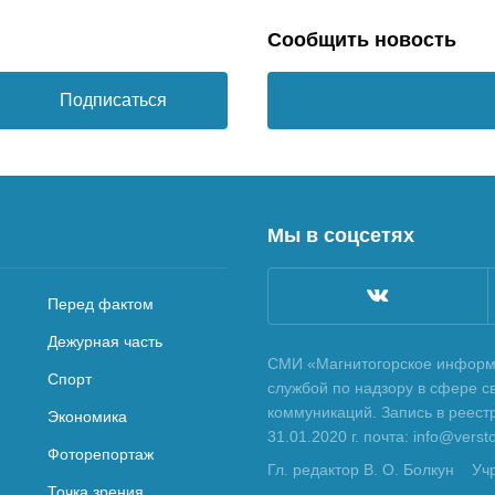
Сообщить новость
Подписаться
Мы в соцсетях
Перед фактом
Дежурная часть
СМИ «Магнитогорское информа
Спорт
службой по надзору в сфере с
коммуникаций. Запись в реес
Экономика
31.01.2020 г. почта: info@vers
Фоторепортаж
Гл. редактор В. О. Болкун
Уч
Точка зрения