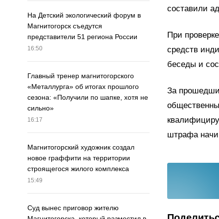
составили а
На Детский экологический форум в
Магнитогорск съедутся
При проверке
представители 51 региона России
средств инд
16:50
беседы и сос
Главный тренер магнитогорского
«Металлурга» об итогах прошлого
За прошедши
сезона: «Получили по шапке, хотя не
общественных
сильно»
квалифицирую
16:17
штрафа начин
Магнитогорский художник создал
новое граффити на территории
строящегося жилого комплекса
15:49
Суд вынес приговор жителю
Поделить
Магнитогорска, который разместил в