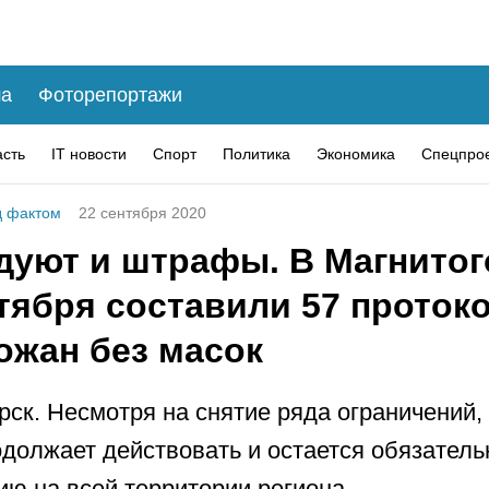
а
Фоторепортажи
асть
IT новости
Спорт
Политика
Экономика
Спецпро
 фактом
22 сентября 2020
дуют и штрафы. В Магнитог
тября составили 57 проток
ожан без масок
рск. Несмотря на снятие ряда ограничений
должает действовать и остается обязатель
ю на всей территории региона.