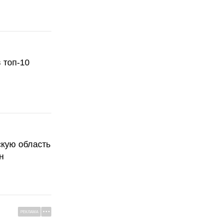
 топ-10
скую область
н
РЕКЛАМА