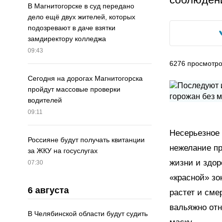
В Магнитогорске в суд передано
дело ещё двух жителей, которых
подозревают в даче взятки
замдиректору колледжа
09:43
6276
просмотр
Сегодня на дорогах Магнитогорска
пройдут массовые проверки
водителей
09:11
Несерьезное
Россияне будут получать квитанции
нежелание п
за ЖКУ на госуслугах
жизни и здор
07:30
«красной» зо
6 августа
растет и сме
вальяжно отн
В Челябинской области будут судить