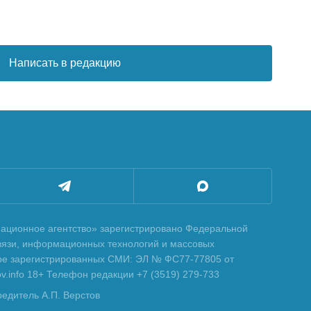
Написать в редакцию
ционное агентство» зарегистрировано Федеральной
вязи, информационных технологий и массовых
тре зарегистрированных СМИ: ЭЛ № ФС77-77805 от
tov.info 18+ Телефон редакции +7 (3519) 279-733
редитель А.П. Верстов