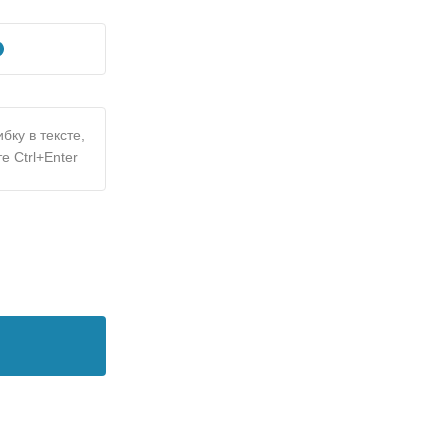
бку в тексте,
е Ctrl+Enter