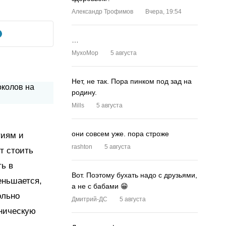
Александр Трофимов
Вчера, 19:54
…
MyxoMop
5 августа
Нет, не так. Пора пинком под зад на
родину.
Mills
5 августа
они совсем уже. пора строже
тиям и
rashton
5 августа
т стоить
ть в
Вот. Поэтому бухать надо с друзьями,
еньшается,
а не с бабами 😁
ольно
Дмитрий-ДС
5 августа
еническую