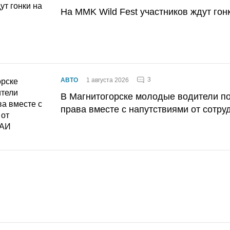
На MMK Wild Fest участников ждут гон
3
АВТО
1 августа 2026
В Магнитогорске молодые водители п
права вместе с напутствиями от сотру