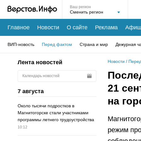
Ваш регион
Главное
Новости
О сайте
Реклама
Афиш
ВИП-новость
Перед фактом
Страна и мир
Дежурная ч
Новости
/
Перед
Лента новостей
После
Календарь новостей
21 сен
7 августа
на гор
Около тысячи подростков в
Магнитогорске стали участниками
Магнитого
программы летнего трудоустройства
10:12
режим про
соблюдени