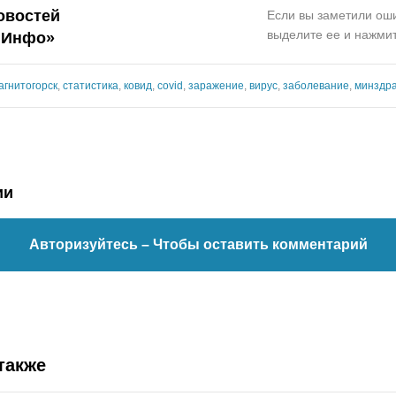
овостей
Если вы заметили оши
выделите ее и нажмит
.Инфо»
агнитогорск
,
статистика
,
ковид
,
covid
,
заражение
,
вирус
,
заболевание
,
минздр
ии
Авторизуйтесь
– Чтобы оставить комментарий
также