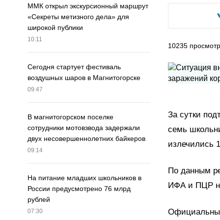
ММК открыл экскурсионный маршрут
«Секреты метизного дела» для
широкой публики
10:11
10235
просмот
Сегодня стартует фестиваль
воздушных шаров в Магнитогорске
09:47
За сутки под
В магнитогорском поселке
сотрудники мотовзвода задержали
семь школьни
двух несовершеннолетних байкеров
излечились 1
09:14
По данным ре
На питание младших школьников в
ИФА и ПЦР на
России предусмотрено 76 млрд
рублей
Официальные
07:30