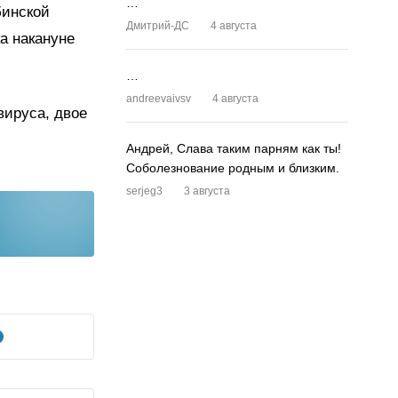
…
бинской
Дмитрий-ДС
4 августа
ка накануне
…
andreevaivsv
4 августа
вируса, двое
Андрей, Слава таким парням как ты!
Соболезнование родным и близким.
serjeg3
3 августа