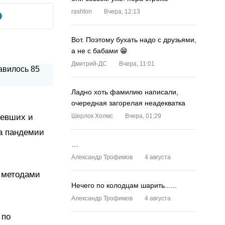
rashton
Вчера, 12:13
Вот. Поэтому бухать надо с друзьями,
а не с бабами 😁
Дмитрий-ДС
Вчера, 11:01
Ладно хоть фамилию написали,
очередная загорелая неадекватка
левших и
Шерлок Холмс
Вчера, 01:29
ла пандемии
…
Александр Трофимов
4 августа
а методами
Нечего по колодцам шарить......
Александр Трофимов
4 августа
 по