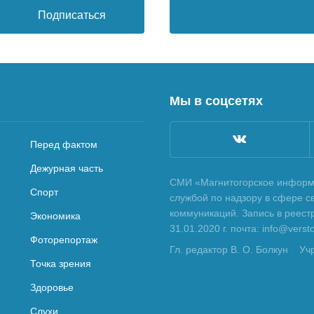
Подписаться
Мы в соцсетях
Перед фактом
Дежурная часть
СМИ «Магнитогорское информа
Спорт
службой по надзору в сфере с
коммуникаций. Запись в реес
Экономика
31.01.2020 г. почта: info@vers
Фоторепортаж
Гл. редактор В. О. Болкун
Уч
Точка зрения
Здоровье
Слухи