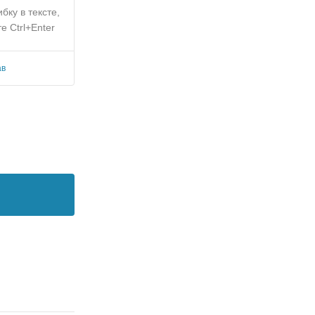
бку в тексте,
е Ctrl+Enter
ав