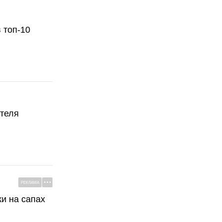
 топ-10
ателя
РЕКЛАМА
ки на сапах