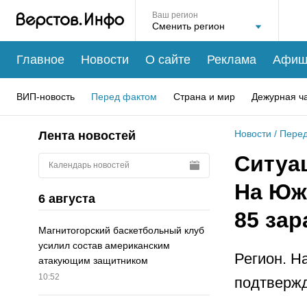
Ваш регион
Главное
Новости
О сайте
Реклама
Афиш
ВИП-новость
Перед фактом
Страна и мир
Дежурная ч
Новости
/
Перед
Лента новостей
Ситуа
Календарь новостей
На Юж
6 августа
85 за
Магнитогорский баскетбольный клуб
усилил состав американским
Регион. Н
атакующим защитником
10:52
подтвержд