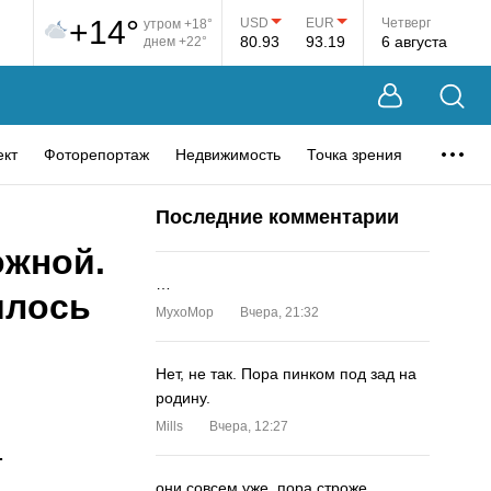
+14°
USD
EUR
Четверг
утром +18°
80.93
93.19
6 августа
днем +22°
ект
Фоторепортаж
Недвижимость
Точка зрения
Последние комментарии
ожной.
…
илось
MyxoMop
Вчера, 21:32
Нет, не так. Пора пинком под зад на
родину.
Mills
Вчера, 12:27
.
они совсем уже. пора строже