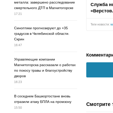
металла: завершено расследование
Служба н
смертельного ДТП в Магнитогорске
«Верстов
17:21
Теги новости:
м
Синоптики прогнозируют до +35
градусов в Челябинской области.
Скрин
16:47
Комментар
Управляющие компании
Магнитогорска рассказали о работах
по покосу травы и благоустройству
дворов
16:23
В соседнем Башкортостане вновь
отразили атаку БПЛА на промзону
Смотрите 
15:50