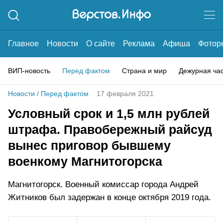
Главное
Новости
О сайте
Реклама
Афиша
Фотор
ВИП-новость
Перед фактом
Страна и мир
Дежурная ча
Новости
/
Перед фактом
17 февраля 2021
Условный срок и 1,5 млн рублей
штрафа. Правобережный райсуд
вынес приговор бывшему
военкому Магнитогорска
Магнитогорск. Военный комиссар города Андрей
Житников был задержан в конце октября 2019 года.