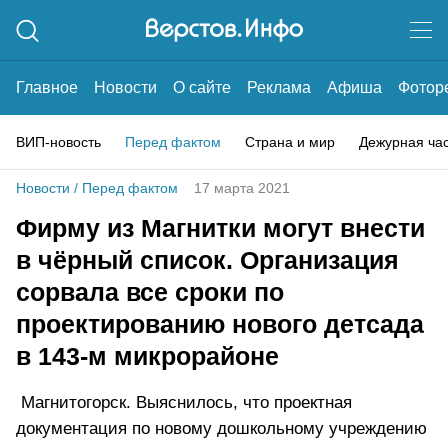
Главное
Новости
О сайте
Реклама
Афиша
Фотор
ВИП-новость
Перед фактом
Страна и мир
Дежурная ча
Новости
/
Перед фактом
17 марта 2021
Фирму из Магнитки могут внести
в чёрный список. Организация
сорвала все сроки по
проектированию нового детсада
в 143-м микрорайоне
Магнитогорск. Выяснилось, что проектная
документация по новому дошкольному учреждению