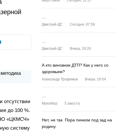
а
Верстовой
Сегодня, 11:57
азерной
…
Дмитрий-ДС
Сегодня, 07:59
…
Дмитрий-ДС
Вчера, 20:20
А кто виновник ДТП? Как у него со
здоровьем?
Александр Трофимов
Вчера, 19:54
…
ри отсутствии
MyxoMop
5 августа
ие до 100 %.
 АНО «ЦКМСЧ»
Нет, не так. Пора пинком под зад на
родину.
рную систему