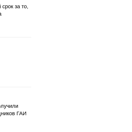
срок за то,
а
олучили
дников ГАИ