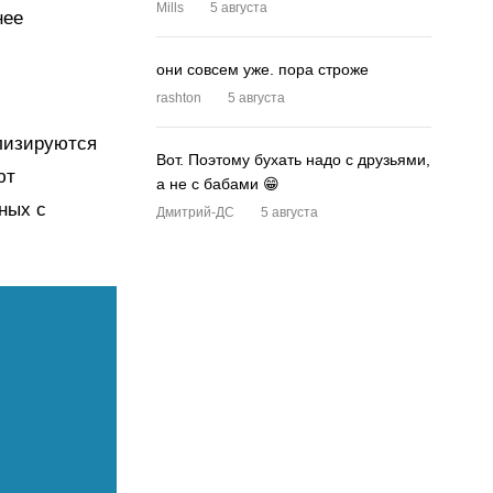
Mills
5 августа
нее
они совсем уже. пора строже
rashton
5 августа
лизируются
Вот. Поэтому бухать надо с друзьями,
ют
а не с бабами 😁
ных с
Дмитрий-ДС
5 августа