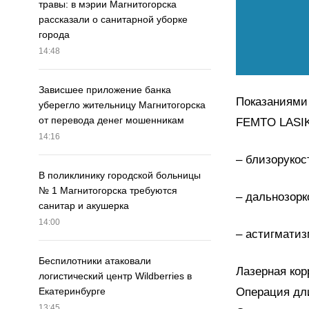
травы: в мэрии Магнитогорска
рассказали о санитарной уборке
города
14:48
Зависшее приложение банка
Показаниями 
уберегло жительницу Магнитогорска
от перевода денег мошенникам
FEMTO LASIK
14:16
– близорукост
В поликлинику городской больницы
№ 1 Магнитогорска требуются
– дальнозорк
санитар и акушерка
14:00
– астигматиз
Беспилотники атаковали
Лазерная кор
логистический центр Wildberries в
Операция дл
Екатеринбурге
13:45