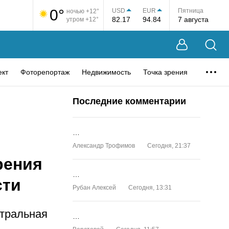
0°
USD
EUR
Пятница
ночью +12°
82.17
94.84
7 августа
утром +12°
ект
Фоторепортаж
Недвижимость
Точка зрения
Последние комментарии
…
Александр Трофимов
Сегодня, 21:37
рения
…
сти
Рубан Алексей
Сегодня, 13:31
тральная
…