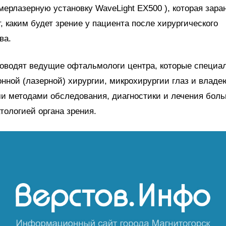
мерлазерную установку WaveLight EX500 ), которая зара
, каким будет зрение у пациента после хирургического
ва.
оводят ведущие офтальмологи центра, которые специа
нной (лазерной) хирургии, микрохирургии глаз и владе
и методами обследования, диагностики и лечения боль
тологией органа зрения.