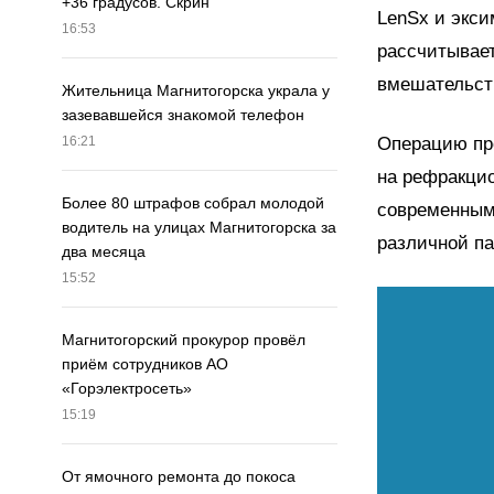
+36 градусов. Скрин
LenSx и экси
16:53
рассчитывает
вмешательст
Жительница Магнитогорска украла у
зазевавшейся знакомой телефон
Операцию пр
16:21
на рефракцио
Более 80 штрафов собрал молодой
современным
водитель на улицах Магнитогорска за
различной па
два месяца
15:52
Магнитогорский прокурор провёл
приём сотрудников АО
«Горэлектросеть»
15:19
От ямочного ремонта до покоса