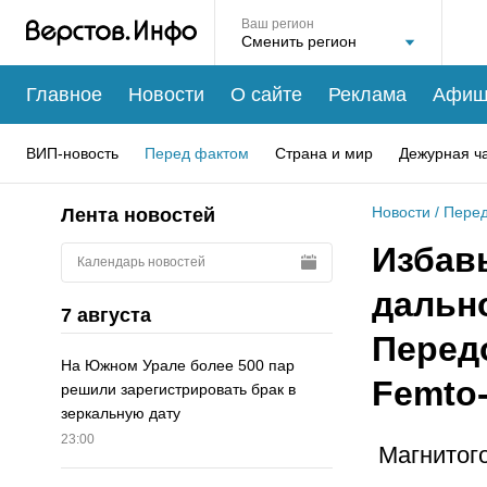
Ваш регион
Главное
Новости
О сайте
Реклама
Афиш
ВИП-новость
Перед фактом
Страна и мир
Дежурная ч
Новости
/
Перед
Лента новостей
Избавь
Календарь новостей
дально
7 августа
Перед
На Южном Урале более 500 пар
Femto-
решили зарегистрировать брак в
зеркальную дату
23:00
Магнитого