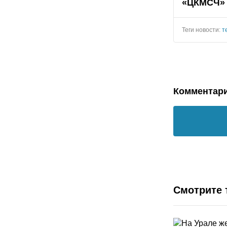
«ЦКМСЧ»
Теги новости:
т
Комментар
Смотрите 