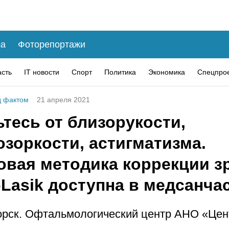
а
Фоторепортажи
асть
IT новости
Спорт
Политика
Экономика
Спецпро
 фактом
21 апреля 2021
тесь от близорукости,
зоркости, астигматизма.
овая методика коррекции з
Lasik доступна в медсанча
рск. Офтальмологический центр АНО «Цен