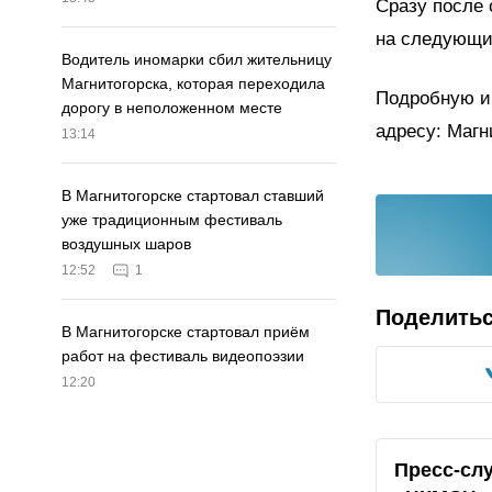
Сразу после 
на следующий
Водитель иномарки сбил жительницу
Магнитогорска, которая переходила
Подробную ин
дорогу в неположенном месте
адресу: Магни
13:14
В Магнитогорске стартовал ставший
уже традиционным фестиваль
воздушных шаров
12:52
1
Поделить
В Магнитогорске стартовал приём
работ на фестиваль видеопоэзии
12:20
Пресс-сл