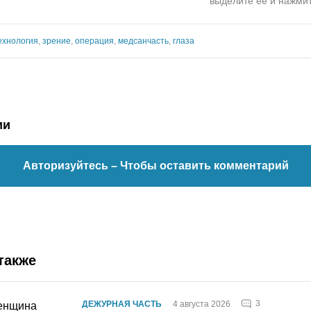
выделите ее и нажмит
ехнология
,
зрение
,
операция
,
медсанчасть
,
глаза
ии
Авторизуйтесь
– Чтобы оставить комментарий
также
3
ДЕЖУРНАЯ ЧАСТЬ
4 августа 2026