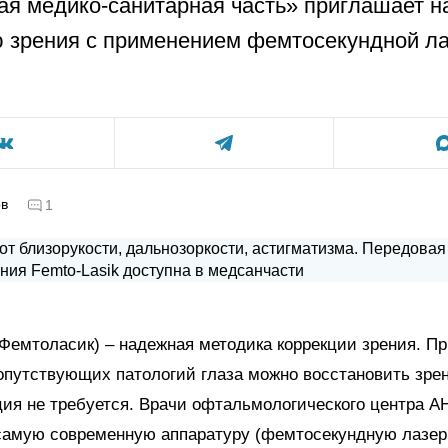
ая медико-санитарная часть» приглашает н
 зрения с применением фемтосекундной л
ов
1
(Фемтоласик) – надежная методика коррекции зрения. П
опутствующих патологий глаза можно восстановить зрен
ция не требуется. Врачи офтальмологического центра
самую современную аппаратуру (фемтосекундную лазе