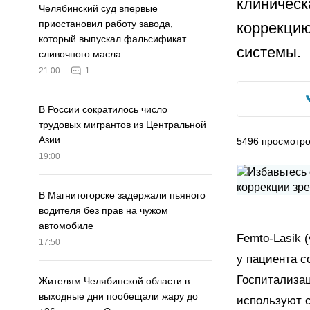
клиническ
Челябинский суд впервые
приостановил работу завода,
коррекцию
который выпускал фальсификат
системы.
сливочного масла
21:00
1
В России сократилось число
трудовых мигрантов из Центральной
Азии
5496
просмотр
19:00
В Магнитогорске задержали пьяного
водителя без прав на чужом
автомобиле
Femto-Lasik 
17:50
у пациента с
Госпитализа
Жителям Челябинской области в
выходные дни пообещали жару до
используют 