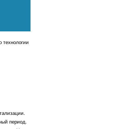
о технологии
итализации.
ный период.