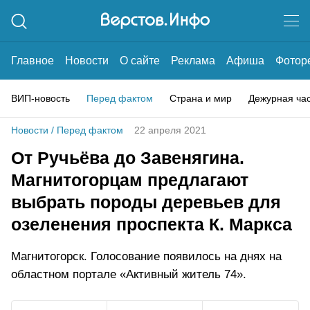
Главное
Новости
О сайте
Реклама
Афиша
Фотор
ВИП-новость
Перед фактом
Страна и мир
Дежурная ча
Новости
/
Перед фактом
22 апреля 2021
От Ручьёва до Завенягина.
Магнитогорцам предлагают
выбрать породы деревьев для
озеленения проспекта К. Маркса
Магнитогорск. Голосование появилось на днях на
областном портале «Активный житель 74».