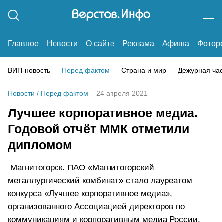
Главное
Новости
О сайте
Реклама
Афиша
Фотор
ВИП-новость
Перед фактом
Страна и мир
Дежурная ча
Новости
/
Перед фактом
24 апреля 2021
Лучшее корпоративное медиа.
Годовой отчёт ММК отметили
дипломом
Магнитогорск. ПАО «Магнитогорский
металлургический комбинат» стало лауреатом
конкурса «Лучшее корпоративное медиа»,
организованного Ассоциацией директоров по
коммуникациям и корпоративным медиа России.