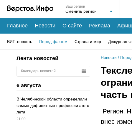
Ваш регион
Главное
Новости
О сайте
Реклама
Афиш
ВИП-новость
Перед фактом
Страна и мир
Дежурная ч
Новости
/
Перед
Лента новостей
Тексл
Календарь новостей
огран
6 августа
часть
В Челябинской области определили
самые дефицитные профессии этого
Регион. Н
лета
21:00
внес изме