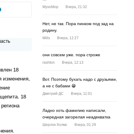
MyxoMop
Вчера, 21:32
Нет, не так. Пора пинком под зад на
родину.
Mills
Вчера, 12:27
они совсем уже. пора строже
rashton
Вчера, 12:13
влен 18
я изменения,
Вот. Поэтому бухать надо с друзьями,
а не с бабами 😁
ение
Дмитрий-ДС
Вчера, 11:01
бщепита. 18
 региона
Ладно хоть фамилию написали,
очередная загорелая неадекватка
Шерлок Холмс
Вчера, 01:29
нения.