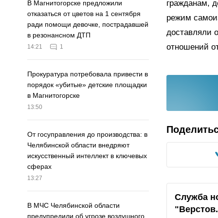
гражданам, д
В Магнитогорске предложили
отказаться от цветов на 1 сентября
режим самои
ради помощи девочке, пострадавшей
доставляли 
в резонансном ДТП
отношений о
14:21
1
Прокуратура потребовала привести в
порядок «убитые» детские площадки
в Магнитогорске
13:50
Поделить
От госуправления до производства: в
Челябинской области внедряют
искусственный интеллект в ключевых
сферах
13:27
Служба н
В МЧС Челябинской области
"Верстов
предупредили об угрозе воздушного