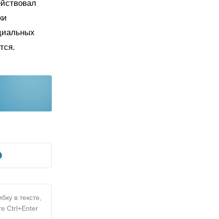
ействовал
ки
циальных
тся.
бку в тексте,
е Ctrl+Enter