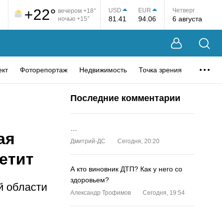
+22°
USD
EUR
Четверг
вечером +18°
81.41
94.06
6 августа
ночью +15°
ект
Фоторепортаж
Недвижимость
Точка зрения
Последние комментарии
…
ая
Дмитрий-ДС
Сегодня, 20:20
етит
А кто виновник ДТП? Как у него со
здоровьем?
й области
Александр Трофимов
Сегодня, 19:54
…