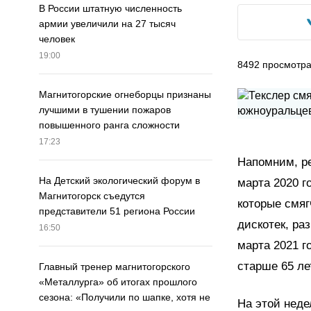
В России штатную численность
армии увеличили на 27 тысяч
человек
19:00
8492
просмотр
Магнитогорские огнеборцы признаны
лучшими в тушении пожаров
повышенного ранга сложности
17:23
Напомним, р
На Детский экологический форум в
марта 2020 г
Магнитогорск съедутся
которые смяг
представители 51 региона России
дискотек, ра
16:50
марта 2021 
старше 65 ле
Главный тренер магнитогорского
«Металлурга» об итогах прошлого
сезона: «Получили по шапке, хотя не
На этой неде