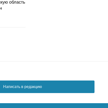
скую область
н
Написать в редакцию